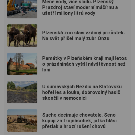
Méně vody, více sladu. Plzeňský
Prazdroj staví moderní máčírnu a
ušetří miliony litrů vody
Plzeňská zoo slaví vzácný přírůstek.
Na svět přišel malý zubr Onzu
Památky v Plzeňském kraji mají letos
o prázdninách vyšší návštěvnost než
loni
U šumavských Nezdic na Klatovsku
hořel les a louka, dobrovolný hasič
skončil v nemocnici
Sucho decimuje chovatele. Seno
kupují za trojnásobek, jatka hlásí
přetlak a hrozí rušení chovů