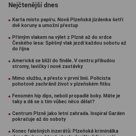
Nejčtenější dnes
Karta místo papíru. Nová Plzeňská jízdenka šetří
dvě koruny a umožní přestup
Přímým vlakem na výlet z Plzně až do srdce
Českého lesa: Spěšný vlak jezdí každou sobotu až
do října
Americká se blíží do finále. V centru přibudou
stromy, lavičky i nové zastávky
Mimo službu, a přesto v první linii. Policista
pohotově zachránil život v plzeňském fitku
Fenomén hip dips, neboli propadlé boky. Máte je
taky a dá se s tím vůbec něco dělat?
Centrum Plzně jako letní zahrada. Inspiral Garden
pokračuje až do soboty
Konec falešných inzerátů: Plzeňská kriminálka