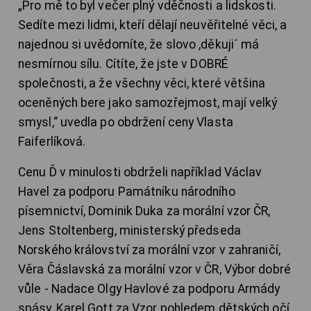
„Pro mě to byl večer plný vděčnosti a lidskosti.
Sedíte mezi lidmi, kteří dělají neuvěřitelné věci, a
najednou si uvědomíte, že slovo ,děkuji´ má
nesmírnou sílu. Cítíte, že jste v DOBRÉ
společnosti, a že všechny věci, které většina
oceněných bere jako samozřejmost, mají velký
smysl,“ uvedla po obdržení ceny Vlasta
Faiferlíková.
Cenu Ď v minulosti obdrželi například Václav
Havel za podporu Památníku národního
písemnictví, Dominik Duka za morální vzor ČR,
Jens Stoltenberg, ministerský předseda
Norského království za morální vzor v zahraničí,
Věra Čáslavská za morální vzor v ČR, Výbor dobré
vůle - Nadace Olgy Havlové za podporu Armády
spásy, Karel Gott za Vzor pohledem dětských očí