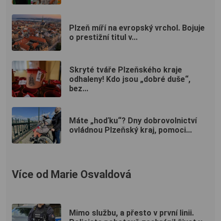
Plzeň míří na evropský vrchol. Bojuje
o prestižní titul v...
Skryté tváře Plzeňského kraje
odhaleny! Kdo jsou „dobré duše“,
bez...
Máte „hoďku“? Dny dobrovolnictví
ovládnou Plzeňský kraj, pomoci...
Více od Marie Osvaldová
Mimo službu, a přesto v první linii.