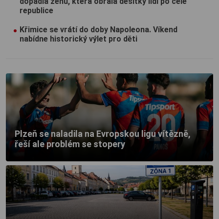
dopadla ženu, která obrala desítky lidí po celé
republice
Křimice se vrátí do doby Napoleona. Víkend
nabídne historický výlet pro děti
Plzeň se naladila na Evropskou ligu vítězně,
řeší ale problém se stopery