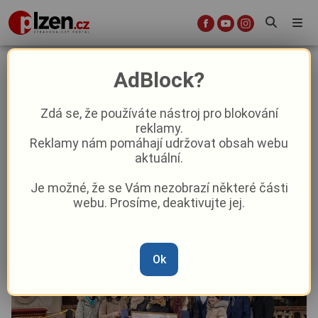
„Tak ti Ď!“ Hlavní cena pro největší
AdBlock?
české dobrodince putuje do
plzeňského TOTEMu
Zdá se, že používáte nástroj pro blokování
reklamy.
Reklamy nám pomáhají udržovat obsah webu
Aktuality
Aktuálně
aktuální.
Je možné, že se Vám nezobrazí některé části
Od
Marie Osvaldová
–
15. 1.
|
16:31
webu. Prosíme, deaktivujte jej.
Ok