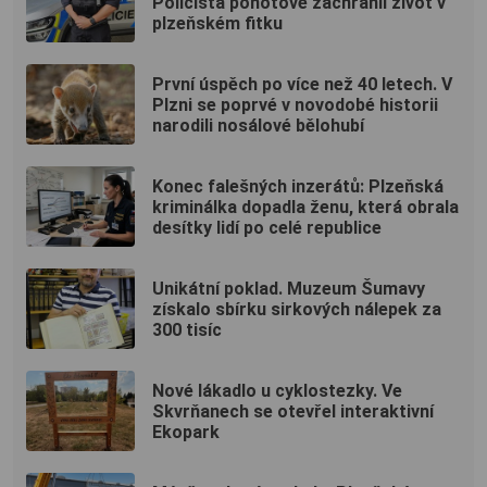
Policista pohotově zachránil život v
plzeňském fitku
První úspěch po více než 40 letech. V
Plzni se poprvé v novodobé historii
narodili nosálové bělohubí
Konec falešných inzerátů: Plzeňská
kriminálka dopadla ženu, která obrala
desítky lidí po celé republice
Unikátní poklad. Muzeum Šumavy
získalo sbírku sirkových nálepek za
300 tisíc
Nové lákadlo u cyklostezky. Ve
Skvrňanech se otevřel interaktivní
Ekopark