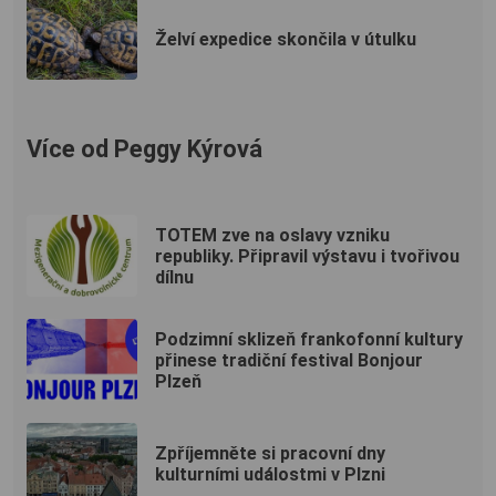
Želví expedice skončila v útulku
Více od Peggy Kýrová
TOTEM zve na oslavy vzniku
republiky. Připravil výstavu i tvořivou
dílnu
Podzimní sklizeň frankofonní kultury
přinese tradiční festival Bonjour
Plzeň
Zpříjemněte si pracovní dny
kulturními událostmi v Plzni