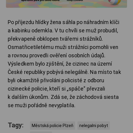
Po příjezdu hlídky žena sáhla po náhradním klíči
a kabinku odemkla. V tu chvíli se muž probudil,
překvapeně obklopen tvářemi strážníků.
Osmatřicetiletému muži strážníci pomohli ven
a rovnou provedli ověření osobních údajů.
Výsledkem bylo zjištění, že cizinec na území
České republiky pobývá nelegálně. Na místo tak
byli okamžitě přivoláni policisté z odboru
cizinecké policie, kteří si „spáče“ převzali
k dalším úkonům. Zdá se, že záchodová siesta
se muži pořádně nevyplatila.
Tagy:
Městská policie Plzeň
nelegalni pobyt