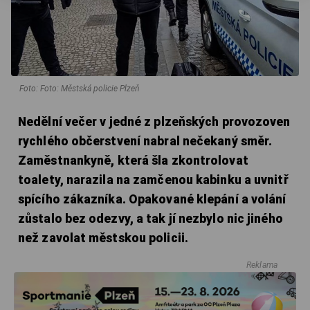
Foto: Foto: Městská policie Plzeň
Nedělní večer v jedné z plzeňských provozoven
rychlého občerstvení nabral nečekaný směr.
Zaměstnankyně, která šla zkontrolovat
toalety, narazila na zamčenou kabinku a uvnitř
spícího zákazníka. Opakované klepání a volání
zůstalo bez odezvy, a tak jí nezbylo nic jiného
než zavolat městskou policii.
Reklama