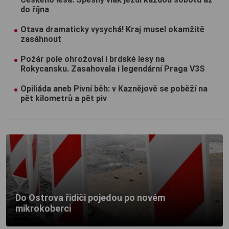
do října
Otava dramaticky vysychá! Kraj musel okamžitě
zasáhnout
Požár pole ohrožoval i brdské lesy na
Rokycansku. Zasahovala i legendární Praga V3S
Opiliáda aneb Pivní běh: v Kaznějově se poběží na
pět kilometrů a pět piv
Do Ostrova řidiči pojedou po novém
mikrokoberci