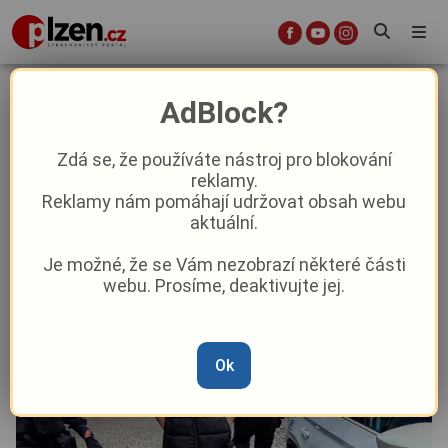
„Šlofík“ na zamčené toaletě vyšel
AdBlock?
muže draho
Zdá se, že používáte nástroj pro blokování
reklamy.
Aktuality
Z Plzně
Krátké zprávy
Reklamy nám pomáhají udržovat obsah webu
aktuální.
Od
Peggy Kýrová
–
26. 5. 2025
|
16:45
Je možné, že se Vám nezobrazí některé části
webu. Prosíme, deaktivujte jej.
Ok