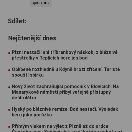
spici muz
Sdílet:
Nejčtenější dnes
Plzni nestačil ani tříbrankový náskok, z bláznivé
přestřelky v Teplicích bere jen bod
Oblíbené rozhledně u Kdyně hrozí zřícení. Turisté
spouští sbírku
Nový život zachraňující pomocník v Blovicích: Na
Masarykově náměstí přibyl veřejně přístupný
defibrilátor
Hyský po bláznivé remíze: Bod nestačí. Výsledek
beru jako porážku
Přímým vlakem na výlet z Plzně až do srdce
Českého lesa: Spěšný vlak jezdí každou sobotu až