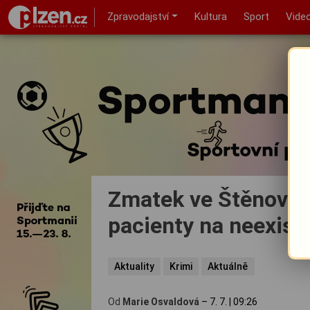
Zpravodajství
Kultura
Sport
Vide
Zmatek ve Štěnovicí
pacienty na neexistu
Aktuality
Krimi
Aktuálně
Od
Marie Osvaldová
–
7. 7.
|
09:26