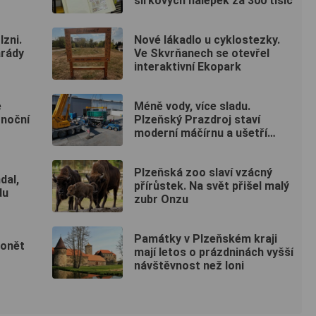
sirkových nálepek za 300 tisíc
lzni.
Nové lákadlo u cyklostezky.
arády
Ve Skvrňanech se otevřel
interaktivní Ekopark
e
Méně vody, více sladu.
onoční
Plzeňský Prazdroj staví
moderní máčírnu a ušetří
miliony litrů vody
Plzeňská zoo slaví vzácný
dal,
přírůstek. Na svět přišel malý
du
zubr Onzu
Památky v Plzeňském kraji
vonět
mají letos o prázdninách vyšší
návštěvnost než loni