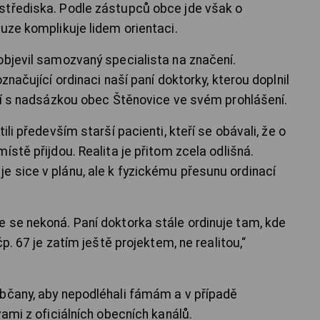
střediska. Podle zástupců obce jde však o
uze komplikuje lidem orientaci.
objevil samozvaný specialista na značení.
značující ordinaci naší paní doktorky, kterou doplnil
ádí s nadsázkou obec Štěnovice ve svém prohlášení.
ili především starší pacienti, kteří se obávali, že o
ístě přijdou. Realita je přitom zcela odlišná.
 sice v plánu, ale k fyzickému přesunu ordinací
 se nekoná. Paní doktorka stále ordinuje tam, kde
čp. 67 je zatím ještě projektem, ne realitou,“
občany, aby nepodléhali fámám a v případě
vami z oficiálních obecních kanálů.