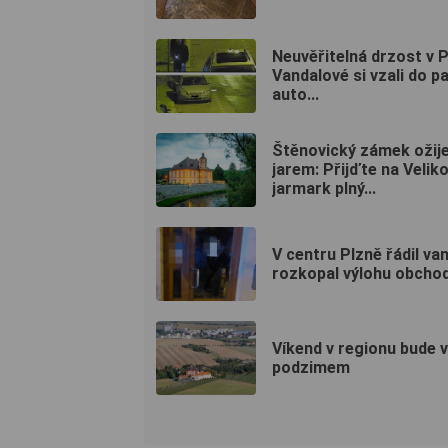
Neuvěřitelná drzost v P
Vandalové si vzali do p
auto...
Štěnovický zámek ožij
jarem: Přijďte na Velik
jarmark plný...
V centru Plzně řádil van
rozkopal výlohu obcho
Víkend v regionu bude 
podzimem