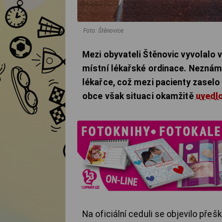
Foto: Štěnovice
Mezi obyvateli Štěnovic vyvolalo 
místní lékařské ordinace. Neznámý
lékařce, což mezi pacienty zaselo
obce však situaci okamžitě
uvedl
Na oficiální ceduli se objevilo přeš