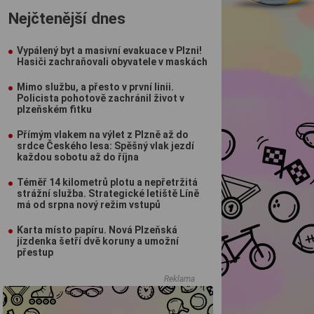
Nejčtenější dnes
Vypálený byt a masivní evakuace v Plzni!
Hasiči zachraňovali obyvatele v maskách
Mimo službu, a přesto v první linii.
Policista pohotově zachránil život v
plzeňském fitku
Přímým vlakem na výlet z Plzně až do
srdce Českého lesa: Spěšný vlak jezdí
každou sobotu až do října
Téměř 14 kilometrů plotu a nepřetržitá
strážní služba. Strategické letiště Líně
má od srpna nový režim vstupů
Karta místo papíru. Nová Plzeňská
jízdenka šetří dvě koruny a umožní
přestup
Reklama