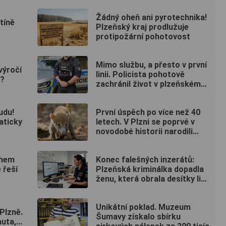
Žádný oheň ani pyrotechnika!
tíně
Plzeňský kraj prodlužuje
protipožární pohotovost
Mimo službu, a přesto v první
výročí
linii. Policista pohotově
a?
zachránil život v plzeňském
fitku
udu!
První úspěch po více než 40
aticky
letech. V Plzni se poprvé v
novodobé historii narodili
nosálové bělohubí
ěhem
Konec falešných inzerátů:
 řeší
Plzeňská kriminálka dopadla
ženu, která obrala desítky lidí
po celé republice
Unikátní poklad. Muzeum
Plzně.
Šumavy získalo sbírku
uta,...