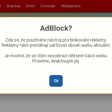
o
Doprava
Krimi
Lifestyle
Webkamera
AdBlock?
Zdá se, že používáte nástroj pro blokování reklamy.
Reklamy nám pomáhají udržovat obsah webu aktuální.
Je možné, že se Vám nezobrazí některé části webu.
Prosíme, deaktivujte jej.
ch. Falešné značení poslalo
jící adresu
Ok