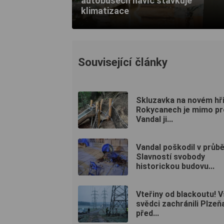
autobusech navíc stávkuje
klimatizace
Související články
Skluzavka na novém hři
Rokycanech je mimo pr
Vandal ji...
Vandal poškodil v průb
Slavností svobody
historickou budovu...
Vteřiny od blackoutu! 
svědci zachránili Plzeň
před...