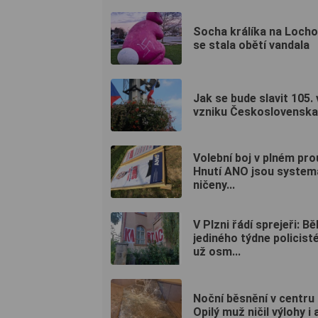
Socha králíka na Locho
se stala obětí vandala
Jak se bude slavit 105. 
vzniku Československ
Volební boj v plném pro
Hnutí ANO jsou system
ničeny...
V Plzni řádí sprejeři: B
jediného týdne policisté
už osm...
Noční běsnění v centru 
Opilý muž ničil výlohy i a