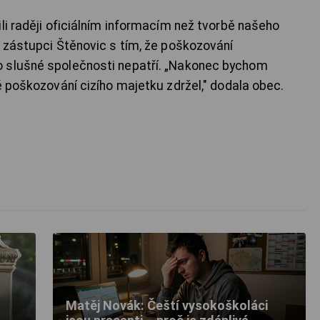
li raději oficiálním informacím než tvorbě našeho
í zástupci Štěnovic s tím, že poškozování
 slušné společnosti nepatří. „Nakonec bychom
ě poškozování cizího majetku zdržel," dodala obec.
Matěj Novák: Čeští vysokoškoláci