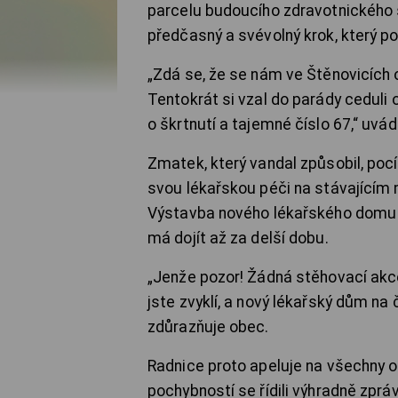
parcelu budoucího zdravotnického 
předčasný a svévolný krok, který po
„Zdá se, že se nám ve Štěnovicích 
Tentokrát si vzal do parády ceduli o
o škrtnutí a tajemné číslo 67,“ uv
Zmatek, který vandal způsobil, pocít
svou lékařskou péči na stávajícím m
Výstavba nového lékařského domu je
má dojít až za delší dobu.
„Jenže pozor! Žádná stěhovací akce
jste zvyklí, a nový lékařský dům na 
zdůrazňuje obec.
Radnice proto apeluje na všechny 
pochybností se řídili výhradně zprá