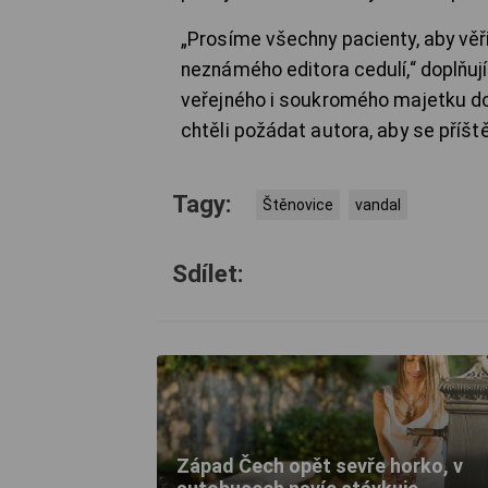
„Prosíme všechny pacienty, aby věři
neznámého editora cedulí,“ doplňuj
veřejného i soukromého majetku do
chtěli požádat autora, aby se příšt
Tagy:
Štěnovice
vandal
Sdílet:
Západ Čech opět sevře horko, v