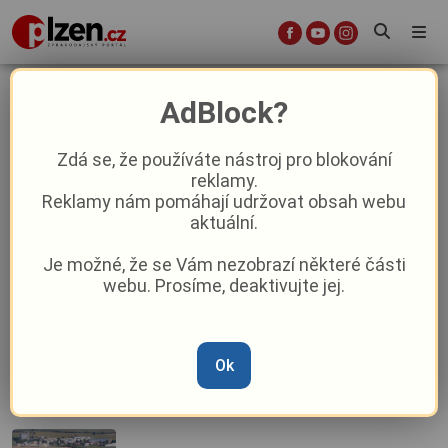
Štěnovice
AdBlock?
Zdá se, že používáte nástroj pro blokování
Zmatek ve Štěnovicích. Falešné
reklamy.
značení poslalo pacienty na neexistující
Reklamy nám pomáhají udržovat obsah webu
adresu
aktuální.
Je možné, že se Vám nezobrazí některé části
Štěnovický zámek ožije jarem: Přijďte
webu. Prosíme, deaktivujte jej.
na Velikonoční jarmark plný dobrot a
historie
Ok
Jak se bude slavit 105. výročí vzniku
Československa?