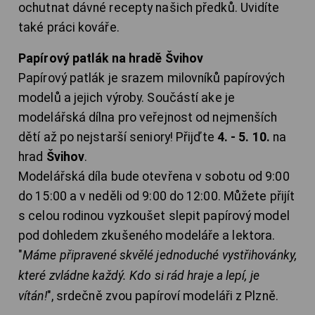
ochutnat dávné recepty našich předků. Uvidíte
také práci kováře.
Papírový patlák na hradě Švihov
Papírový patlák je srazem milovníků papírových
modelů a jejich výroby. Součástí ake je
modelářská dílna pro veřejnost od nejmenších
dětí až po nejstarší seniory! Přijďte
4. - 5. 10.
na
hrad
Švihov
.
Modelářská díla bude otevřena v sobotu od 9:00
do 15:00 a v neděli od 9:00 do 12:00. Můžete přijít
s celou rodinou vyzkoušet slepit papírový model
pod dohledem zkušeného modeláře a lektora.
"
Máme připravené skvělé jednoduché vystřihovánky,
které zvládne každý. Kdo si rád hraje a lepí, je
vítán!
", srdečně zvou papíroví modeláři z Plzně.