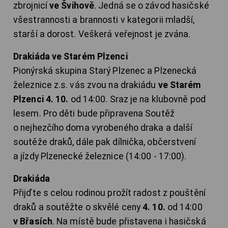
zbrojnicí
ve Švihově
. Jedná se o závod hasičské
všestrannosti a brannosti v kategorii mladší,
starší a dorost. Veškerá veřejnost je zvána.
Drakiáda ve Starém Plzenci
Pionýrská skupina Starý Plzenec a Plzenecká
železnice z.s. vás zvou na drakiádu
ve Starém
Plzenci 4. 10.
od 14:00. Sraz je na klubovně pod
lesem. Pro děti bude připravena Soutěž
o nejhezčího doma vyrobeného draka a další
soutěže draků, dále pak dílnička, občerstvení
a jízdy Plzenecké železnice (14:00 - 17:00).
Drakiáda
Přijďte s celou rodinou prožít radost z pouštění
draků a soutěžte o skvělé ceny
4. 10.
od 14:00
v Břasích
. Na místě bude přistavena i hasičská