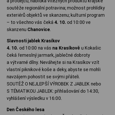
a prodejců; nabídka vítězných produktů krajské
soutěže regionální potravina; možnost prohlídky
exteriérů objektů ve skanzenu; kulturní program
– to všechno vás čeká
4. 10.
od 10:00 ve
skanzenu
Chanovice
.
Slavnosti jablek Krasíkov
4. 10.
od 10:00 na vás
na Krasíkově
u Kokašic
čeká řemeslný jarmark, jablečné dobroty
a výtvarné dílny. Neváhejte si na Krasíkov vzít
vlastní piknikové koše a deky, abyste se mohli
navzájem pohostit se svými přáteli.
SOUTĚŽ O NEJLEPŠÍ VÝROBEK Z JABLEK nebo
S TÉMATIKOU JABLEK: přihlašování do 14:30,
vyhlášení výsledku v 16:00.
Den Českého lesa