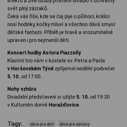
efektů a živé hudby promění divadlo v úchvatný
svět plný zázraků.
Čeká vás říše, kde se čaj pije o půlnoci, králíci
nosí hodinky, kočky mluví a všechno dává smysl
dětské fantazii. Příběh je hravě a srozumitelně
upraven i pro nejmenší děti.
Koncert hudby Astora Piazzolly
Klavírní trio vám v kostele sv. Petra a Pavla
v Horšovském Týně
zpříjemní nedělní podvečer
5. 10.
od 17:00.
Nohy vzhůru
Divadelní představení si užijte
5. 10.
od 19:30
v Kulturním domě
Horažďovice
.
Tagy:
akce pro deti
akce pro seniory