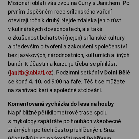
Misionáři obláti vás zvou na Curry s Janithem! Po
prvním úspěšném roce srílanského vaření
otevírají ročník druhý. Nejde zdaleka jen o růst
v kulinářských dovednostech, ale také
o zkušenost bohatství (nejen) srílanské kultury
a především o tvoření a zakoušení společenství
bez jazykových, národnostních, kulturních a jiných
bariér. K účasti na kurzu je třeba se přihlásit
(
janith@oblati.cz
). Podzimní setkání
v Dolní Bělé
se koná
4. 10.
od 9:00 na faře. Těšit se můžete
na zahřívací kari a společné stolování.
Komentovaná vycházka do lesa na houby
Na přibližně pětikilometrové trase spolu
s mykology zapátráte po houbách všeobecně
známých i po těch často přehlížených. Sraz
účastníků je na parkovišti
mezi Dobřívem