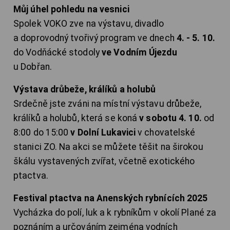
Můj úhel pohledu na vesnici
Spolek VOKO zve na výstavu, divadlo
a doprovodný tvořivý program ve dnech
4. - 5. 10.
do Vodňácké stodoly
ve Vodním Újezdu
u Dobřan.
Výstava drůbeže, králíků a holubů
Srdečně jste zváni na místní výstavu drůbeže,
králíků a holubů, která se koná
v sobotu 4. 10.
od
8:00 do 15:00
v Dolní Lukavici
v chovatelské
stanici ZO. Na akci se můžete těšit na širokou
škálu vystavených zvířat, včetně exotického
ptactva.
Festival ptactva na Anenských rybnících 2025
Vycházka do polí, luk a k rybníkům v okolí Plané za
poznáním a určováním zejména vodních