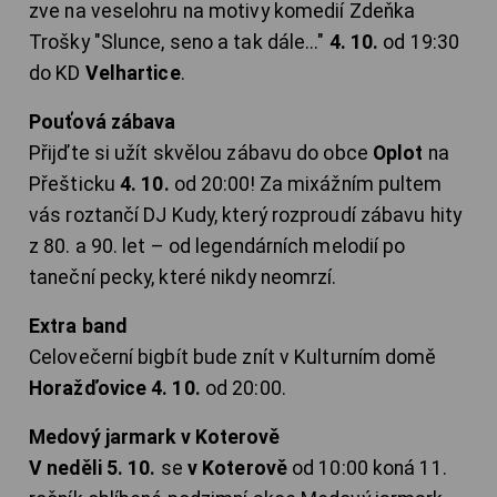
zve na veselohru na motivy komedií Zdeňka
Trošky "Slunce, seno a tak dále..."
4. 10.
od 19:30
do KD
Velhartice
.
Pouťová zábava
Přijďte si užít skvělou zábavu do obce
Oplot
na
Přešticku
4. 10.
od 20:00! Za mixážním pultem
vás roztančí DJ Kudy, který rozproudí zábavu hity
z 80. a 90. let – od legendárních melodií po
taneční pecky, které nikdy neomrzí.
Extra band
Celovečerní bigbít bude znít v Kulturním domě
Horažďovice 4. 10.
od 20:00.
Medový jarmark v Koterově
V neděli 5. 10.
se
v Koterově
od 10:00 koná 11.