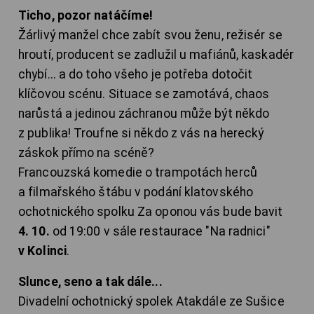
Ticho, pozor natáčíme!
Žárlivý manžel chce zabít svou ženu, režisér se
hroutí, producent se zadlužil u mafiánů, kaskadér
chybí... a do toho všeho je potřeba dotočit
klíčovou scénu. Situace se zamotává, chaos
narůstá a jedinou záchranou může být někdo
z publika! Troufne si někdo z vás na herecký
záskok přímo na scéně?
Francouzská komedie o trampotách herců
a filmařského štábu v podání klatovského
ochotnického spolku Za oponou vás bude bavit
4. 10.
od 19:00 v sále restaurace "Na radnici"
v Kolinci
.
Slunce, seno a tak dále...
Divadelní ochotnický spolek Atakdále ze Sušice