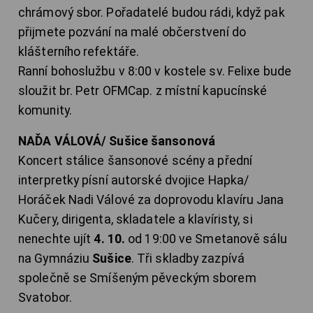
chrámový sbor. Pořadatelé budou rádi, když pak
přijmete pozvání na malé občerstvení do
klášterního refektáře.
Ranní bohoslužbu v 8:00 v kostele sv. Felixe bude
sloužit br. Petr OFMCap. z místní kapucínské
komunity.
NAĎA VÁLOVÁ/ Sušice šansonová
Koncert stálice šansonové scény a přední
interpretky písní autorské dvojice Hapka/
Horáček Nadi Válové za doprovodu klavíru Jana
Kučery, dirigenta, skladatele a klavíristy, si
nenechte ujít
4. 10.
od 19:00 ve Smetanově sálu
na Gymnáziu
Sušice
. Tři skladby zazpívá
společně se Smíšeným pěveckým sborem
Svatobor.