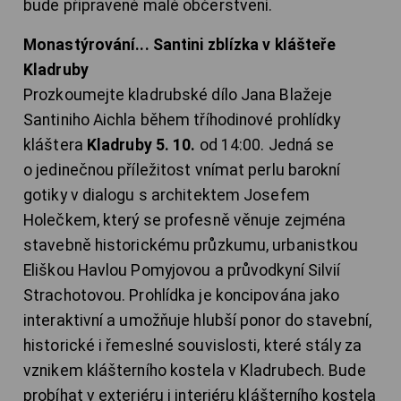
bude připravené malé občerstvení.
Monastýrování... Santini zblízka v klášteře
Kladruby
Prozkoumejte kladrubské dílo Jana Blažeje
Santiniho Aichla během tříhodinové prohlídky
kláštera
Kladruby 5. 10.
od 14:00. Jedná se
o jedinečnou příležitost vnímat perlu barokní
gotiky v dialogu s architektem Josefem
Holečkem, který se profesně věnuje zejména
stavebně historickému průzkumu, urbanistkou
Eliškou Havlou Pomyjovou a průvodkyní Silvií
Strachotovou. Prohlídka je koncipována jako
interaktivní a umožňuje hlubší ponor do stavební,
historické i řemeslné souvislosti, které stály za
vznikem klášterního kostela v Kladrubech. Bude
probíhat v exteriéru i interiéru klášterního kostela