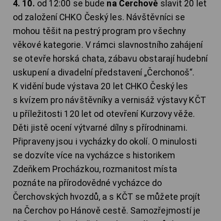
4. 10.
od 12:00 se bude
na Čerchově
slavit 20 let
od založení CHKO Český les. Návštěvníci se
mohou těšit na pestrý program pro všechny
věkové kategorie. V rámci slavnostního zahájení
se otevře horská chata, zábavu obstarají hudební
uskupení a divadelní představení „Čerchonoš“.
K vidění bude výstava 20 let CHKO Český les
s kvízem pro návštěvníky a vernisáž výstavy KČT
u příležitosti 120 let od otevření Kurzovy věže.
Děti jistě ocení výtvarné dílny s přírodninami.
Připraveny jsou i vycházky do okolí. O minulosti
se dozvíte více na vycházce s historikem
Zdeňkem Procházkou, rozmanitost místa
poznáte na přírodovědné vycházce do
Čerchovských hvozdů, a s KČT se můžete projít
na Čerchov po Hánově cestě. Samozřejmostí je