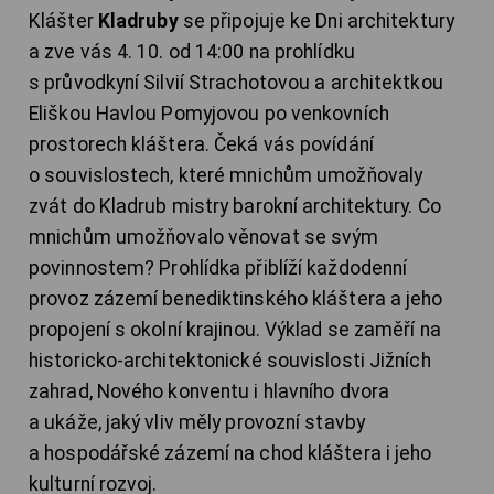
Klášter
Kladruby
se připojuje ke Dni architektury
a zve vás 4. 10. od 14:00 na prohlídku
s průvodkyní Silvií Strachotovou a architektkou
Eliškou Havlou Pomyjovou po venkovních
prostorech kláštera. Čeká vás povídání
o souvislostech, které mnichům umožňovaly
zvát do Kladrub mistry barokní architektury. Co
mnichům umožňovalo věnovat se svým
povinnostem? Prohlídka přiblíží každodenní
provoz zázemí benediktinského kláštera a jeho
propojení s okolní krajinou. Výklad se zaměří na
historicko-architektonické souvislosti Jižních
zahrad, Nového konventu i hlavního dvora
a ukáže, jaký vliv měly provozní stavby
a hospodářské zázemí na chod kláštera i jeho
kulturní rozvoj.