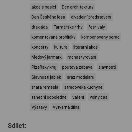
akce s hasici
Den architektury
Den Českého lesa
divadelní představení
drakiáda
Farmářské trhy
festivaly
komentované prohlídky
komponovany porad
koncerty
kultura
literarni akce
Medový jarmark
monastýrování
Plzeňský kraj
poutova zabava
slavnosti
Slavnosti jablek
sraz modelaru
stara remesla
stredoveka kuchyne
tanecni odpoledne
vaření
volný čas
Výstavy
Výtvarná dílna
Sdílet: