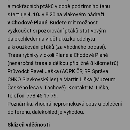
a mokřadních ptáků v době podzimního tahu
startuje
4. 10.
v 8:20 na vlakovém nádraží
v Chodové Plané
. Budete mít možnost
vyzkoušet si pozorování ptáků stativovým
dalekohledem a vidět ukázku odchytu
a kroužkování ptáků (za vhodného počasí).
Trasa rybníky v okolí Plané a Chodové Plané
(nenáročná trasa s délkou přibližně 8 kilometrů).
Průvodci: Pavel Jaška (AOPK ČR, RP Správa
CHKO Slavkovský les) a Martin Liška (Muzeum
Českého lesa v Tachově). Kontakt: M. Liška,
telefon: 778 45 17 79.
Poznámka: vhodná nepromokavá obuv a oblečení
do terénu, dalekohled je výhodou.
Sklizeň vděčnosti