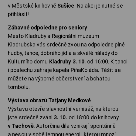
v Městské knihovně
Sušice
. Na akci je nutné se
přihlásit!
Zábavné odpoledne pro seniory
Město Kladruby a Regionální muzeum
Kladrubska vás srdečně zvou na odpoledne plné
hudby, tance, dobrého jídla a skvělé nálady do
Kulturního domu
Kladruby 3. 10.
od 16:00. K tanci
i poslechu zahraje kapela PiňaKoláda. Těšit se
můžete na výborné občerstvení a bohatou
tombolu.
Výstava obrazů Tatjany Medkové
Výstavu otevře slavnostní vernisáž, na kterou
jste srdečně zváni
3. 10.
od 18:00 do knihovny
v Tachově
. Autorčina díla vznikají spontánně
a nesou v sobě jemnou energii, kterou mnozí