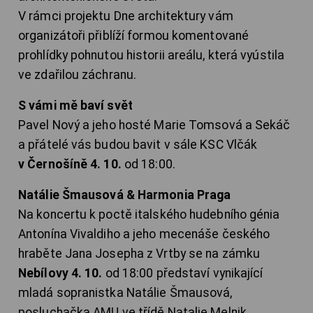
V rámci projektu Dne architektury vám
organizátoři přiblíží formou komentované
prohlídky pohnutou historii areálu, která vyústila
ve zdařilou záchranu.
S vámi mě baví svět
Pavel Nový a jeho hosté Marie Tomsová a Sekáč
a přátelé vás budou bavit v sále KSC Vlčák
v Černošíně 4. 10.
od 18:00.
Natálie Šmausová & Harmonia Praga
Na koncertu k poctě italského hudebního génia
Antonína Vivaldiho a jeho mecenáše českého
hraběte Jana Josepha z Vrtby se na zámku
Nebílovy 4. 10.
od 18:00 představí vynikající
mladá sopranistka Natálie Šmausová,
posluchačka AMU ve třídě Natalie Melnik,