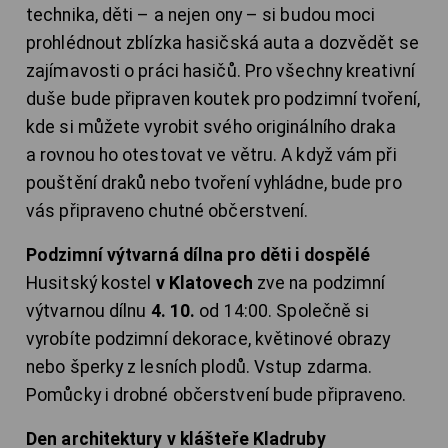
technika, děti – a nejen ony – si budou moci
prohlédnout zblízka hasičská auta a dozvědět se
zajímavosti o práci hasičů. Pro všechny kreativní
duše bude připraven koutek pro podzimní tvoření,
kde si můžete vyrobit svého originálního draka
a rovnou ho otestovat ve větru. A když vám při
pouštění draků nebo tvoření vyhládne, bude pro
vás připraveno chutné občerstvení.
Podzimní výtvarná dílna pro děti i dospělé
Husitský kostel
v Klatovech
zve na podzimní
výtvarnou dílnu
4. 10.
od 14:00. Společně si
vyrobíte podzimní dekorace, květinové obrazy
nebo šperky z lesních plodů. Vstup zdarma.
Pomůcky i drobné občerstvení bude připraveno.
Den architektury v klášteře Kladruby