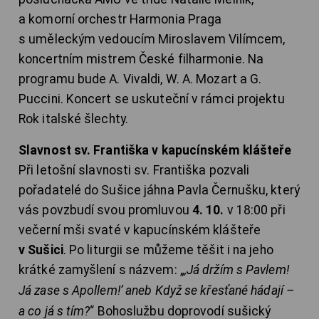
a komorní orchestr Harmonia Praga
s uměleckým vedoucím Miroslavem Vilímcem,
koncertním mistrem České filharmonie. Na
programu bude A. Vivaldi, W. A. Mozart a G.
Puccini. Koncert se uskuteční v rámci projektu
Rok italské šlechty.
Slavnost sv. Františka v kapucínském klášteře
Při letošní slavnosti sv. Františka pozvali
pořadatelé do Sušice jáhna Pavla Černušku, který
vás povzbudí svou promluvou
4. 10.
v 18:00 při
večerní mši svaté v kapucínském klášteře
v Sušici
. Po liturgii se můžeme těšit i na jeho
krátké zamyšlení s názvem: „
‚Já držím s Pavlem!
Já zase s Apollem!‘ aneb Když se křesťané hádají –
a co já s tím?
“ Bohoslužbu doprovodí sušický