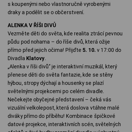
s koupenými nebo vlastnoručně vyrobenými
draky a podělit se o občerstvení.
ALENKA V ŘÍŠI DIVŮ
Vezměte děti do světa, kde realita ztrácí pevnou
půdu pod nohama – do říše divů, která ožije
přímo před jejich očima! Přijďte
5. 10.
v 17:00 do
Divadla
Klatovy
.
„Alenka v říši divů“ je interaktivní muzikál, který
přenese děti do světa fantazie, kde se stěny
hýbou, stropy dýchají a housenky se plazí
světelnými projekcemi po celém divadle.
Nečekejte obyčejné představení – čeká vás
vizuální velkolepost, která doslova vtáhne malé
diváky přímo do příběhu! Kombinace špičkové
datové projekce, interaktivních scén, světelných