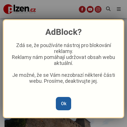
První říjnový víkend se v našem
AdBlock?
kraji nudit nebudete!
Zdá se, že používáte nástroj pro blokování
reklamy.
Aktuality
Kultura
Aktuálně
Z kraje
Reklamy nám pomáhají udržovat obsah webu
aktuální.
Od
Peggy Kýrová
–
3. 10. 2025
|
04:26
Je možné, že se Vám nezobrazí některé části
webu. Prosíme, deaktivujte jej.
Ok