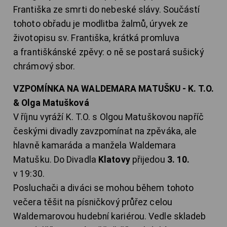
Františka ze smrti do nebeské slávy. Součástí
tohoto obřadu je modlitba žalmů, úryvek ze
životopisu sv. Františka, krátká promluva
a františkánské zpěvy: o ně se postará sušický
chrámový sbor.
VZPOMÍNKA NA WALDEMARA MATUŠKU - K. T.O.
& Olga Matušková
V říjnu vyráží K. T.O. s Olgou Matuškovou napříč
českými divadly zavzpomínat na zpěváka, ale
hlavně kamaráda a manžela Waldemara
Matušku. Do Divadla
Klatovy
přijedou
3. 10.
v 19:30.
Posluchači a diváci se mohou během tohoto
večera těšit na písničkový průřez celou
Waldemarovou hudební kariérou. Vedle skladeb