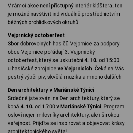
V rámci akce není přístupný interiér kláštera, ten
je možné navštívit individuálně prostřednictvím
běžných prohlídkových okruhů.
Vejprnický octoberfest
Sbor dobrovolných hasičů Vejprnice za podpory
obce Vejprnice pořádají 3. Vejprnický
octoberfest, který se uskuteční
4. 10.
od 15:00
u hasičské zbrojnice
ve Vejprnicích
. Čeká na Vás
pestrý výběr piv, skvělá muzika a mnoho dalších.
Den architektury v Mariánské Týnici
Srdečně jste zváni na Den architektury, který se
koná
4. 10.
od 15:00
v Mariánské Týnici
. Program
osloví nejen milovníky architektury, ale i širokou
veřejnost. Přijďte se inspirovat a objevovat krásy
architektonického světa!