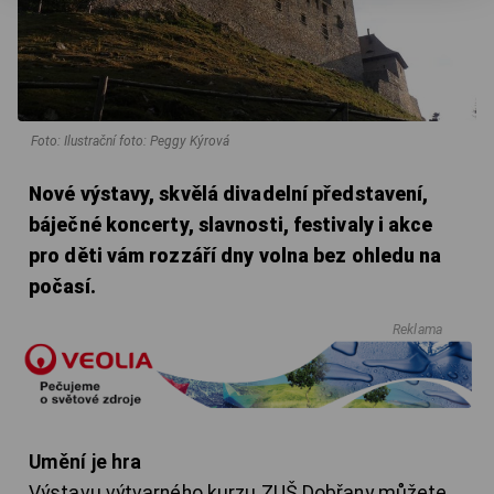
Foto: Ilustrační foto: Peggy Kýrová
Nové výstavy, skvělá divadelní představení,
báječné koncerty, slavnosti, festivaly i akce
pro děti vám rozzáří dny volna bez ohledu na
počasí.
Reklama
Umění je hra
Výstavu výtvarného kurzu ZUŠ Dobřany můžete