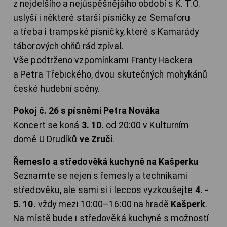
z nejdelšího a nejúspěšnějšího období s K. T.O.
uslyší i některé starší písničky ze Semaforu
a třeba i trampské písničky, které s Kamarády
táborových ohňů rád zpíval.
Vše podtrženo vzpomínkami Franty Hackera
a Petra Třebického, dvou skutečných mohykánů
české hudební scény.
Pokoj č. 26 s písněmi Petra Nováka
Koncert se koná
3. 10.
od 20:00 v Kulturním
domě U Drudíků
ve Zruči
.
Řemeslo a středověká kuchyně na Kašperku
Seznamte se nejen s řemesly a technikami
středověku, ale sami si i leccos vyzkoušejte
4. -
5. 10.
vždy mezi 10:00–16:00 na hradě
Kašperk
.
Na místě bude i středověká kuchyně s možností