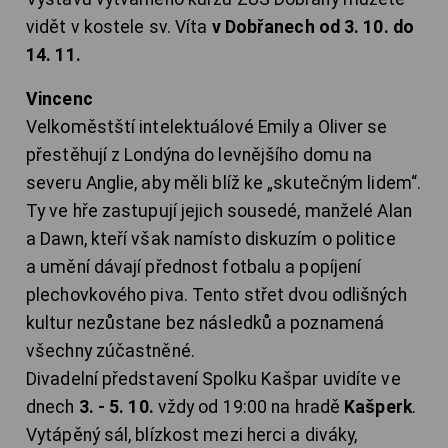
vidět v kostele sv. Víta
v Dobřanech od 3. 10. do
14. 11.
Vincenc
Velkoměstští intelektuálové Emily a Oliver se
přestěhují z Londýna do levnějšího domu na
severu Anglie, aby měli blíž ke „skutečným lidem“.
Ty ve hře zastupují jejich sousedé, manželé Alan
a Dawn, kteří však namísto diskuzím o politice
a umění dávají přednost fotbalu a popíjení
plechovkového piva. Tento střet dvou odlišných
kultur nezůstane bez následků a poznamená
všechny zúčastněné.
Divadelní představení Spolku Kašpar uvidíte ve
dnech
3. - 5. 10.
vždy od 19:00 na hradě
Kašperk
.
Vytápěný sál, blízkost mezi herci a diváky,