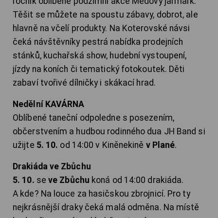
ročník oblíbené podzimní akce Medový jarmark.
Těšit se můžete na spoustu zábavy, dobrot, ale
hlavně na včelí produkty. Na Koterovské návsi
čeká návštěvníky pestrá nabídka prodejních
stánků, kuchařská show, hudební vystoupení,
jízdy na koních či tematický fotokoutek. Děti
zabaví tvořivé dílničky i skákací hrad.
Nedělní KAVÁRNA
Oblíbené taneční odpoledne s posezením,
občerstvením a hudbou rodinného dua JH Band si
užijte
5. 10.
od 14:00 v Kiněnekině
v Plané
.
Drakiáda ve Zbůchu
5. 10.
se
ve Zbůchu
koná od 14:00 drakiáda.
A kde? Na louce za hasičskou zbrojnicí. Pro ty
nejkrásnější draky čeká malá odměna. Na místě