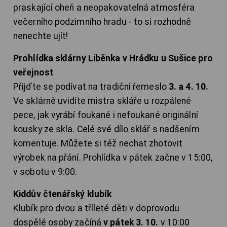
praskající oheň a neopakovatelná atmosféra
večerního podzimního hradu - to si rozhodně
nenechte ujít!
Prohlídka sklárny Liběnka v Hrádku u Sušice pro
veřejnost
Přijďte se podívat na tradiční řemeslo
3. a 4. 10.
Ve sklárně uvidíte mistra skláře u rozpálené
pece, jak vyrábí foukané i nefoukané originální
kousky ze skla. Celé své dílo sklář s nadšením
komentuje. Můžete si též nechat zhotovit
výrobek na přání. Prohlídka v pátek začne v 15:00,
v sobotu v 9:00.
Kiddův čtenářský klubík
Klubík pro dvou a tříleté děti v doprovodu
dospělé osoby začíná
v pátek 3. 10.
v 10:00