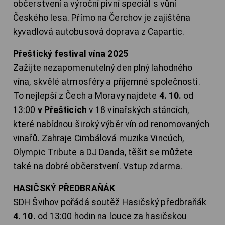
občerstvení a výroční pivní speciál s vůní
Českého lesa. Přímo na Čerchov je zajištěna
kyvadlová autobusová doprava z Capartic.
Přeštický festival vína 2025
Zažijte nezapomenutelný den plný lahodného
vína, skvělé atmosféry a příjemné společnosti.
To nejlepší z Čech a Moravy najdete
4. 10.
od
13:00
v Přešticích
v 18 vinařských stáncích,
které nabídnou široký výběr vín od renomovaných
vinařů. Zahraje Cimbálová muzika Vincúch,
Olympic Tribute a DJ Danda, těšit se můžete
také na dobré občerstvení. Vstup zdarma.
HASIČSKÝ PŘEDBRAŇÁK
SDH Švihov pořádá soutěž Hasičský předbraňák
4. 10.
od 13:00 hodin na louce za hasičskou