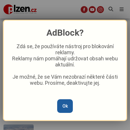
tanecni odpoledne
AdBlock?
Zdá se, že používáte nástroj pro blokování
reklamy.
První říjnový víkend se v našem kraji
Reklamy nám pomáhají udržovat obsah webu
nudit nebudete!
aktuální.
Je možné, že se Vám nezobrazí některé části
Kam se můžete vypravit během prvního
webu. Prosíme, deaktivujte jej.
dubnového víkendu v Plzeňském kraji?
Ok
Plzeňský kraj žije o víkendu divadlem i
tancem