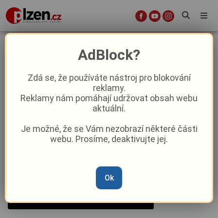
Plzeňsko známé neznámé: Sedlec u
AdBlock?
Starého Plzence
Zdá se, že používáte nástroj pro blokování
reklamy.
Cestování
Lifestyle
Z kraje
Reklamy nám pomáhají udržovat obsah webu
aktuální.
Od
Pavel Žižka
–
4. 3.
|
08:46
Je možné, že se Vám nezobrazí některé části
webu. Prosíme, deaktivujte jej.
Ok