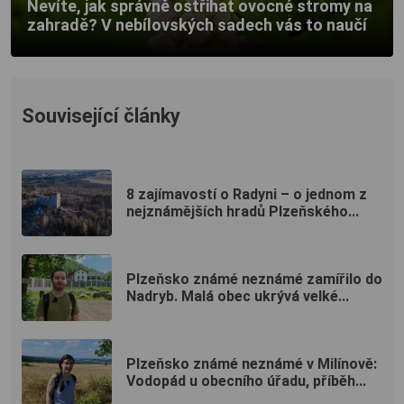
Nevíte, jak správně ostřihat ovocné stromy na
zahradě? V nebílovských sadech vás to naučí
Související články
8 zajímavostí o Radyni – o jednom z
nejznámějších hradů Plzeňského...
Plzeňsko známé neznámé zamířilo do
Nadryb. Malá obec ukrývá velké...
Plzeňsko známé neznámé v Milínově:
Vodopád u obecního úřadu, příběh...