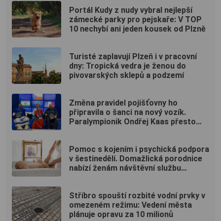
Portál Kudy z nudy vybral nejlepší
zámecké parky pro pejskaře: V TOP
10 nechybí ani jeden kousek od Plzně
Turisté zaplavují Plzeň i v pracovní
dny: Tropická vedra je ženou do
pivovarských sklepů a podzemí
Změna pravidel pojišťovny ho
připravila o šanci na nový vozík.
Paralympionik Ondřej Kaas přesto
bojuje o soběstačnost
Pomoc s kojením i psychická podpora
v šestinedělí. Domažlická porodnice
nabízí ženám návštěvní službu
zdarma
Stříbro spouští rozbité vodní prvky v
omezeném režimu: Vedení města
plánuje opravu za 10 milionů