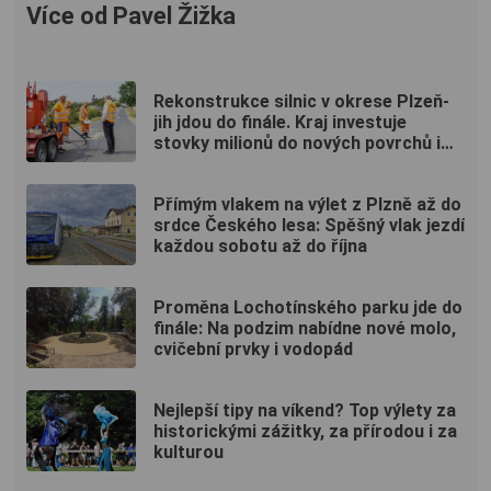
Více od Pavel Žižka
Rekonstrukce silnic v okrese Plzeň-
jih jdou do finále. Kraj investuje
stovky milionů do nových povrchů i
moderních technologií
Přímým vlakem na výlet z Plzně až do
srdce Českého lesa: Spěšný vlak jezdí
každou sobotu až do října
Proměna Lochotínského parku jde do
finále: Na podzim nabídne nové molo,
cvičební prvky i vodopád
Nejlepší tipy na víkend? Top výlety za
historickými zážitky, za přírodou i za
kulturou