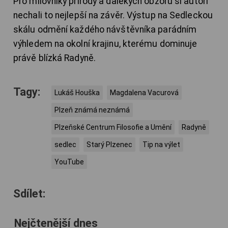
Pro milovníky přírody a dalekých obzorů si autoři
nechali to nejlepší na závěr. Výstup na Sedleckou
skálu odmění každého návštěvníka parádním
výhledem na okolní krajinu, kterému dominuje
právě blízká Radyně.
Tagy:
Lukáš Houška
Magdalena Vacurová
Plzeň známá neznámá
Plzeňské Centrum Filosofie a Umění
Radyně
sedlec
Starý Plzenec
Tip na výlet
YouTube
Sdílet:
Nejčtenější dnes