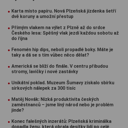
Karta místo papíru. Nová Plzeňská jízdenka šetří
dvě koruny a umožní přestup
Přímým vlakem na výlet z Plzně až do srdce
Českého lesa: Spěšný vlak jezdí každou sobotu až
do října
Fenomén hip dips, neboli propadlé boky. Máte je
taky a dá se s tím vůbec něco dělat?
Americká se blíží do finále. V centru přibudou
stromy, lavičky i nové zastávky
Unikátní poklad. Muzeum Šumavy získalo sbírku
sirkových nálepek za 300 tisíc
Matěj Novák: Nízká produktivita českých
zaměstnanců – jsme líný národ nebo je problém
jinde?
Konec falešných inzerátů: Plzeňská kriminálka
dopadla ženu, která obrala desítky lidí po celé