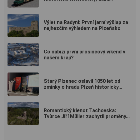
Výlet na Radyni: První jarní výšlap za
nejhezčím výhledem na Plzeňsko
Co nabízí první prosincový víkend v
našem kraji?
Starý Plzenec oslavil 1050 let od
zmínky o hradu Plzeň historicky...
Romantický klenot Tachovska:
Tvůrce Jiří Müller zachytil proměny...