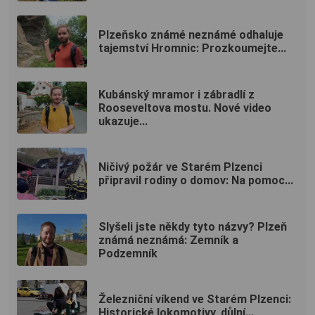
Plzeňsko známé neznámé odhaluje
tajemství Hromnic: Prozkoumejte...
Kubánský mramor i zábradlí z
Rooseveltova mostu. Nové video
ukazuje...
Ničivý požár ve Starém Plzenci
připravil rodiny o domov: Na pomoc...
Slyšeli jste někdy tyto názvy? Plzeň
známá neznámá: Zemník a
Podzemník
Železniční víkend ve Starém Plzenci:
Historické lokomotivy, důlní...