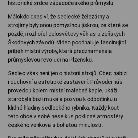
historické srdce západočeského průmyslu.
Málokdo dnes ví, že sedlecké železárny a
strojírny byly onou pomyslnou jiskrou, ze které se
později rozhořel celosvětový věhlas plzeňských
Škodových závodů. Video poodhaluje fascinující
příběh místní výroby, která předznamenala
průmyslovou revoluci na Plzeňsku.
Sedlec však není jen o historii strojů. Obec nabízí
i duchovní a estetické zastavení. Průvodci nás
provedou kolem místní malebné kaple, ukáží
starobylá boží muka a pozvou k odpočinku u
klidné hladiny sedleckého rybníka. Každý kout
této obce v sobě nese kus poklidné atmosféry
českého venkova s bohatou minulostí.