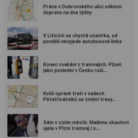
Práce v Dobrovského ulici odkloní
dopravu na dva týdny
V Liticích se chystá uzavírka, od
pondělí nevyjede autobusová linka
Konec cvakání v tramvajích. Plzeň
jako poslední v Česku ruší...
Kvůli opravě trati v sadech
Pětatřicátníků se změní trasy...
Sám v cizím městě. Malému skautovi
ujela v Plzni tramvaj i s...