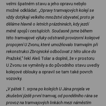
velmi špatném stavu a jeho opravu nebylo
možné odkládat. „
Opravy tramvajových kolejí se
vždy dotýkají velkého množství obyvatel, proto je
děláme hlavně o letních prázdninách, kdy jezdí
méně spojů i cestujících. Současně jsme během
této tramvajové výluky odstranili provizorní kolejové
propojení U Zvonu, které umožňovalo tramvajím při
rekonstrukci Zbrojnické odbočovat z této ulice do
Pražské,
“ řekl Aleš Tolar a doplnil, že v prostoru
U Zvonu se vyměnily a do původního stavu uvedly
kolejové oblouky a opravil se tam také povrch
vozovky.
„
V pátek 1. srpna po kolejích U Jána projela ve
zkušební jízdě první tramvaj, od pondělního rána se
provoz na tramvajových linkách mezi náměstím