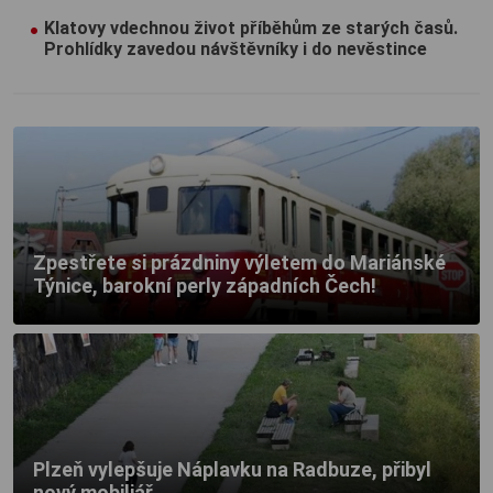
Klatovy vdechnou život příběhům ze starých časů.
Prohlídky zavedou návštěvníky i do nevěstince
Zpestřete si prázdniny výletem do Mariánské
Týnice, barokní perly západních Čech!
Plzeň vylepšuje Náplavku na Radbuze, přibyl
nový mobiliář