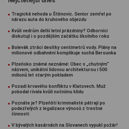
Nejčtenější dnes
Tragická nehoda u Štěnovic. Senior zemřel po
nárazu auta do kruhového objezdu
Kvůli vedrům delší letní prázdniny? Odborníci
diskutují i o pozdějším začátku školního roku
Bolevák ztrácí desítky centimetrů vody. Plány na
milionové odbahnění komplikuje suchá Berounka
Plzeňsko známé neznámé: Obec s „chutným“
názvem, unikátní lidovou architekturou i 500
milionů let starým pokladem
Pozadí krvavého konfliktu v Klatovech. Muž
pobodal rivala kvůli nočnímu klidu
Poznáte je? Plzeňští kriminalisté pátrají po
podezřelých z legalizace výnosů z trestné
činnosti
V bývalých kasárnách na Slovanech vypukl požár!