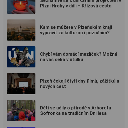
Seznamte se s unikátním projektem v
Plzni Hroby v dáli – Křížová cesta
Kam se můžete v Plzeňském kraji
vypravit za kulturou i poznáním?
Chybí vám domácí mazlíček? Možná
na vás čeká v útulku
Plzeň čekají čtyři dny filmů, zážitků a
nových cest
Děti se učily o přírodě v Arboretu
Sofronka na tradičním Dni lesa