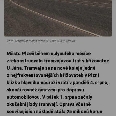
Foto: Magistrát města Plzně, R. Žáková a P. Kýrová
Město Plzeň během uplynulého měsíce
zrekonstruovalo tramvajovou trať v křižovatce
U Jána. Tramvaje se na nové koleje jedné
z nejfrekventovanějších křižovatek v Plzni
blízko hlavního nádraží vrátí v pondělí 4. srpna,
skončí rovněž omezení pro dopravu
automobilovou. V pátek 1. srpna začaly
zkušební jízdy tramvají. Oprava včetně
souvisejících nákladů stála 25 milionů korun