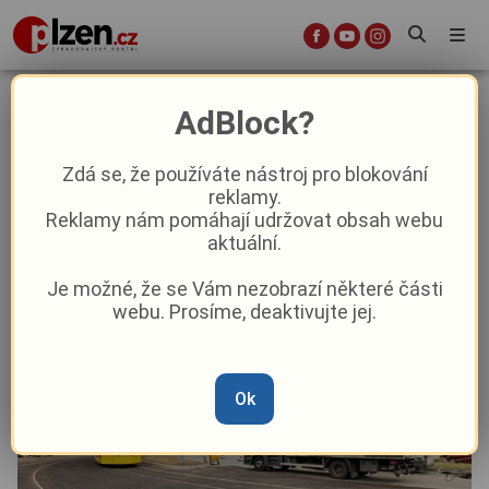
Plzeňané si mohou oddychnout:
AdBlock?
tramvaje se vrací na křižovatku U
Jána, město dokončilo opravu trati
Zdá se, že používáte nástroj pro blokování
reklamy.
Reklamy nám pomáhají udržovat obsah webu
Aktuality
Doprava
Z Plzně
aktuální.
Je možné, že se Vám nezobrazí některé části
Od
Peggy Kýrová
–
1. 8. 2025
|
15:45
webu. Prosíme, deaktivujte jej.
Ok