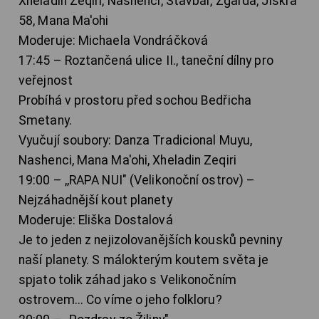
Xheladin Zeqiri, Nashenci, Stavbár, Zgarda, Jiskra
58, Mana Ma'ohi
Moderuje: Michaela Vondráčková
17:45 – Roztančená ulice II., taneční dílny pro
veřejnost
Probíhá v prostoru před sochou Bedřicha
Smetany.
Vyučují soubory: Danza Tradicional Muyu,
Nashenci, Mana Ma'ohi, Xheladin Zeqiri
19:00 – ,,RAPA NUI" (Velikonoční ostrov) –
Nejzáhadnější kout planety
Moderuje: Eliška Dostalová
Je to jeden z nejizolovanějších kousků pevniny
naší planety. S málokterým koutem světa je
spjato tolik záhad jako s Velikonočním
ostrovem... Co víme o jeho folkloru?