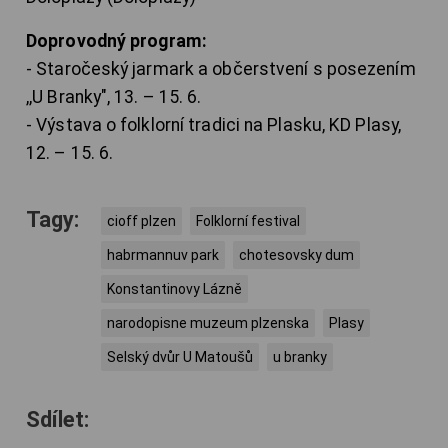
Doprovodný program:
- Staročeský jarmark a občerstvení s posezením
,,U Branky", 13. – 15. 6.
- Výstava o folklorní tradici na Plasku, KD Plasy,
12. – 15. 6.
Tagy:
cioff plzen
Folklorní festival
habrmannuv park
chotesovsky dum
Konstantinovy Lázně
narodopisne muzeum plzenska
Plasy
Selský dvůr U Matoušů
u branky
Sdílet: