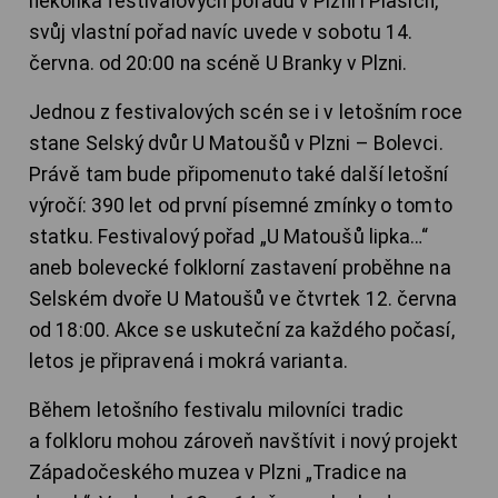
několika festivalových pořadů v Plzni i Plasích,
svůj vlastní pořad navíc uvede v sobotu 14.
června. od 20:00 na scéně U Branky v Plzni.
Jednou z festivalových scén se i v letošním roce
stane Selský dvůr U Matoušů v Plzni – Bolevci.
Právě tam bude připomenuto také další letošní
výročí: 390 let od první písemné zmínky o tomto
statku. Festivalový pořad „U Matoušů lipka…“
aneb bolevecké folklorní zastavení proběhne na
Selském dvoře U Matoušů ve čtvrtek 12. června
od 18:00. Akce se uskuteční za každého počasí,
letos je připravená i mokrá varianta.
Během letošního festivalu milovníci tradic
a folkloru mohou zároveň navštívit i nový projekt
Západočeského muzea v Plzni „Tradice na