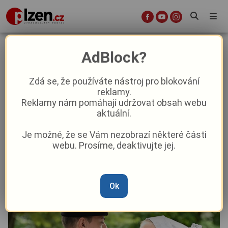
Plzeň bude už nadcházející týden
AdBlock?
hostit 27. ročník Mezinárodního
folklorního festivalu CIOFF PLZEŇ
Zdá se, že používáte nástroj pro blokování
reklamy.
2025
Reklamy nám pomáhají udržovat obsah webu
aktuální.
Aktuality
Kultura
Z Plzně
Z kraje
Je možné, že se Vám nezobrazí některé části
webu. Prosíme, deaktivujte jej.
Od
Peggy Kýrová
–
8. 6. 2025
|
04:35
Ok