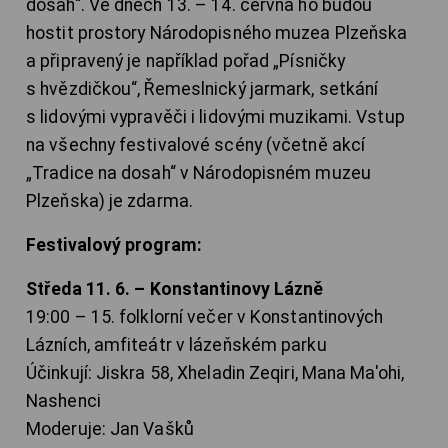
dosah“. Ve dnech 13. – 14. června ho budou
hostit prostory Národopisného muzea Plzeňska
a připravený je například pořad „Písničky
s hvězdičkou“, Řemeslnický jarmark, setkání
s lidovými vypravěči i lidovými muzikami. Vstup
na všechny festivalové scény (včetně akcí
„Tradice na dosah“ v Národopisném muzeu
Plzeňska) je zdarma.
Festivalový program:
Středa 11. 6. – Konstantinovy Lázně
19:00 – 15. folklorní večer v Konstantinových
Lázních, amfiteátr v lázeňském parku
Účinkují: Jiskra 58, Xheladin Zeqiri, Mana Ma'ohi,
Nashenci
Moderuje: Jan Vašků