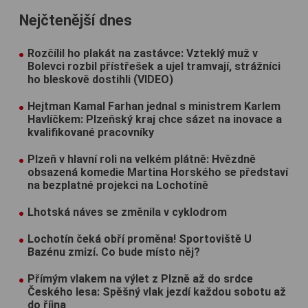
Nejčtenější dnes
Rozčílil ho plakát na zastávce: Vzteklý muž v
Bolevci rozbil přístřešek a ujel tramvají, strážníci
ho bleskově dostihli (VIDEO)
Hejtman Kamal Farhan jednal s ministrem Karlem
Havlíčkem: Plzeňský kraj chce sázet na inovace a
kvalifikované pracovníky
Plzeň v hlavní roli na velkém plátně: Hvězdně
obsazená komedie Martina Horského se představí
na bezplatné projekci na Lochotíně
Lhotská náves se změnila v cyklodrom
Lochotín čeká obří proměna! Sportoviště U
Bazénu zmizí. Co bude místo něj?
Přímým vlakem na výlet z Plzně až do srdce
Českého lesa: Spěšný vlak jezdí každou sobotu až
do října