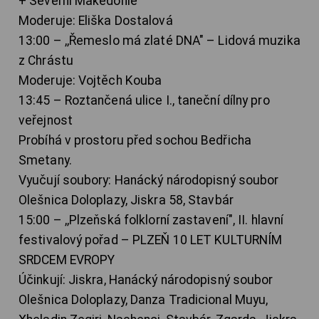
+ Severní Makedonie
Moderuje: Eliška Dostalová
13:00 – ,,Řemeslo má zlaté DNA" – Lidová muzika
z Chrástu
Moderuje: Vojtěch Kouba
13:45 – Roztančená ulice I., taneční dílny pro
veřejnost
Probíhá v prostoru před sochou Bedřicha
Smetany.
Vyučují soubory: Hanácký národopisný soubor
Olešnica Doloplazy, Jiskra 58, Stavbár
15:00 – ,,Plzeňská folklorní zastavení", II. hlavní
festivalový pořad – PLZEŇ 10 LET KULTURNÍM
SRDCEM EVROPY
Účinkují: Jiskra, Hanácký národopisný soubor
Olešnica Doloplazy, Danza Tradicional Muyu,