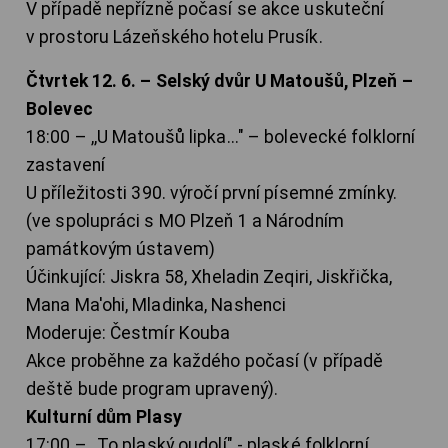
V případě nepřízně počasí se akce uskuteční
v prostoru Lázeňského hotelu Prusík.
Čtvrtek 12. 6. – Selský dvůr U Matoušů, Plzeň –
Bolevec
18:00 – ,,U Matoušů lipka..." – bolevecké folklorní
zastavení
U příležitosti 390. výročí první písemné zmínky.
(ve spolupráci s MO Plzeň 1 a Národním
památkovým ústavem)
Účinkující: Jiskra 58, Xheladin Zeqiri, Jiskřička,
Mana Ma'ohi, Mladinka, Nashenci
Moderuje: Čestmír Kouba
Akce proběhne za každého počasí (v případě
deště bude program upravený).
Kulturní dům Plasy
17:00 – ,,To plaský oudolí" - plaské folklorní