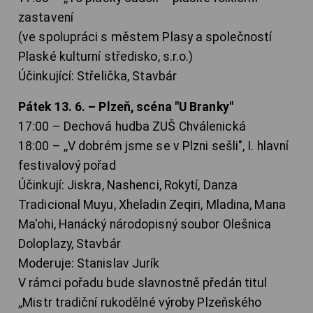
zastavení
(ve spolupráci s městem Plasy a společností
Plaské kulturní středisko, s.r.o.)
Účinkující: Střelička, Stavbár
Pátek 13. 6. – Plzeň, scéna "U Branky"
17:00 – Dechová hudba ZUŠ Chválenická
18:00 – ,,V dobrém jsme se v Plzni sešli", I. hlavní
festivalový pořad
Účinkují: Jiskra, Nashenci, Rokytí, Danza
Tradicional Muyu, Xheladin Zeqiri, Mladina, Mana
Ma'ohi, Hanácký národopisný soubor Olešnica
Doloplazy, Stavbár
Moderuje: Stanislav Jurík
V rámci pořadu bude slavnostně předán titul
,,Mistr tradiční rukodělné výroby Plzeňského