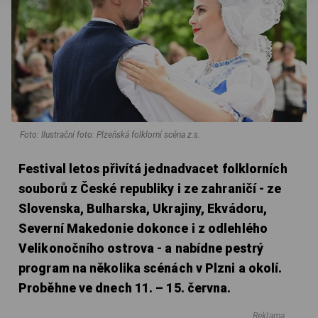
Foto: Ilustrační foto: Plzeňská folklorní scéna z.s.
Festival letos přivítá jednadvacet folklorních
souborů z České republiky i ze zahraničí - ze
Slovenska, Bulharska, Ukrajiny, Ekvádoru,
Severní Makedonie dokonce i z odlehlého
Velikonočního ostrova - a nabídne pestrý
program na několika scénách v Plzni a okolí.
Proběhne ve dnech 11. – 15. června.
Reklama