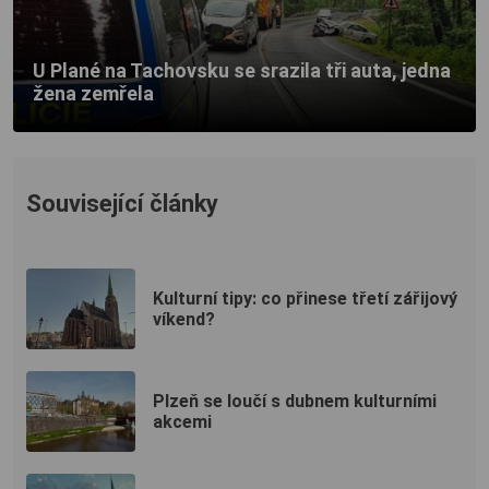
U Plané na Tachovsku se srazila tři auta, jedna
žena zemřela
Související články
Kulturní tipy: co přinese třetí zářijový
víkend?
Plzeň se loučí s dubnem kulturními
akcemi