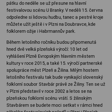
pátku do neděle se už přesune na hlavní
festivalovou scénu U Branky. V neděli 15. června
odpoledne si lidovou hudbu, tanec a pestré kroje
můžete užít ještě i v Plzni na Doubravce, kde
folklorem ožije i Habrmannův park.
Během letošního ročníku budou připomenutá
hned dvě velká plzeňská výročí: 10 let od
vyhlášení Plzně Evropským hlavním městem
kultury v roce 2015, a také 15. výročí partnerské
spolupráce měst Plzeň a Žilina. Milým hostem
letošního festivalu tak bude vynikající slovenský
folklorní soubor Stavbár právě ze Žiliny. Ten se už
v Plzni představil v roce 2002 a letos se na
plzeňskou folklorní scénu vrátí. S žilinským
Stavbárem se budete moci setkat v rámci hned