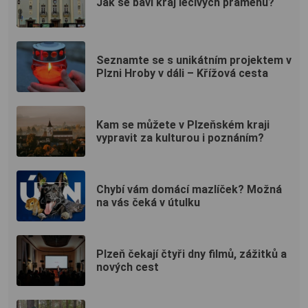
Jak se baví kraj léčivých pramenů?
Seznamte se s unikátním projektem v
Plzni Hroby v dáli – Křížová cesta
Kam se můžete v Plzeňském kraji
vypravit za kulturou i poznáním?
Chybí vám domácí mazlíček? Možná
na vás čeká v útulku
Plzeň čekají čtyři dny filmů, zážitků a
nových cest