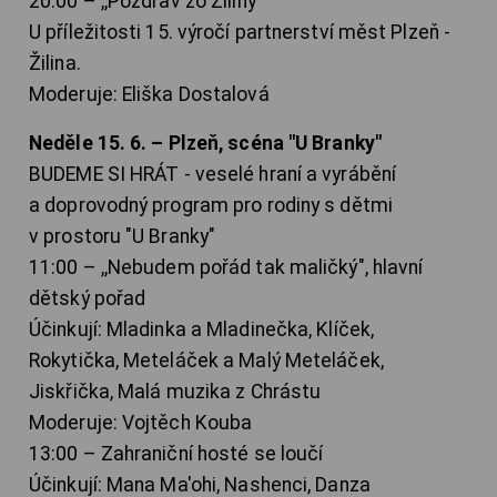
20:00 – ,,Pozdrav zo Žiliny"
U příležitosti 15. výročí partnerství měst Plzeň -
Žilina.
Moderuje: Eliška Dostalová
Neděle 15. 6. – Plzeň, scéna "U Branky"
BUDEME SI HRÁT - veselé hraní a vyrábění
a doprovodný program pro rodiny s dětmi
v prostoru "U Branky"
11:00 – ,,Nebudem pořád tak maličký", hlavní
dětský pořad
Účinkují: Mladinka a Mladinečka, Klíček,
Rokytička, Meteláček a Malý Meteláček,
Jiskřička, Malá muzika z Chrástu
Moderuje: Vojtěch Kouba
13:00 – Zahraniční hosté se loučí
Účinkují: Mana Ma'ohi, Nashenci, Danza