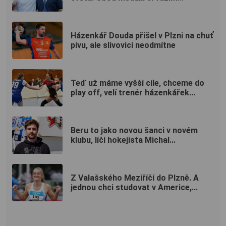
Házenkář Douda přišel v Plzni na chuť
pivu, ale slivovici neodmítne
Teď už máme vyšší cíle, chceme do
play off, velí trenér házenkářek...
Beru to jako novou šanci v novém
klubu, líčí hokejista Michal...
Z Valašského Meziříčí do Plzně. A
jednou chci studovat v Americe,...