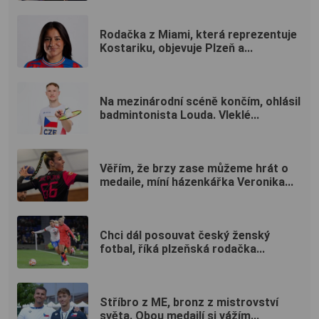
Rodačka z Miami, která reprezentuje
Kostariku, objevuje Plzeň a...
Na mezinárodní scéně končím, ohlásil
badmintonista Louda. Vleklé...
Věřím, že brzy zase můžeme hrát o
medaile, míní házenkářka Veronika...
Chci dál posouvat český ženský
fotbal, říká plzeňská rodačka...
Stříbro z ME, bronz z mistrovství
světa. Obou medailí si vážím...