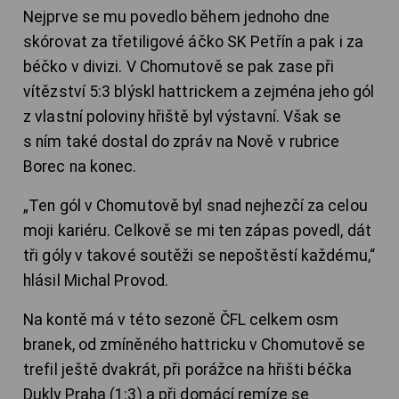
Nejprve se mu povedlo během jednoho dne
skórovat za třetiligové áčko SK Petřín a pak i za
béčko v divizi. V Chomutově se pak zase při
vítězství 5:3 blýskl hattrickem a zejména jeho gól
z vlastní poloviny hřiště byl výstavní. Však se
s ním také dostal do zpráv na Nově v rubrice
Borec na konec.
„Ten gól v Chomutově byl snad nejhezčí za celou
moji kariéru. Celkově se mi ten zápas povedl, dát
tři góly v takové soutěži se nepoštěstí každému,“
hlásil Michal Provod.
Na kontě má v této sezoně ČFL celkem osm
branek, od zmíněného hattricku v Chomutově se
trefil ještě dvakrát, při porážce na hřišti béčka
Dukly Praha (1:3) a při domácí remíze se