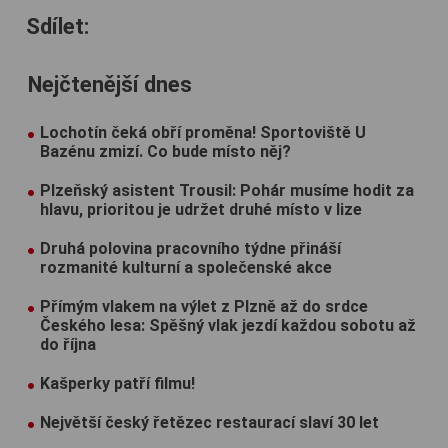
Sdílet:
Nejčtenější dnes
Lochotín čeká obří proměna! Sportoviště U
Bazénu zmizí. Co bude místo něj?
Plzeňský asistent Trousil: Pohár musíme hodit za
hlavu, prioritou je udržet druhé místo v lize
Druhá polovina pracovního týdne přináší
rozmanité kulturní a společenské akce
Přímým vlakem na výlet z Plzně až do srdce
Českého lesa: Spěšný vlak jezdí každou sobotu až
do října
Kašperky patří filmu!
Největší český řetězec restaurací slaví 30 let