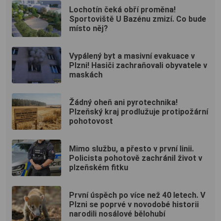
Lochotín čeká obří proměna!
Sportoviště U Bazénu zmizí. Co bude
místo něj?
Vypálený byt a masivní evakuace v
Plzni! Hasiči zachraňovali obyvatele v
maskách
Žádný oheň ani pyrotechnika!
Plzeňský kraj prodlužuje protipožární
pohotovost
Mimo službu, a přesto v první linii.
Policista pohotově zachránil život v
plzeňském fitku
První úspěch po více než 40 letech. V
Plzni se poprvé v novodobé historii
narodili nosálové bělohubí