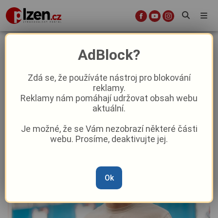
Mladší z Provodů dal krásný gól a
AdBlock?
na chvilku vystoupil ze stínu bratra
Zdá se, že používáte nástroj pro blokování
reklamy.
Sport
Reklamy nám pomáhají udržovat obsah webu
aktuální.
Od
Marie Osvaldová
–
8. 6. 2025
|
12:31
Je možné, že se Vám nezobrazí některé části
webu. Prosíme, deaktivujte jej.
Ok