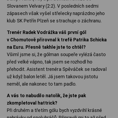
Slovanem Velvary (2:2). V posledních sedmi
zápasech však vyšel střelecky naprázdno jeho
klub SK Petřín Plzeň se strachuje o záchranu.
Trenér Radek Vodrážka váš první gól
v Chomutově přirovnal k trefě Patrika Schicka
na Euru. Přesně takhle jste to chtěl?
Všiml jsme si, že gólman soupeře vylézá často
před velké vápno, tak jsem se rozhodl ho
přehodit. Asistent trenéra Spěváček se radoval
už když balon letěl. Já jsem takovou jistotu
neměl, ale nakonec to tam padlo.
A vás to nabudilo natolik, že jste pak
zkompletoval hattrick?
Při druhém a třetím gólu bych vyzdvihl krásné
nahrávky od spoluhráčů. Připravili mi to až před