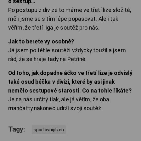
o sestup…
Po postupu z divize to máme ve třetí lize složité,
měli jsme se s tím lépe popasovat. Ale i tak
věřím, že třetí liga je soutěž pro nás.
Jak to berete vy osobně?
Já jsem po téhle soutěži vždycky toužil a jsem
rád, že se hraje tady na Petříně.
Od toho, jak dopadne áčko ve třetí lize je odvislý
také osud béčka v divizi, které by asi jinak
nemělo sestupové starosti. Co na tohle říkáte?
Je na nás určitý tlak, ale já věřím, že oba
mančafty nakonec udrží svoji soutěž.
Tagy:
sportovniplzen