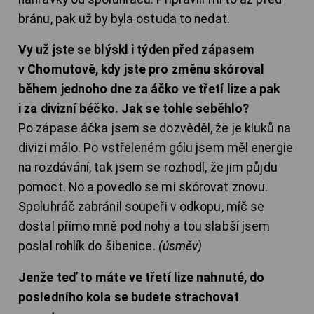
bránu, pak už by byla ostuda to nedat.
Vy už jste se blýskl i týden před zápasem
v Chomutově, kdy jste pro změnu skóroval
během jednoho dne za áčko ve třetí lize a pak
i za divizní béčko. Jak se tohle seběhlo?
Po zápase áčka jsem se dozvěděl, že je kluků na
divizi málo. Po vstřeleném gólu jsem měl energie
na rozdávání, tak jsem se rozhodl, že jim půjdu
pomoct. No a povedlo se mi skórovat znovu.
Spoluhráč zabránil soupeři v odkopu, míč se
dostal přímo mně pod nohy a tou slabší jsem
poslal rohlík do šibenice.
(úsměv)
Jenže teď to máte ve třetí lize nahnuté, do
posledního kola se budete strachovat