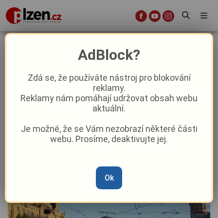
Jak se baví Plzeň během druhého
AdBlock?
červnového týdne?
Zdá se, že používáte nástroj pro blokování
reklamy.
Aktuality
Kultura
Z Plzně
Reklamy nám pomáhají udržovat obsah webu
aktuální.
Od
Peggy Kýrová
–
8. 6. 2025
|
14:31
Je možné, že se Vám nezobrazí některé části
webu. Prosíme, deaktivujte jej.
Ok