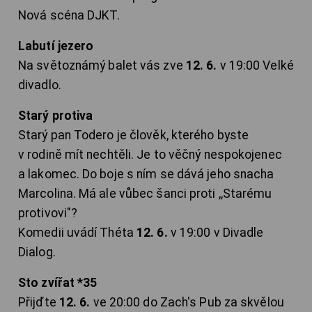
Nová scéna DJKT.
Labutí jezero
Na světoznámý balet vás zve
12. 6.
v 19:00 Velké
divadlo.
Starý protiva
Starý pan Todero je člověk, kterého byste
v rodině mít nechtěli. Je to věčný nespokojenec
a lakomec. Do boje s ním se dává jeho snacha
Marcolina. Má ale vůbec šanci proti ,,Starému
protivovi"?
Komedii uvádí Théta
12. 6.
v 19:00 v Divadle
Dialog.
Sto zvířat *35
Přijďte
12. 6.
ve 20:00 do Zach's Pub za skvělou