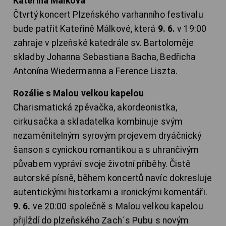
Kateřina Málková
Čtvrtý koncert Plzeňského varhanního festivalu
bude patřit Kateřině Málkové, která
9. 6.
v 19:00
zahraje v plzeňské katedrále sv. Bartoloměje
skladby Johanna Sebastiana Bacha, Bedřicha
Antonína Wiedermanna a Ference Liszta.
Rozálie s Malou velkou kapelou
Charismatická zpěvačka, akordeonistka,
cirkusačka a skladatelka kombinuje svým
nezaměnitelným syrovým projevem dryáčnický
šanson s cynickou romantikou a s uhrančivým
půvabem vypráví svoje životní příběhy. Čistě
autorské písně, během koncertů navíc dokresluje
autentickými historkami a ironickými komentáři.
9. 6.
ve 20:00 společně s Malou velkou kapelou
přijíždí do plzeňského Zach´s Pubu s novým