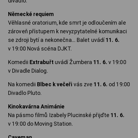
divadlo.
Německé requiem
Věhlasné oratorium, kde smrt je odloučením ale
zároveň přístupem k nevyzpytatelné komunikaci
se zdroji bytí a nekonečna... Balet uvádí
11. 6.
v 19:00 Nová scéna DJKT.
Komedii
Extrabuřt
uvádí Žumbera
11. 6.
v 19:00
v Divadle Dialog.
Na komedii
Blbec k večeři
vás zve
11. 6.
od 19:00
Divadlo Pluto.
Kinokavárna Animánie
Na pásmo filmů Izabely Plucinské přijďte
11. 6.
v 19:00 do Moving Station.
Caveman