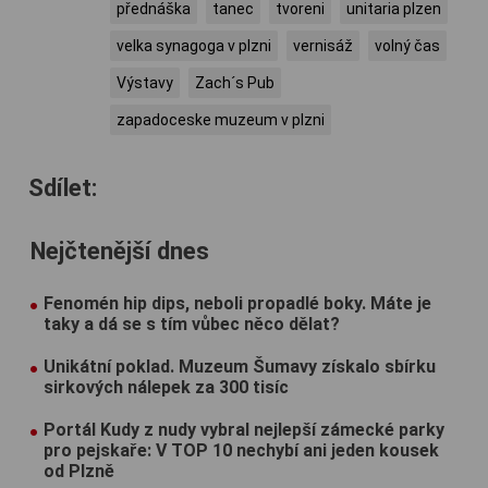
přednáška
tanec
tvoreni
unitaria plzen
velka synagoga v plzni
vernisáž
volný čas
Výstavy
Zach´s Pub
zapadoceske muzeum v plzni
Sdílet:
Nejčtenější dnes
Fenomén hip dips, neboli propadlé boky. Máte je
taky a dá se s tím vůbec něco dělat?
Unikátní poklad. Muzeum Šumavy získalo sbírku
sirkových nálepek za 300 tisíc
Portál Kudy z nudy vybral nejlepší zámecké parky
pro pejskaře: V TOP 10 nechybí ani jeden kousek
od Plzně