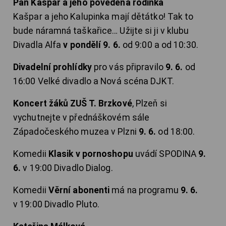
Pan Kašpar a jeho povedená rodinka
Kašpar a jeho Kalupinka mají dětátko! Tak to
bude náramná taškařice… Užijte si ji v klubu
Divadla Alfa
v pondělí 9. 6.
od 9:00 a od 10:30.
Divadelní prohlídky
pro vás připravilo
9. 6.
od
16:00 Velké divadlo a Nová scéna DJKT.
Koncert žáků ZUŠ T. Brzkové
, Plzeň si
vychutnejte v přednáškovém sále
Západočeského muzea v Plzni
9. 6.
od 18:00.
Komedii
Klasik v pornoshopu
uvádí SPODINA
9.
6.
v 19:00 Divadlo Dialog.
Komedii
Věrní abonenti
má na programu
9. 6.
v 19:00 Divadlo Pluto.