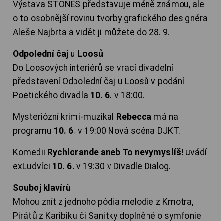
Výstava STONES představuje méně známou, ale
o to osobnější rovinu tvorby grafického designéra
Aleše Najbrta a vidět ji můžete do 28. 9.
Odpolední čaj u Loosů
Do Loosových interiérů se vrací divadelní
představení Odpolední čaj u Loosů v podání
Poetického divadla
10. 6.
v 18:00.
Mysteriózní krimi-muzikál
Rebecca
má na
programu
10. 6.
v 19:00 Nová scéna DJKT.
Komedii
Rychlorande aneb To nevymyslíš!
uvádí
exLudvíci
10. 6.
v 19:30 v Divadle Dialog.
Souboj klavírů
Mohou znít z jednoho pódia melodie z Kmotra,
Pirátů z Karibiku či Sanitky doplněné o symfonie