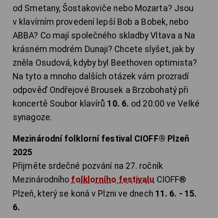
od Smetany, Šostakoviče nebo Mozarta? Jsou
v klavírním provedení lepší Bob a Bobek, nebo
ABBA? Co mají společného skladby Vltava a Na
krásném modrém Dunaji? Chcete slyšet, jak by
zněla Osudová, kdyby byl Beethoven optimista?
Na tyto a mnoho dalších otázek vám prozradí
odpověď Ondřejové Brousek a Brzobohatý při
koncertě Soubor klavírů
10. 6.
od 20:00 ve Velké
synagoze.
Mezinárodní folklorní festival CIOFF® Plzeň
2025
Přijměte srdečné pozvání na 27. ročník
Mezinárodního
folklorního festivalu
CIOFF®
Plzeň, který se koná v Plzni ve dnech
11. 6. - 15.
6.