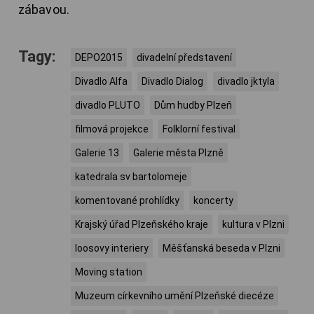
zábavou.
Tagy:
DEPO2015
divadelní představení
Divadlo Alfa
Divadlo Dialog
divadlo jktyla
divadlo PLUTO
Dům hudby Plzeň
filmová projekce
Folklorní festival
Galerie 13
Galerie města Plzně
katedrala sv bartolomeje
komentované prohlídky
koncerty
Krajský úřad Plzeňského kraje
kultura v Plzni
loosovy interiery
Měšťanská beseda v Plzni
Moving station
Muzeum církevního umění Plzeňské diecéze