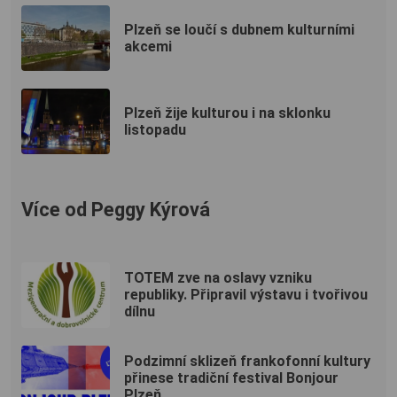
Plzeň se loučí s dubnem kulturními
akcemi
Plzeň žije kulturou i na sklonku
listopadu
Více od Peggy Kýrová
TOTEM zve na oslavy vzniku
republiky. Připravil výstavu i tvořivou
dílnu
Podzimní sklizeň frankofonní kultury
přinese tradiční festival Bonjour
Plzeň