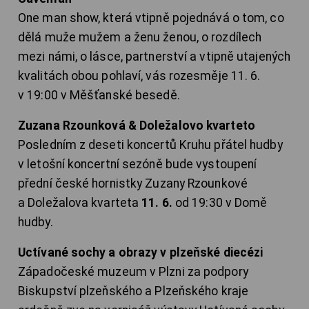
One man show, která vtipně pojednává o tom, co
dělá muže mužem a ženu ženou, o rozdílech
mezi námi, o lásce, partnerství a vtipně utajených
kvalitách obou pohlaví, vás rozesměje 11. 6.
v 19:00 v Měšťanské besedě.
Zuzana Rzounková & Doležalovo kvarteto
Posledním z deseti koncertů Kruhu přátel hudby
v letošní koncertní sezóně bude vystoupení
přední české hornistky Zuzany Rzounkové
a Doležalova kvarteta
11. 6.
od 19:30 v Domě
hudby.
Uctívané sochy a obrazy v plzeňské diecézi
Západočeské muzeum v Plzni za podpory
Biskupství plzeňského a Plzeňského kraje