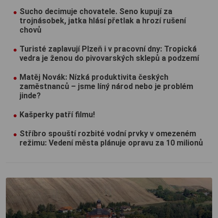
Sucho decimuje chovatele. Seno kupují za
trojnásobek, jatka hlásí přetlak a hrozí rušení
chovů
Turisté zaplavují Plzeň i v pracovní dny: Tropická
vedra je ženou do pivovarských sklepů a podzemí
Matěj Novák: Nízká produktivita českých
zaměstnanců – jsme líný národ nebo je problém
jinde?
Kašperky patří filmu!
Stříbro spouští rozbité vodní prvky v omezeném
režimu: Vedení města plánuje opravu za 10 milionů