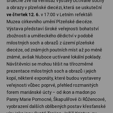
srdečně zve na vernisáž výstavy Uctívané sochy
a obrazy v plzeňské diecézi, která se uskuteční
ve čtvrtek 12. 6.
v 17:00 v Letním refektáři
Muzea církevního umění Plzeňské diecéze.
Výstava představí široké veřejnosti bohatství
zbožnosti a uměleckého dědictví v podobě
milostných soch a obrazů z území plzeňské
diecéze, od známých poutních míst až po méně
známé, avšak hluboce uctívané lokální poklady.
Návštěvníci se mohou těšit na třírozměrné
prezentace milostných soch a obrazů i jejich
kopií, některé exponáty, které budou vystaveny
veřejnosti vůbec poprvé, přehled rozmanitých
forem mariánské úcty – od ikon a madon po
Panny Marie Pomocné, Škapulířové či Růžencové,
vyobrazení dalších oblíbených postav křesťanské