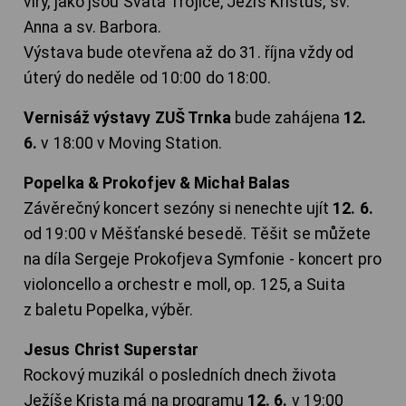
víry, jako jsou Svatá Trojice, Ježíš Kristus, sv.
Anna a sv. Barbora.
Výstava bude otevřena až do 31. října vždy od
úterý do neděle od 10:00 do 18:00.
Vernisáž výstavy ZUŠ Trnka
bude zahájena
12.
6.
v 18:00 v Moving Station.
Popelka & Prokofjev & Michał Balas
Závěrečný koncert sezóny si nenechte ujít
12. 6.
od 19:00 v Měšťanské besedě. Těšit se můžete
na díla Sergeje Prokofjeva Symfonie - koncert pro
violoncello a orchestr e moll, op. 125, a Suita
z baletu Popelka, výběr.
Jesus Christ Superstar
Rockový muzikál o posledních dnech života
Ježíše Krista má na programu
12. 6.
v 19:00