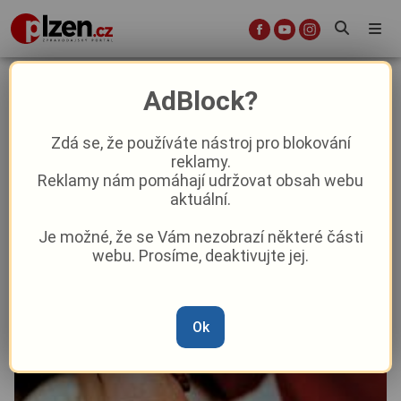
Pečovatelská služba v Blovicích
AdBlock?
posiluje zázemí i dostupnost péče
Zdá se, že používáte nástroj pro blokování
reklamy.
Aktuality
Z kraje
Reklamy nám pomáhají udržovat obsah webu
aktuální.
Od
David Černý
–
29. 5.
|
17:18
Je možné, že se Vám nezobrazí některé části
webu. Prosíme, deaktivujte jej.
Ok