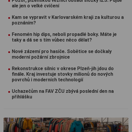
Pozor, plzeňskou věznici obsadí složky IZS. Půjde
ale jen o velké cvičení
Kam se vypravit v Karlovarském kraji za kulturou a
poznáním?
Fenomén hip dips, neboli propadlé boky. Máte je
taky a dá se s tím vůbec něco dělat?
Nové zázemí pro hasiče. Sobětice se dočkaly
moderní požární zbrojnice
Rekonstrukce silnic v okrese Plzeň-jih jdou do
finále. Kraj investuje stovky milionů do nových
povrchů i moderních technologií
Uchazečům na FAV ZČU zbývá poslední den na
přihlášku