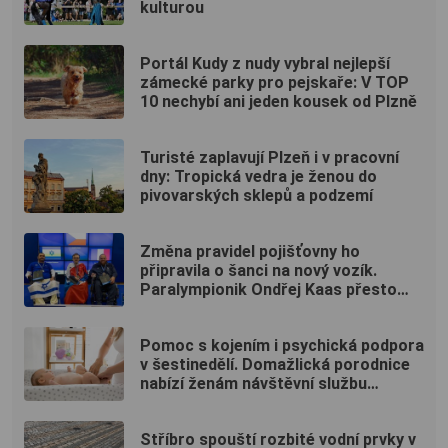
kulturou
Portál Kudy z nudy vybral nejlepší
zámecké parky pro pejskaře: V TOP
10 nechybí ani jeden kousek od Plzně
Turisté zaplavují Plzeň i v pracovní
dny: Tropická vedra je ženou do
pivovarských sklepů a podzemí
Změna pravidel pojišťovny ho
připravila o šanci na nový vozík.
Paralympionik Ondřej Kaas přesto
bojuje o soběstačnost
Pomoc s kojením i psychická podpora
v šestinedělí. Domažlická porodnice
nabízí ženám návštěvní službu
zdarma
Stříbro spouští rozbité vodní prvky v