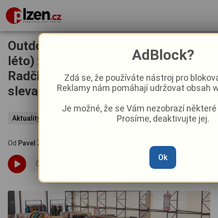
Outdoorové vybavení (nejen na
AdBlock?
léto) za zlomek ceny: V Plzni-
Radčicích startuje obří výprodej se
Zdá se, že používáte nástroj pro blokov
Reklamy nám pomáhají udržovat obsah we
slevami až 80 %
Je možné, že se Vám nezobrazí některé
Prosíme, deaktivujte jej.
Aktuality
Z Plzně
Od
Pavel Žižka
–
29. 5.
|
20:34
Ok
Článek si můžete poslechnout v audio podobě