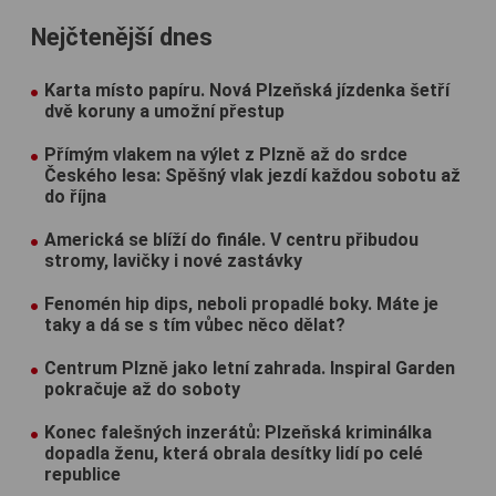
Nejčtenější dnes
Karta místo papíru. Nová Plzeňská jízdenka šetří
dvě koruny a umožní přestup
Přímým vlakem na výlet z Plzně až do srdce
Českého lesa: Spěšný vlak jezdí každou sobotu až
do října
Americká se blíží do finále. V centru přibudou
stromy, lavičky i nové zastávky
Fenomén hip dips, neboli propadlé boky. Máte je
taky a dá se s tím vůbec něco dělat?
Centrum Plzně jako letní zahrada. Inspiral Garden
pokračuje až do soboty
Konec falešných inzerátů: Plzeňská kriminálka
dopadla ženu, která obrala desítky lidí po celé
republice