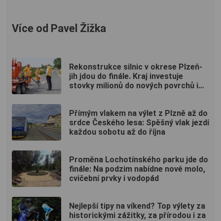
Více od Pavel Žižka
Rekonstrukce silnic v okrese Plzeň-
jih jdou do finále. Kraj investuje
stovky milionů do nových povrchů i
moderních technologií
Přímým vlakem na výlet z Plzně až do
srdce Českého lesa: Spěšný vlak jezdí
každou sobotu až do října
Proměna Lochotínského parku jde do
finále: Na podzim nabídne nové molo,
cvičební prvky i vodopád
Nejlepší tipy na víkend? Top výlety za
historickými zážitky, za přírodou i za