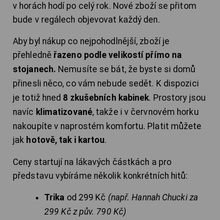
v horách hodí po celý rok.
Nové zboží se přitom
bude v regálech objevovat každý den.
Aby byl nákup co nejpohodlnější, zboží je
přehledně
řazeno podle velikostí přímo na
stojanech.
Nemusíte se bát, že byste si domů
přinesli něco, co vám nebude sedět. K
dispozici
je totiž hned
8 zkušebních kabinek
. Prostory jsou
navíc
klimatizované
, takže i v červnovém horku
nakoupíte v naprostém komfortu. Platit můžete
jak
hotově, tak i kartou
.
Ceny startují na lákavých částkách a pro
představu vybíráme několik konkrétních hitů:
Trika
od 299 Kč
(např. Hannah Chucki za
299 Kč z pův. 790 Kč)