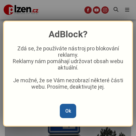
Parkovací zóna v Plzni na Jižním
AdBlock?
Předměstí se rozšíří o další ulice
Zdá se, že používáte nástroj pro blokování
reklamy.
Aktuality
Z Plzně
Reklamy nám pomáhají udržovat obsah webu
aktuální.
Od
Marie Osvaldová
–
8. 12. 2025
|
11:06
Je možné, že se Vám nezobrazí některé části
webu. Prosíme, deaktivujte jej.
Ok