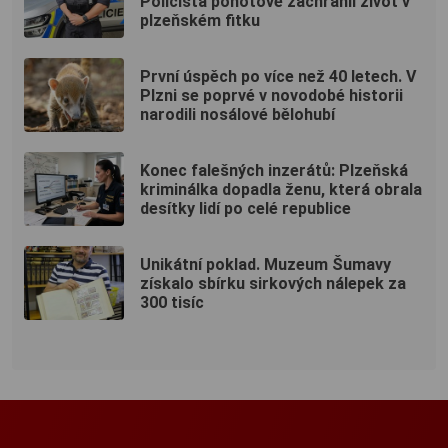
Policista pohotově zachránil život v
plzeňském fitku
První úspěch po více než 40 letech. V
Plzni se poprvé v novodobé historii
narodili nosálové bělohubí
Konec falešných inzerátů: Plzeňská
kriminálka dopadla ženu, která obrala
desítky lidí po celé republice
Unikátní poklad. Muzeum Šumavy
získalo sbírku sirkových nálepek za
300 tisíc