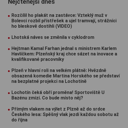
Nejčtenější dnes
Rozčílil ho plakát na zastávce: Vzteklý muž v
Bolevci rozbil přístřešek a ujel tramvají, strážníci
ho bleskově dostihli (VIDEO)
Lhotská náves se změnila v cyklodrom
Hejtman Kamal Farhan jednal s ministrem Karlem
Havlíčkem: Plzeňský kraj chce sázet na inovace a
kvalifikované pracovníky
Plzeň v hlavní roli na velkém plátně: Hvězdně
obsazená komedie Martina Horského se představí
na bezplatné projekci na Lochotíně
Lochotín čeká obří proměna! Sportoviště U
Bazénu zmizí. Co bude místo něj?
Přímým vlakem na výlet z Plzně až do srdce
Českého lesa: Spěšný vlak jezdí každou sobotu až
do října