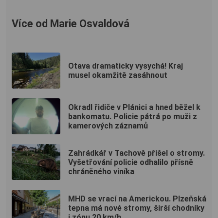
Více od Marie Osvaldová
Otava dramaticky vysychá! Kraj
musel okamžitě zasáhnout
Okradl řidiče v Plánici a hned běžel k
bankomatu. Policie pátrá po muži z
kamerových záznamů
Zahrádkář v Tachově přišel o stromy.
Vyšetřování policie odhalilo přísně
chráněného viníka
MHD se vrací na Americkou. Plzeňská
tepna má nové stromy, širší chodníky
i zónu 20 km/h