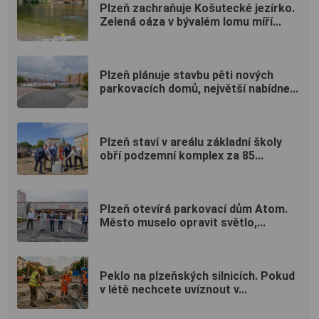
Plzeň zachraňuje Košutecké jezírko.
Zelená oáza v bývalém lomu míří...
Plzeň plánuje stavbu pěti nových
parkovacích domů, největší nabídne...
Plzeň staví v areálu základní školy
obří podzemní komplex za 85...
Plzeň otevírá parkovací dům Atom.
Město muselo opravit světlo,...
Peklo na plzeňských silnicích. Pokud
v létě nechcete uvíznout v...