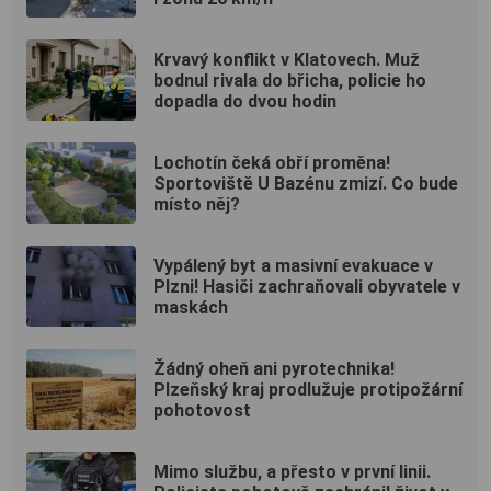
Krvavý konflikt v Klatovech. Muž
bodnul rivala do břicha, policie ho
dopadla do dvou hodin
Lochotín čeká obří proměna!
Sportoviště U Bazénu zmizí. Co bude
místo něj?
Vypálený byt a masivní evakuace v
Plzni! Hasiči zachraňovali obyvatele v
maskách
Žádný oheň ani pyrotechnika!
Plzeňský kraj prodlužuje protipožární
pohotovost
Mimo službu, a přesto v první linii.