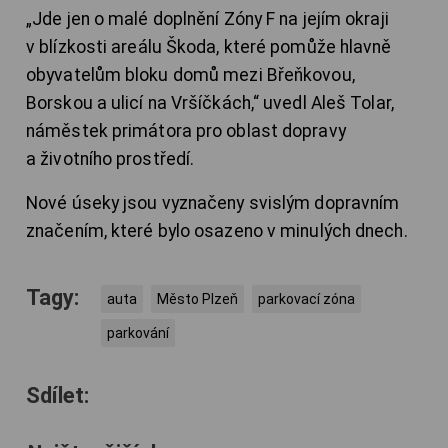
„Jde jen o malé doplnění Zóny F na jejím okraji
v blízkosti areálu Škoda, které pomůže hlavně
obyvatelům bloku domů mezi Břeňkovou,
Borskou a ulicí na Vršíčkách,“ uvedl Aleš Tolar,
náměstek primátora pro oblast dopravy
a životního prostředí.
Nové úseky jsou vyznačeny svislým dopravním
značením, které bylo osazeno v minulých dnech.
Tagy:
auta
Město Plzeň
parkovací zóna
parkování
Sdílet: