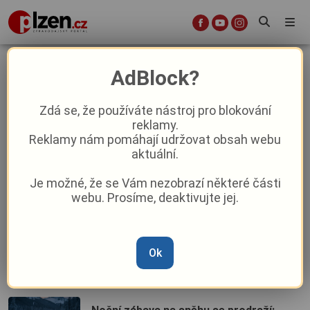
auta
AdBlock?
Zdá se, že používáte nástroj pro blokování
reklamy.
Úleva pro řidiče: Úsek kolem Sokolovny
Reklamy nám pomáhají udržovat obsah webu
v Rokycanech je opět průjezdný
aktuální.
Je možné, že se Vám nezobrazí některé části
Vyluxovaná auta v Plzni. Zloději jdou po
webu. Prosíme, deaktivujte jej.
všem, od učebnic angličtiny po 260
tisíc v hotovosti
Vůně jitrnic i hukot dvoutaktů.
Ok
Plzeňská Doubravka zve na velkolepou
masopustní veselici