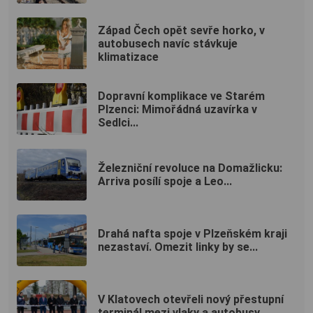
Západ Čech opět sevře horko, v
autobusech navíc stávkuje
klimatizace
Dopravní komplikace ve Starém
Plzenci: Mimořádná uzavírka v
Sedlci...
Železniční revoluce na Domažlicku:
Arriva posílí spoje a Leo...
Drahá nafta spoje v Plzeňském kraji
nezastaví. Omezit linky by se...
V Klatovech otevřeli nový přestupní
terminál mezi vlaky a autobusy