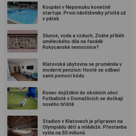
Koupání v Nepomuku konečně
startuje. První návštěvníky přivítá už
v pátek
Slunce, voda a vzduch. Znáte příběh
uměleckého díla na fasádě
Rokycanské nemocnice?
Klatovská ubytovna se proměnila v
moderní penzion: Hosté se odbaví
sami pomocí kódu
Konec dojíždění do okolních obcí:
Fotbalisté v Domažlicích se dočkají
nového hřiště
Stadion v Klatovech je připraven na
Olympiádu dětí a mládeže. Přestavba
vyšla na 50 milionů