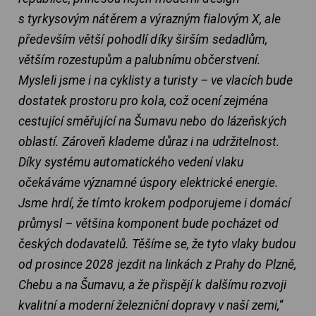
s tyrkysovým nátěrem a výrazným fialovým X, ale
především větší pohodlí díky širším sedadlům,
větším rozestupům a palubnímu občerstvení.
Mysleli jsme i na cyklisty a turisty – ve vlacích bude
dostatek prostoru pro kola, což ocení zejména
cestující směřující na Šumavu nebo do lázeňských
oblastí. Zároveň klademe důraz i na udržitelnost.
Díky systému automatického vedení vlaku
očekáváme významné úspory elektrické energie.
Jsme hrdí, že tímto krokem podporujeme i domácí
průmysl – většina komponent bude pocházet od
českých dodavatelů. Těšíme se, že tyto vlaky budou
od prosince 2028 jezdit na linkách z Prahy do Plzně,
Chebu a na Šumavu, a že přispějí k dalšímu rozvoji
kvalitní a moderní železniční dopravy v naší zemi,
“