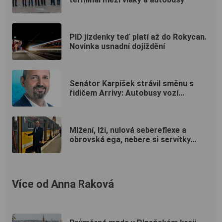
PID jízdenky teď platí až do Rokycan.
Novinka usnadní dojíždění
Senátor Karpíšek strávil směnu s
řidičem Arrivy: Autobusy vozí...
Mlžení, lži, nulová sebereflexe a
obrovská ega, nebere si servítky...
Více od Anna Raková