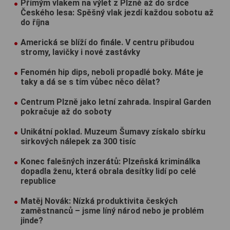
Přímým vlakem na výlet z Plzně až do srdce
Českého lesa: Spěšný vlak jezdí každou sobotu až
do října
Americká se blíží do finále. V centru přibudou
stromy, lavičky i nové zastávky
Fenomén hip dips, neboli propadlé boky. Máte je
taky a dá se s tím vůbec něco dělat?
Centrum Plzně jako letní zahrada. Inspiral Garden
pokračuje až do soboty
Unikátní poklad. Muzeum Šumavy získalo sbírku
sirkových nálepek za 300 tisíc
Konec falešných inzerátů: Plzeňská kriminálka
dopadla ženu, která obrala desítky lidí po celé
republice
Matěj Novák: Nízká produktivita českých
zaměstnanců – jsme líný národ nebo je problém
jinde?