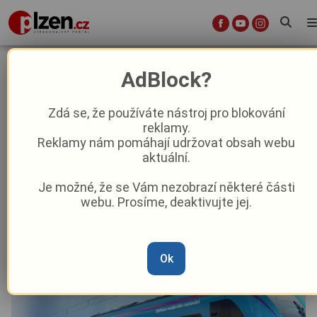
Nové vlaky pro západ Čech: Arriva
AdBlock?
investuje přes sedm miliard do
rychlých souprav
Zdá se, že používáte nástroj pro blokování
reklamy.
Reklamy nám pomáhají udržovat obsah webu
Aktuality
Z kraje
aktuální.
Je možné, že se Vám nezobrazí některé části
Od
Anna Raková
–
16. 7. 2025
|
09:50
webu. Prosíme, deaktivujte jej.
Ok