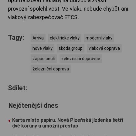
optimalizovat náklady na údržbu a zvýšit
provozní spolehlivost. Ve vlaku nebude chybět ani
vlakový zabezpečovač ETCS.
Tagy:
Arriva
elektricke vlaky
moderni vlaky
nove vlaky
skoda group
vlaková doprava
zapad cech
zeleznicni dopravce
železniční doprava
Sdílet:
Nejčtenější dnes
Karta místo papíru. Nová Plzeňská jízdenka šetří
dvě koruny a umožní přestup