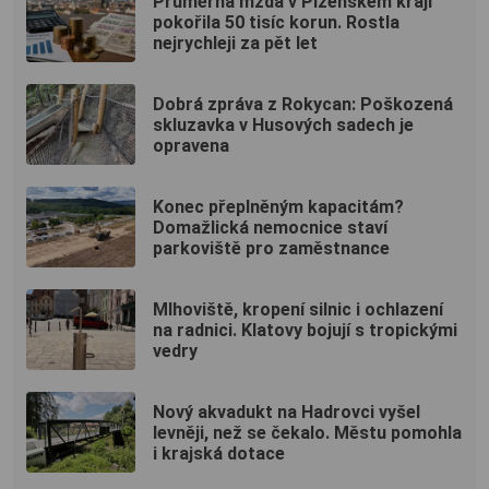
Průměrná mzda v Plzeňském kraji
pokořila 50 tisíc korun. Rostla
nejrychleji za pět let
Dobrá zpráva z Rokycan: Poškozená
skluzavka v Husových sadech je
opravena
Konec přeplněným kapacitám?
Domažlická nemocnice staví
parkoviště pro zaměstnance
Mlhoviště, kropení silnic i ochlazení
na radnici. Klatovy bojují s tropickými
vedry
Nový akvadukt na Hadrovci vyšel
levněji, než se čekalo. Městu pomohla
i krajská dotace