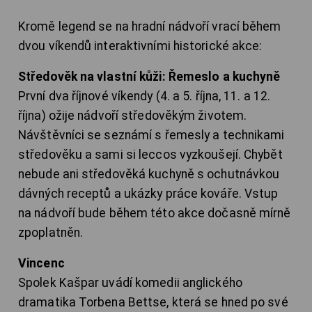
Kromě legend se na hradní nádvoří vrací během
dvou víkendů interaktivními historické akce:
Středověk na vlastní kůži: Řemeslo a kuchyně
První dva říjnové víkendy (4. a 5. října, 11. a 12.
října) ožije nádvoří středověkým životem.
Návštěvníci se seznámí s řemesly a technikami
středověku a sami si leccos vyzkoušejí. Chybět
nebude ani středověká kuchyně s ochutnávkou
dávných receptů a ukázky práce kováře. Vstup
na nádvoří bude během této akce dočasně mírně
zpoplatněn.
Vincenc
Spolek Kašpar uvádí komedii anglického
dramatika Torbena Bettse, která se hned po své