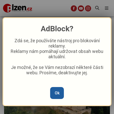
Měsíc oživených pověstí, legend i
AdBlock?
středověké kuchyně - takový bude
říjen na Kašperku
Zdá se, že používáte nástroj pro blokování
reklamy.
Reklamy nám pomáhají udržovat obsah webu
Aktuality
Kultura
Aktuálně
Z kraje
aktuální.
Je možné, že se Vám nezobrazí některé části
Od
Peggy Kýrová
–
1. 10. 2025
|
12:13
webu. Prosíme, deaktivujte jej.
Ok