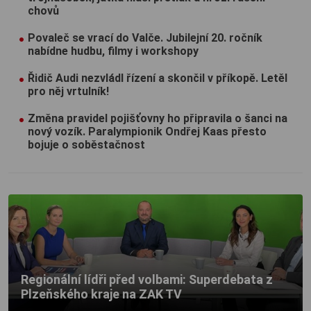
chovů
Povaleč se vrací do Valče. Jubilejní 20. ročník
nabídne hudbu, filmy i workshopy
Řidič Audi nezvládl řízení a skončil v příkopě. Letěl
pro něj vrtulník!
Změna pravidel pojišťovny ho připravila o šanci na
nový vozík. Paralympionik Ondřej Kaas přesto
bojuje o soběstačnost
Regionální lídři před volbami: Superdebata z
Plzeňského kraje na ZAK TV