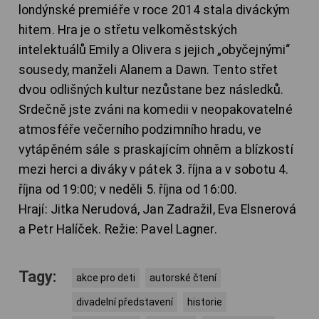
londýnské premiéře v roce 2014 stala diváckým
hitem. Hra je o střetu velkoměstských
intelektuálů Emily a Olivera s jejich „obyčejnými“
sousedy, manželi Alanem a Dawn. Tento střet
dvou odlišných kultur nezůstane bez následků.
Srdečně jste zváni na komedii v neopakovatelné
atmosféře večerního podzimního hradu, ve
vytápěném sále s praskajícím ohněm a blízkostí
mezi herci a diváky v pátek 3. října a v sobotu 4.
října od 19:00; v neděli 5. října od 16:00.
Hrají: Jitka Nerudová, Jan Zadražil, Eva Elsnerová
a Petr Halíček. Režie: Pavel Lagner.
Tagy:
akce pro deti
autorské čtení
divadelní představení
historie