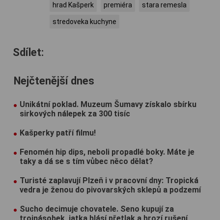
hrad Kašperk
premiéra
stara remesla
stredoveka kuchyne
Sdílet:
Nejčtenější dnes
Unikátní poklad. Muzeum Šumavy získalo sbírku
sirkových nálepek za 300 tisíc
Kašperky patří filmu!
Fenomén hip dips, neboli propadlé boky. Máte je
taky a dá se s tím vůbec něco dělat?
Turisté zaplavují Plzeň i v pracovní dny: Tropická
vedra je ženou do pivovarských sklepů a podzemí
Sucho decimuje chovatele. Seno kupují za
trojnásobek, jatka hlásí přetlak a hrozí rušení