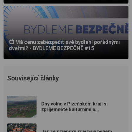
📺 Má cenu zabezpečit své bydlení pořádnými
dveřmi? - BYDLEME BEZPEČNĚ #15
Související články
Dny volna v Plzeňském kraji si
zpříjemněte kulturními a...
Jak se plzeňský kraj baví během