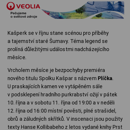
Kašperk se v říjnu stane scénou pro příběhy
a tajemství staré Šumavy. Téma legend se
prolíná důležitými událostmi nadcházejícího
měsíce.
Vrcholem měsíce je bezpochyby premiéra
nového titulu Spolku Kašpar s názvem
Plíčka
.
U praskajících kamen ve vytápěném sále
v podsklepení hradního purkrabství ožijí v pátek
10. října a v sobotu 11. října od 19:00 a v neděli
12. října od 16:00 místní pověsti, plné strašidel,
obrů a záludných skřítků. V inscenaci jsou použity
texty Hanse Kollibabeho z letos vydané knihy Prst