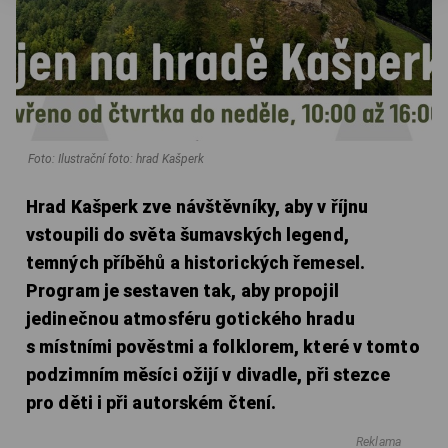
Foto: Ilustrační foto: hrad Kašperk
Hrad Kašperk zve návštěvníky, aby v říjnu
vstoupili do světa šumavských legend,
temných příběhů a historických řemesel.
Program je sestaven tak, aby propojil
jedinečnou atmosféru gotického hradu
s místními pověstmi a folklorem, které v tomto
podzimním měsíci ožijí v divadle, při stezce
pro děti i při autorském čtení.
Reklama