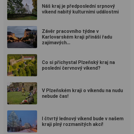
Náš kraj je předposlední srpnový
víkend nabitý kulturními událostmi
Závěr pracovního týdne v
Karlovarském kraji přináší řadu
zajímavých...
Co si přichystal Plzeňský kraj na
poslední červnový víkend?
V Plzeňském kraji o víkendu na nudu
nebude čas!
I čtvrtý lednový víkend bude v našem
kraji plný rozmanitých akcí!