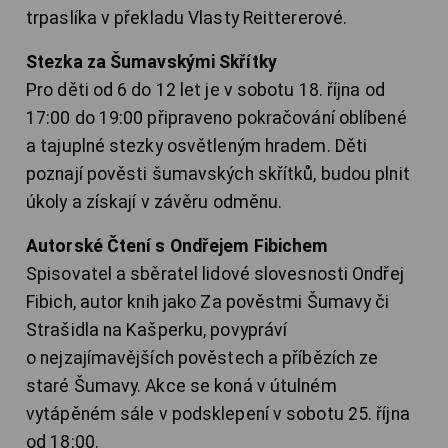
trpaslíka v překladu Vlasty Reittererové.
Stezka za Šumavskými Skřítky
Pro děti od 6 do 12 let je v sobotu 18. října od
17:00 do 19:00 připraveno pokračování oblíbené
a tajuplné stezky osvětleným hradem. Děti
poznají pověsti šumavských skřítků, budou plnit
úkoly a získají v závěru odměnu.
Autorské Čtení s Ondřejem Fibichem
Spisovatel a sběratel lidové slovesnosti Ondřej
Fibich, autor knih jako Za pověstmi Šumavy či
Strašidla na Kašperku, povypráví
o nejzajímavějších pověstech a příbězích ze
staré Šumavy. Akce se koná v útulném
vytápěném sále v podsklepení v sobotu 25. října
od 18:00.