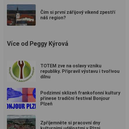
Čím si první zářijový víkend zpestří
náš region?
Více od Peggy Kýrová
TOTEM zve na oslavy vzniku
republiky. Připravil výstavu i tvořivou
dílnu
Podzimní sklizeň frankofonní kultury
přinese tradiční festival Bonjour
Plzeň
Zpříjemněte si pracovní dny
kulturními událostmi v Plzni