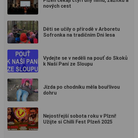
Plzeň čekají čtyři dny filmů, zážitků a
nových cest
Děti se učily o přírodě v Arboretu
Sofronka na tradičním Dni lesa
Vydejte se v neděli na pouť do Skoků
k Naší Paní ze Sloupu
Jízda po chodníku měla bouřlivou
dohru
Nejostřejší sobota roku v Plzni!
Užijte si Chilli Fest Plzeň 2025