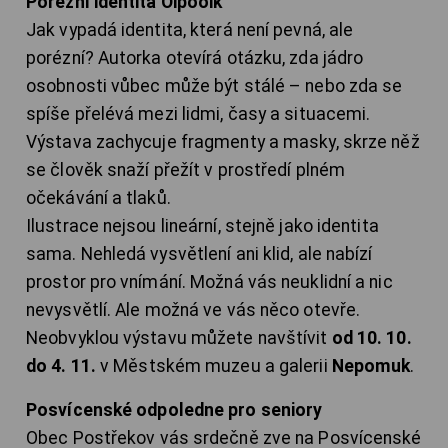
Porézní identita Oipooik
Jak vypadá identita, která není pevná, ale
porézní? Autorka otevírá otázku, zda jádro
osobnosti vůbec může být stálé – nebo zda se
spíše přelévá mezi lidmi, časy a situacemi.
Výstava zachycuje fragmenty a masky, skrze něž
se člověk snaží přežít v prostředí plném
očekávání a tlaků.
Ilustrace nejsou lineární, stejně jako identita
sama. Nehledá vysvětlení ani klid, ale nabízí
prostor pro vnímání. Možná vás neuklidní a nic
nevysvětlí. Ale možná ve vás něco otevře.
Neobvyklou výstavu můžete navštívit
od 10. 10.
do 4. 11.
v Městském muzeu a galerii
Nepomuk
.
Posvícenské odpoledne pro seniory
Obec Postřekov vás srdečně zve na Posvícenské