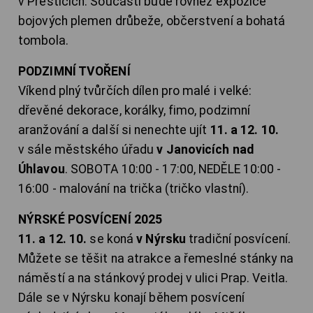
v Přešticích. Součástí bude rovněž expozice
bojových plemen drůbeže, občerstvení a bohatá
tombola.
PODZIMNÍ TVOŘENÍ
Víkend plný tvůrčích dílen pro malé i velké:
dřevěné dekorace, korálky, fimo, podzimní
aranžování a další si nenechte ujít
11. a 12. 10.
v sále městského úřadu
v Janovicích nad
Úhlavou
. SOBOTA 10:00 - 17:00, NEDĚLE 10:00 -
16:00 - malování na trička (tričko vlastní).
NÝRSKÉ POSVÍCENÍ 2025
11. a 12. 10.
se koná
v Nýrsku
tradiční posvícení.
Můžete se těšit na atrakce a řemeslné stánky na
náměstí a na stánkový prodej v ulici Prap. Veitla.
Dále se v Nýrsku konají během posvícení