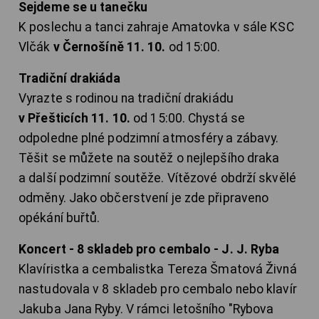
Sejdeme se u tanečku
K poslechu a tanci zahraje Amatovka v sále KSC
Vlčák
v Černošíně 11. 10.
od 15:00.
Tradiční drakiáda
Vyrazte s rodinou na tradiční drakiádu
v Přešticích 11. 10.
od 15:00. Chystá se
odpoledne plné podzimní atmosféry a zábavy.
Těšit se můžete na soutěž o nejlepšího draka
a další podzimní soutěže. Vítězové obdrží skvělé
odměny. Jako občerstvení je zde připraveno
opékání buřtů.
Koncert - 8 skladeb pro cembalo - J. J. Ryba
Klavíristka a cembalistka Tereza Šmatová Živná
nastudovala v 8 skladeb pro cembalo nebo klavír
Jakuba Jana Ryby. V rámci letošního "Rybova