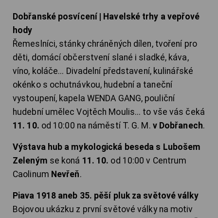
Dobřanské posvícení | Havelské trhy a vepřové
hody
Řemeslníci, stánky chráněných dílen, tvoření pro
děti, domácí občerstvení slané i sladké, káva,
víno, koláče... Divadelní představení, kulinářské
okénko s ochutnávkou, hudební a taneční
vystoupení, kapela WENDA GANG, pouliční
hudební umělec Vojtěch Moulis... to vše vás čeká
11. 10.
od 10:00 na náměstí T. G. M.
v Dobřanech
.
Výstava hub a mykologická beseda s Lubošem
Zeleným
se koná
11. 10.
od 10:00 v Centrum
Caolinum
Nevřeň
.
Piava 1918 aneb 35. pěší pluk za světové války
Bojovou ukázku z první světové války na motiv