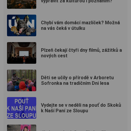
vypravit za kulturou i poznáním?
Chybí vám domácí mazlíček? Možná
na vás čeká v útulku
Plzeň čekají čtyři dny filmů, zážitků a
nových cest
Děti se učily o přírodě v Arboretu
Sofronka na tradičním Dni lesa
Vydejte se v neděli na pouť do Skoků
k Naší Paní ze Sloupu