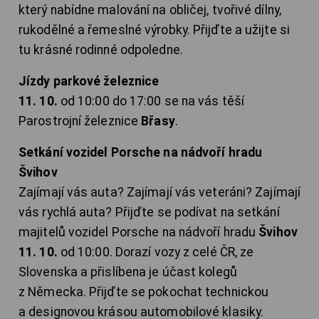
který nabídne malování na obličej, tvořivé dílny,
rukodělné a řemeslné výrobky. Přijďte a užijte si
tu krásné rodinné odpoledne.
Jízdy parkové železnice
11. 10.
od 10:00 do 17:00 se na vás těší
Parostrojní železnice
Břasy
.
Setkání vozidel Porsche na nádvoří hradu
Švihov
Zajímají vás auta? Zajímají vás veteráni? Zajímají
vás rychlá auta? Přijďte se podívat na setkání
majitelů vozidel Porsche na nádvoří hradu
Švihov
11. 10.
od 10:00. Dorazí vozy z celé ČR, ze
Slovenska a přislíbena je účast kolegů
z Německa. Přijďte se pokochat technickou
a designovou krásou automobilové klasiky.