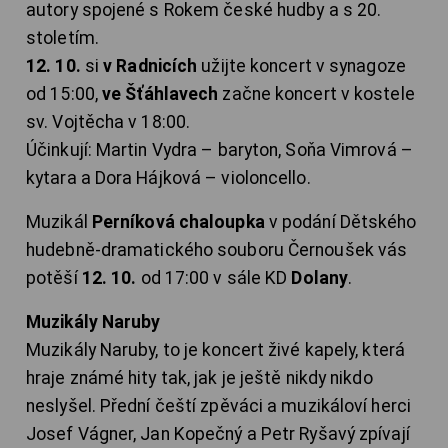
autory spojené s Rokem české hudby a s 20.
stoletím.
12. 10.
si
v Radnicích
užijte koncert v synagoze
od 15:00,
ve Šťáhlavech
začne koncert v kostele
sv. Vojtěcha v 18:00.
Účinkují: Martin Vydra – baryton, Soňa Vimrová –
kytara a Dora Hájková – violoncello.
Muzikál
Perníková chaloupka
v podání Dětského
hudebně-dramatického souboru Černoušek vás
potěší
12. 10.
od 17:00 v sále KD
Dolany
.
Muzikály Naruby
Muzikály Naruby, to je koncert živé kapely, která
hraje známé hity tak, jak je ještě nikdy nikdo
neslyšel. Přední čeští zpěváci a muzikáloví herci
Josef Vágner, Jan Kopečný a Petr Ryšavý zpívají