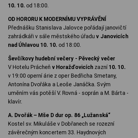
10. 10.
od 18:00.
OD HORORU K MODERNÍMU VYPRÁVĚNÍ
Přednášku Stanislava Jalovce pořádají janovičtí
zahrádkáři v sále městského úřadu
v Janovicích
nad Úhlavou 10. 10.
od 18:00.
Ševčíkovy hudební večery - Pěvecký večer
V Hotelu Prácheň
v Horažďovicích
zazní
10. 10.
v 19:00 operní árie z oper Bedřicha Smetany,
Antonína Dvořáka a Leoše Janáčka. Svým
uměním vás potěší V. Rovná - soprán a M. Bárta -
klavír.
A. Dvořák – Mše D dur op. 86 „Lužanská“
Kostel sv. Mikuláše v Dobřanech se rozezní
závěrečným koncertem 33. Haydnových