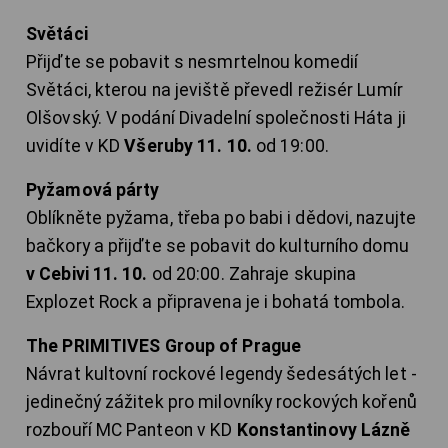
Světáci
Přijďte se pobavit s nesmrtelnou komedií
Světáci, kterou na jeviště převedl režisér Lumír
Olšovský. V podání Divadelní společnosti Háta ji
uvidíte v KD
Všeruby 11. 10.
od 19:00.
Pyžamová párty
Oblíkněte pyžama, třeba po babi i dědovi, nazujte
bačkory a přijďte se pobavit do kulturního domu
v Cebivi 11. 10.
od 20:00. Zahraje skupina
Explozet Rock a připravena je i bohatá tombola.
The PRIMITIVES Group of Prague
Návrat kultovní rockové legendy šedesátých let -
jedinečný zážitek pro milovníky rockových kořenů
rozbouří MC Panteon v KD
Konstantinovy Lázně