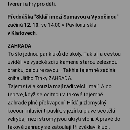
tvoření a hry pro děti.
Přednáška "Skláři mezi Šumavou a Vysočinou"
začíná
12. 10.
ve 14:00 v Pavilonu skla
v Klatovech
.
ZAHRADA
To šlo jednou pár kluků do školy. Tak šli a cestou
uviděli ve vysoké zdi z kamene starou železnou
branku, celou rezavou… Takhle tajemně začíná
kniha Jiřího Trnky ZAHRADA.
Tajemství a kouzla mají rádi velcí i malí. A co
teprve, když se ocitnou v takové tajemné
Zahradě plné překvapení. Hlídá ji zlomyslný
kocour, mluvící trpaslík, v jezírku plave sečtělá
velryba, mezi stromy jsou ukryti sloni. A právě do
takové zahrady se zatoulají tři zvědaví kluci.