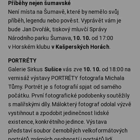
Příběhy nejen šumavské
Není místa na Šumavě, které by nemělo svůj
příběh, legendu nebo pověst. Vyprávět vám je
bude Jan Dvořák, tiskový mluvčí Správy
Národního parku Šumava,
10. 10.
od 17:00
v Horském klubu
v Kašperských Horách
.
PORTRÉTY
Galerie Sirkus
Sušice
vás zve
10. 10.
od 18:00 na
vernisáž výstavy PORTRÉTY fotografa Michala
Tůmy. Portrét je s fotografií spjat od samého
počátku. První fotografické podobenky soutěžily
s malířskými díly. Málokterý fotograf odolal výzvě
vystihnout a zpodobit jedinečnost lidské
existence, konkrétního jedince. Výstava
představí soubor černobílých velkoformátových
portrétů známých osobností i portrétů lidí