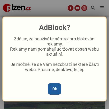
Dny volna v Plzeňském kraji si
AdBlock?
zpříjemněte kulturními a
společenskými událostmi
Zdá se, že používáte nástroj pro blokování
reklamy.
Reklamy nám pomáhají udržovat obsah webu
Aktuality
Kultura
Aktuálně
Z kraje
aktuální.
Je možné, že se Vám nezobrazí některé části
Od
Peggy Kýrová
–
10. 10. 2025
|
07:17
webu. Prosíme, deaktivujte jej.
Ok