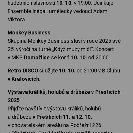
hudebních slavností
10. 10.
v 19:00. Účinkuje
Ensemble Inégal, umělecký vedoucí Adam
Viktora.
Monkey Business
Skupina Monkey Business slaví v roce 2025 své
25. výročí na turné „Když múzy mlčí“. Koncert
v MKS
Domažlice
se koná
10. 10.
od 20:00.
Retro DISCO
si užijte
10. 10.
od 21:00 v B Clubu
v Kralovicích
.
Výstava králíků, holubů a drůbeže v Přešticích
2025
Přijďte navštívit výstavu králíků, holubů
a drůbeže
v Přešticích 11. a 12. 10.
v chovatelském areálu na Pobřežní 226