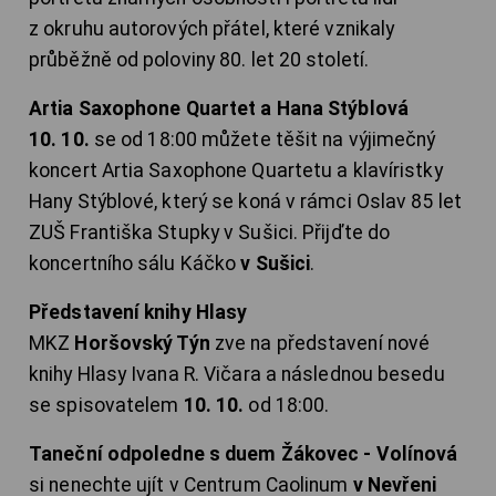
z okruhu autorových přátel, které vznikaly
průběžně od poloviny 80. let 20 století.
Artia Saxophone Quartet a Hana Stýblová
10. 10.
se od 18:00 můžete těšit na výjimečný
koncert Artia Saxophone Quartetu a klavíristky
Hany Stýblové, který se koná v rámci Oslav 85 let
ZUŠ Františka Stupky v Sušici. Přijďte do
koncertního sálu Káčko
v Sušici
.
Představení knihy Hlasy
MKZ
Horšovský Týn
zve na představení nové
knihy Hlasy Ivana R. Vičara a následnou besedu
se spisovatelem
10. 10.
od 18:00.
Taneční odpoledne s duem Žákovec - Volínová
si nenechte ujít v Centrum Caolinum
v Nevřeni