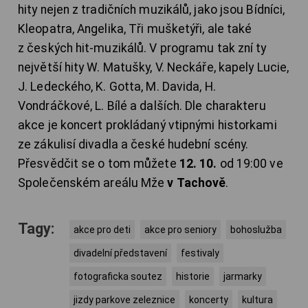
hity nejen z tradičních muzikálů, jako jsou Bídníci,
Kleopatra, Angelika, Tři mušketýři, ale také
z českých hit-muzikálů. V programu tak zní ty
největší hity W. Matušky, V. Neckáře, kapely Lucie,
J. Ledeckého, K. Gotta, M. Davida, H.
Vondráčkové, L. Bílé a dalších. Dle charakteru
akce je koncert prokládaný vtipnými historkami
ze zákulisí divadla a české hudební scény.
Přesvědčit se o tom můžete
12. 10.
od 19:00 ve
Společenském areálu Mže
v Tachově
.
Tagy:
akce pro deti
akce pro seniory
bohoslužba
divadelní představení
festivaly
fotograficka soutez
historie
jarmarky
jizdy parkove zeleznice
koncerty
kultura