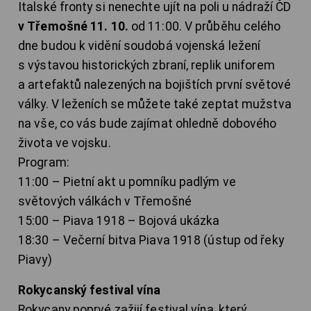
Italské fronty si nenechte ujít na poli u nádraží ČD
v Třemošné 11. 10.
od 11:00. V průběhu celého
dne budou k vidění soudobá vojenská ležení
s výstavou historických zbraní, replik uniforem
a artefaktů nalezených na bojištích první světové
války. V leženích se můžete také zeptat mužstva
na vše, co vás bude zajímat ohledně dobového
života ve vojsku.
Program:
11:00 – Pietní akt u pomníku padlým ve
světových válkách v Třemošné
15:00 – Piava 1918 – Bojová ukázka
18:30 – Večerní bitva Piava 1918 (ústup od řeky
Piavy)
Rokycanský festival vína
Rokycany poprvé zažijí festival vína, který