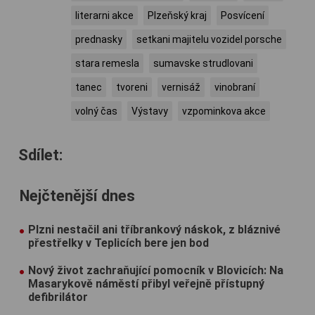
literarni akce
Plzeňský kraj
Posvícení
prednasky
setkani majitelu vozidel porsche
stara remesla
sumavske strudlovani
tanec
tvoreni
vernisáž
vinobraní
volný čas
Výstavy
vzpominkova akce
Sdílet:
Nejčtenější dnes
Plzni nestačil ani tříbrankový náskok, z bláznivé
přestřelky v Teplicích bere jen bod
Nový život zachraňující pomocník v Blovicích: Na
Masarykově náměstí přibyl veřejně přístupný
defibrilátor