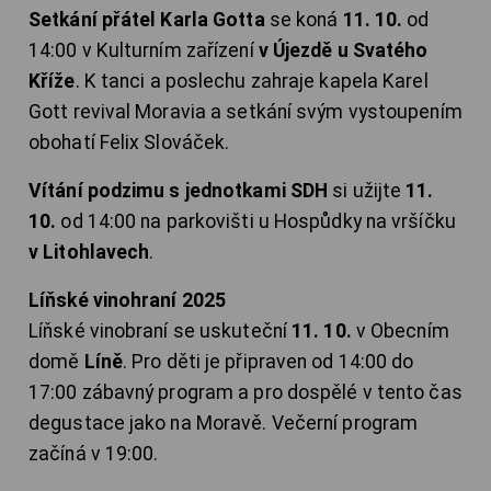
Setkání přátel Karla Gotta
se koná
11. 10.
od
14:00 v Kulturním zařízení
v Újezdě u Svatého
Kříže
. K tanci a poslechu zahraje kapela Karel
Gott revival Moravia a setkání svým vystoupením
obohatí Felix Slováček.
Vítání podzimu s jednotkami SDH
si užijte
11.
10.
od 14:00 na parkovišti u Hospůdky na vršíčku
v Litohlavech
.
Líňské vinohraní 2025
Líňské vinobraní se uskuteční
11. 10.
v Obecním
domě
Líně
. Pro děti je připraven od 14:00 do
17:00 zábavný program a pro dospělé v tento čas
degustace jako na Moravě. Večerní program
začíná v 19:00.