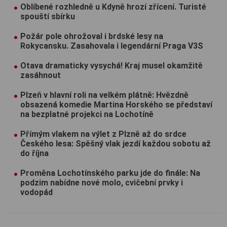
Oblíbené rozhledně u Kdyně hrozí zřícení. Turisté
spouští sbírku
Požár pole ohrožoval i brdské lesy na
Rokycansku. Zasahovala i legendární Praga V3S
Otava dramaticky vysychá! Kraj musel okamžitě
zasáhnout
Plzeň v hlavní roli na velkém plátně: Hvězdně
obsazená komedie Martina Horského se představí
na bezplatné projekci na Lochotíně
Přímým vlakem na výlet z Plzně až do srdce
Českého lesa: Spěšný vlak jezdí každou sobotu až
do října
Proměna Lochotínského parku jde do finále: Na
podzim nabídne nové molo, cvičební prvky i
vodopád