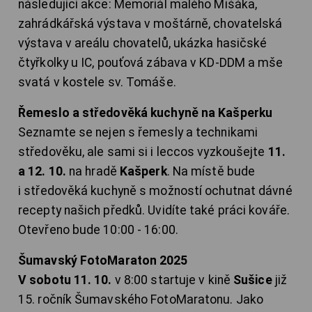
následující akce: Memoriál malého Mišáka,
zahrádkářská výstava v moštárně, chovatelská
výstava v areálu chovatelů, ukázka hasičské
čtyřkolky u IC, pouťová zábava v KD-DDM a mše
svatá v kostele sv. Tomáše.
Řemeslo a středověká kuchyně na Kašperku
Seznamte se nejen s řemesly a technikami
středověku, ale sami si i leccos vyzkoušejte
11.
a 12. 10.
na hradě
Kašperk
. Na místě bude
i středověká kuchyně s možností ochutnat dávné
recepty našich předků. Uvidíte také práci kováře.
Otevřeno bude 10:00 - 16:00.
Šumavský FotoMaraton 2025
V sobotu 11. 10.
v 8:00 startuje v kině
Sušice
již
15. ročník Šumavského FotoMaratonu. Jako