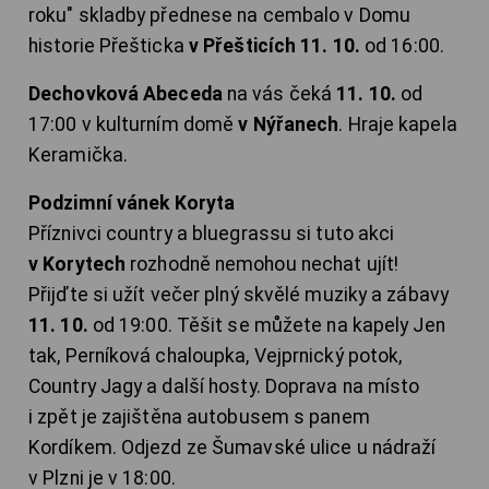
roku" skladby přednese na cembalo v Domu
historie Přešticka
v Přešticích 11. 10.
od 16:00.
Dechovková Abeceda
na vás čeká
11. 10.
od
17:00 v kulturním domě
v Nýřanech
. Hraje kapela
Keramička.
Podzimní vánek Koryta
Příznivci country a bluegrassu si tuto akci
v Korytech
rozhodně nemohou nechat ujít!
Přijďte si užít večer plný skvělé muziky a zábavy
11. 10.
od 19:00. Těšit se můžete na kapely Jen
tak, Perníková chaloupka, Vejprnický potok,
Country Jagy a další hosty. Doprava na místo
i zpět je zajištěna autobusem s panem
Kordíkem. Odjezd ze Šumavské ulice u nádraží
v Plzni je v 18:00.