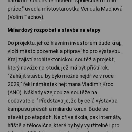
nárokům současné moderní společnosti i trhu
práce," uvedla místostarostka Vendula Machová
(Volím Tachov).
Miliardový rozpočet a stavba na etapy
Do projektu, jehož hlavním investorem bude kraj,
vloží město pozemek a připraví ho pro výstavbu.
Kraj zajistí architektonickou soutěž a projekt,
který naváže na studii, jež má být příští rok.
"Zahájit stavbu by bylo možné nejdříve v roce
2029," řekl náměstek hejtmana Vladimír Kroc
(ANO). Náklady vzejdou ze soutěže na
dodavatele. "Představa je, že by celá výstavba
kampusu přesáhla miliardu korun. Bude se
stavět po etapách. Nejdříve škola, pak internáty,
hřiště a tělocvična, které by byly využitelné i pro