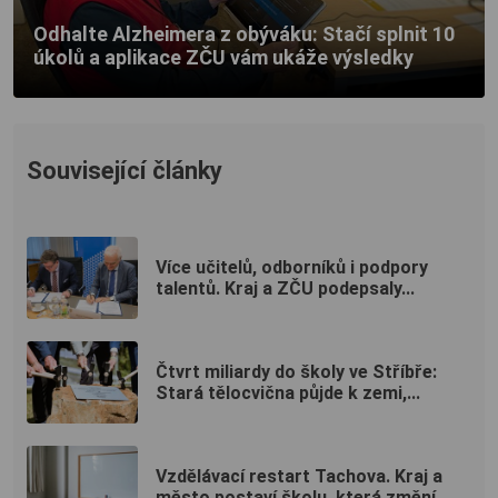
Odhalte Alzheimera z obýváku: Stačí splnit 10
úkolů a aplikace ZČU vám ukáže výsledky
Související články
Více učitelů, odborníků i podpory
talentů. Kraj a ZČU podepsaly...
Čtvrt miliardy do školy ve Stříbře:
Stará tělocvična půjde k zemi,...
Vzdělávací restart Tachova. Kraj a
město postaví školu, která změní...