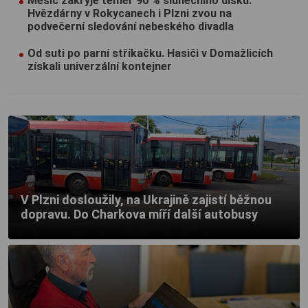
Měsíc zakryje téměř 90 % slunečního disku.
Hvězdárny v Rokycanech i Plzni zvou na
podvečerní sledování nebeského divadla
Od suti po parní stříkačku. Hasiči v Domažlicích
získali univerzální kontejner
V Plzni dosloužily, na Ukrajině zajistí běžnou
dopravu. Do Charkova míří další autobusy