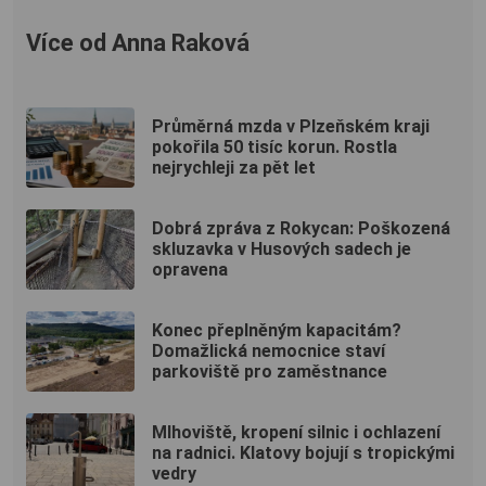
Více od Anna Raková
Průměrná mzda v Plzeňském kraji
pokořila 50 tisíc korun. Rostla
nejrychleji za pět let
Dobrá zpráva z Rokycan: Poškozená
skluzavka v Husových sadech je
opravena
Konec přeplněným kapacitám?
Domažlická nemocnice staví
parkoviště pro zaměstnance
Mlhoviště, kropení silnic i ochlazení
na radnici. Klatovy bojují s tropickými
vedry