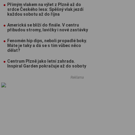
Přímým vlakem na výlet z Plzně až do
srdce Českého lesa: Spěšný vlak jezdí
každou sobotu až do října
Americká se blíží do finále. V centru
přibudou stromy, lavičky i nové zastávky
Fenomén hip dips, neboli propadlé boky.
Máte je taky a dá se s tím vůbec něco
dělat?
Centrum Plzně jako letní zahrada.
Inspiral Garden pokračuje až do soboty
Reklama