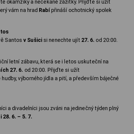
até okamžiky a nečekané zážitky. Přijďte si užít
který vám na hrad
Rabí
přináší ochotnický spolek
ntos
vě Santos
v Sušici
si nenechte ujít
27. 6.
od 20:00.
ční letní zábavu, která se i letos uskuteční na
ích 27. 6.
od 20:00. Přijďte si užít
hudby, výborného jídla a pití, a především báječné
íci a divadelníci jsou zváni na jedinečný týden plný
i 28. 6. – 5. 7.