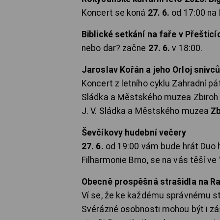
Koncert se koná
27. 6.
od 17:00 na
Biblické setkání na faře v Přešticí
nebo dar? začne
27. 6.
v 18:00.
Jaroslav Kořán a jeho Orloj snivc
Koncert z letního cyklu Zahradní pá
Sládka a Městského muzea Zbiroh s
J. V. Sládka a Městského muzea
Zb
Ševčíkovy hudební večery
27. 6.
od 19:00 vám bude hrát Duo h
Filharmonie Brno, se na vás těší 
Obecně prospěšná strašidla na Ra
Ví se, že ke každému správnému s
Svérázné osobnosti mohou být i zá