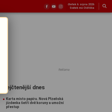
čtvrtek 6. srpna 2026
Svátek má Oldřiška
Reklama
Nejčtenější dnes
Karta místo papíru. Nová Plzeňská
jízdenka šetří dvě koruny a umožní
přestup