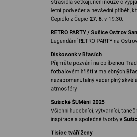
strašidla setkají, není nouze o vypj
letní podvečer a nevšední příběh, 
Čepidlo z Čepic
27. 6.
v 19:30.
RETRO PARTY / Sušice Ostrov Sa
Legendární RETRO PARTY na Ostro
Diskosonk v Břasích
Přijměte pozvání na oblíbenou Tradi
fotbalovém hřišti
v
malebných
Břas
nezapomenutelný večer plný skvělé 
atmosféry.
Sušické ŠUMění 2025
Všichni hudebníci, výtvarníci, tanečn
inspirace a společné tvorby
v Sušic
Tisíce tváří ženy