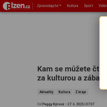
Zpravodajství
Kultura
Sport
Vide
Kam se můžete čtvrt
za kulturou a zábav
Aktuality
Kultura
Z kraje
Od
Peggy Kýrová
–
27. 6. 2025
|
07:07