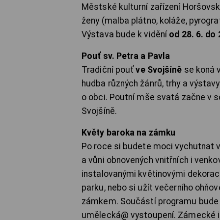
Městské kulturní zařízení Horšovsk
ženy (malba plátno, koláže, pyrogr
Výstava bude k vidění
od 28. 6. do 
Pouť sv. Petra a Pavla
Tradiční pouť
ve Svojšíně
se koná 
hudba různých žánrů, trhy a výstavy
o obci. Poutní mše svatá začne v so
Svojšíně.
Květy baroka na zámku
Po roce si budete moci vychutnat 
a vůni obnovených vnitřních i ven
instalovanými květinovými dekora
parku, nebo si užít večerního ohňo
zámkem. Součástí programu bude t
umělecká@ vystoupení. Zámecké int