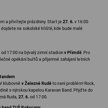
m a přivítejte prázdniny. Start je
27. 6.
v 16:00
 dojdete na sokolské hřiště, kde bude malé
.
od 17:00 na bývalý zimní stadion
v Přimdě
. Pro
lečné opékání buřtů a příjemné zahájení letních
n Bandem
 V klubovně
v Železné Rudě
to není problém! Rock,
dině s nýrskou kapelou Karavan Band. Přijďte do
ezná Ruda,
27. 6.
od 17:00.
ig band ZUŠ Rokycany