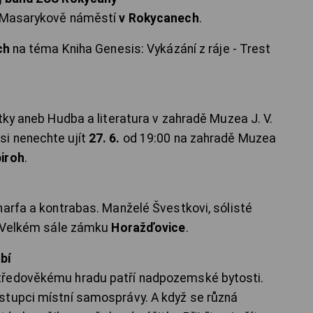
 Masarykově náměstí
v Rokycanech
.
ch
na téma Kniha Genesis: Vykázání z ráje - Trest
ů
tky aneb Hudba a literatura v zahradě Muzea J. V.
i nenechte ujít
27. 6.
od 19:00 na zahradě Muzea
iroh
.
arfa a kontrabas. Manželé Švestkovi, sólisté
ve Velkém sále zámku
Horažďovice
.
bí
tředověkému hradu patří nadpozemské bytosti.
stupci místní samosprávy. A když se různá