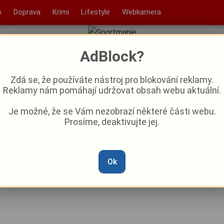
o
Doprava
Krimi
Lifestyle
Webkamera
AdBlock?
Zdá se, že používáte nástroj pro blokování reklamy.
Reklamy nám pomáhají udržovat obsah webu aktuální.
Je možné, že se Vám nezobrazí některé části webu.
Prosíme, deaktivujte jej.
ý červnový víkend vypravit
ou?
Ok