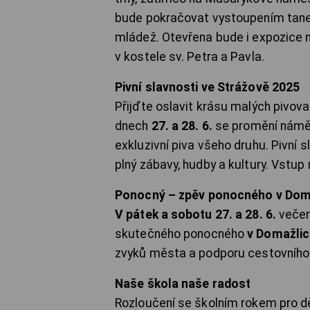
bude pokračovat vystoupením tane
mládež. Otevřena bude i expozice 
v kostele sv. Petra a Pavla.
Pivní slavnosti ve Strážově 2025
Přijďte oslavit krásu malých pivova
dnech
27. a 28. 6.
se promění nám
exkluzivní piva všeho druhu. Pivní
plný zábavy, hudby a kultury. Vstup
Ponocný – zpěv ponocného v Dom
V pátek a sobotu 27. a 28. 6.
večer
skutečného ponocného
v Domažlic
zvyků města a podporu cestovního 
Naše škola naše radost
Rozloučení se školním rokem pro dě