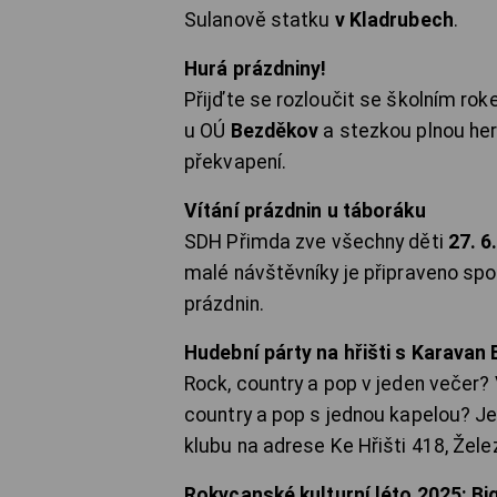
Sulanově statku
v Kladrubech
.
Hurá prázdniny!
Přijďte se rozloučit se školním roke
u OÚ
Bezděkov
a stezkou plnou her
překvapení.
Vítání prázdnin u táboráku
SDH Přimda zve všechny děti
27. 6
malé návštěvníky je připraveno spo
prázdnin.
Hudební párty na hřišti s Karava
Rock, country a pop v jeden večer?
country a pop s jednou kapelou? Je
klubu na adrese Ke Hřišti 418, Žel
Rokycanské kulturní léto 2025: B