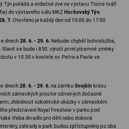
ý Týn pořádá a srdečně zve na výstavu Tisíce tváří
afie) do výstavního sálu MKZ
Horšovský Týn
.
28. 7.
Otevřeno je každý den od 10:00 do 17:00.
ve dnech
28. 6. - 29. 6.
Nebude chybět bohoslužba,
. Slavit se bude i 850. výročí první písemné zmínky
botu v 10:30 v kostele sv. Petra a Pavla ve
ve dnech
28. 6. - 29. 6.
na zámku
Svojšín
krásu
kovních zámeckých prostor oživených dočasně
cemi, zhlédnout sokolnické ukázky v zámeckém
vého představení Royal Fireshow v parku pod
aké třeba divadlo pro děti nebo dobová
eriéry, zahrady a park budou zpřístupněny po oba