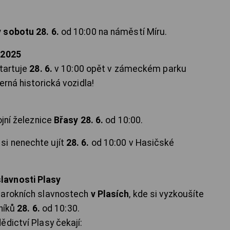
v sobotu 28. 6.
od 10:00 na náměstí Míru.
 2025
startuje
28. 6.
v 10:00 opět v zámeckém parku
erná historická vozidla!
ojní železnice
Břasy 28. 6.
od 10:00.
si nenechte ujít
28. 6.
od 10:00 v Hasičské
lavnosti Plasy
Barokních slavnostech
v Plasích
, kde si vyzkoušíte
tníků
28. 6.
od 10:30.
dictví Plasy čekají: