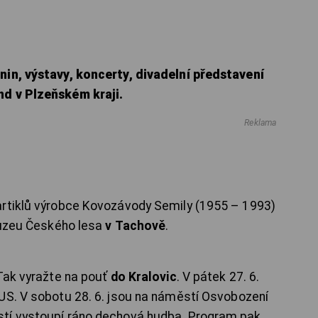
nin, výstavy, koncerty, divadelní představení
nd v Plzeňském kraji.
Reklama
artiklů výrobce Kovozávody Semily (1955 – 1993)
uzeu Českého lesa
v Tachově
.
Tak vyražte na pouť
do Kralovic
. V pátek 27. 6.
US. V sobotu 28. 6. jsou na náměstí Osvobození
stí vystoupí ráno dechová hudba. Program pak