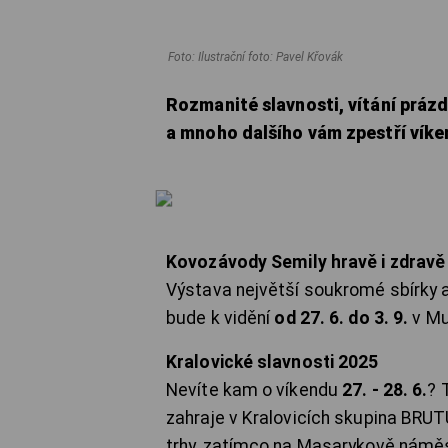
Foto: Ilustrační foto: Pavel Křovák
Rozmanité slavnosti, vítání prázd
a mnoho dalšího vám zpestří víke
Kovozávody Semily hravě i zdravě
Výstava největší soukromé sbírky 
bude k vidění
od 27. 6. do 3. 9.
v M
Kralovické slavnosti 2025
Nevíte kam o víkendu
27. - 28. 6.
? 
zahraje v Kralovicích skupina BRUT
trhy, zatímco na Masarykově námě