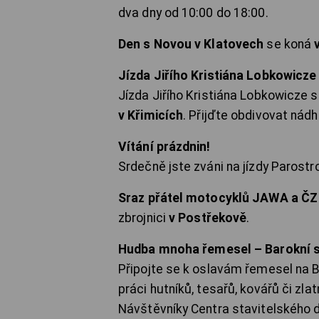
dva dny od 10:00 do 18:00.
Den s Novou v Klatovech
se koná
Jízda Jiřího Kristiána Lobkowicze
Jízda Jiřího Kristiána Lobkowicze 
v Křimicích
. Přijďte obdivovat nádh
Vítání prázdnin!
Srdečně jste zváni na jízdy Parostr
Sraz přátel motocyklů JAWA a ČZ
zbrojnici
v Postřekově
.
Hudba mnoha řemesel – Barokní s
Připojte se k oslavám řemesel na 
práci hutníků, tesařů, kovářů či zla
Návštěvníky Centra stavitelského dě