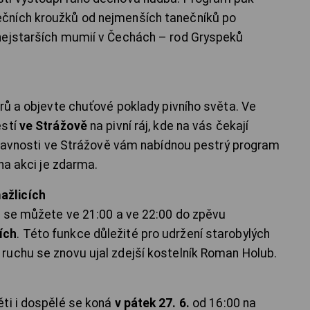
čních kroužků od nejmenších tanečníků po
nejstarších mumií v Čechách – rod Gryspeků
rů a objevte chuťové poklady pivního světa. Ve
ěstí
ve Strážově
na pivní ráj, kde na vás čekají
 slavnosti ve Strážově vám nabídnou pestrý program
 na akci je zdarma.
ažlicích
 se můžete ve 21:00 a ve 22:00 do zpěvu
ích
. Této funkce důležité pro udržení starobylých
ruchu se znovu ujal zdejší kostelník Roman Holub.
ti i dospělé se koná
v pátek 27. 6.
od 16:00 na