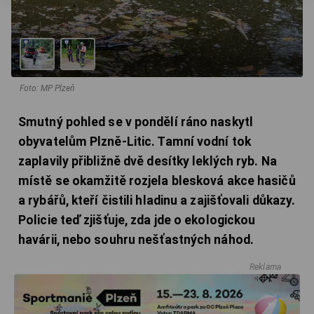
Foto: MP Plzeň
Smutný pohled se v pondělí ráno naskytl
obyvatelům Plzně-Litic. Tamní vodní tok
zaplavily přibližně dvě desítky leklých ryb. Na
místě se okamžitě rozjela blesková akce hasičů
a rybářů, kteří čistili hladinu a zajišťovali důkazy.
Policie teď zjišťuje, zda jde o ekologickou
havárii, nebo souhru nešťastných náhod.
Reklama