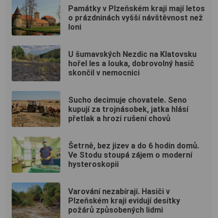
Památky v Plzeňském kraji mají letos
o prázdninách vyšší návštěvnost než
loni
U šumavských Nezdic na Klatovsku
hořel les a louka, dobrovolný hasič
skončil v nemocnici
Sucho decimuje chovatele. Seno
kupují za trojnásobek, jatka hlásí
přetlak a hrozí rušení chovů
Šetrně, bez jizev a do 6 hodin domů.
Ve Stodu stoupá zájem o moderní
hysteroskopii
Varování nezabírají. Hasiči v
Plzeňském kraji evidují desítky
požárů způsobených lidmi