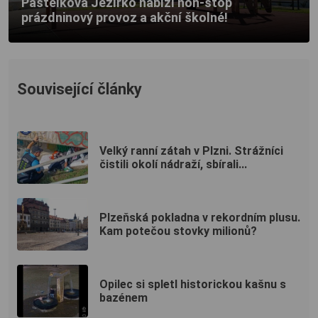
Pastelková Jezírko nabízí non-stop
prázdninový provoz a akční školné!
Související články
Velký ranní zátah v Plzni. Strážníci
čistili okolí nádraží, sbírali...
Plzeňská pokladna v rekordním plusu.
Kam potečou stovky milionů?
Opilec si spletl historickou kašnu s
bazénem