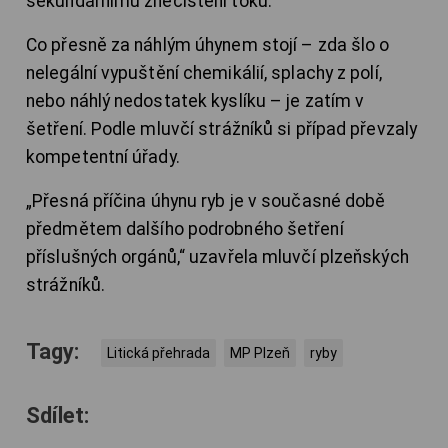
sekundárnímu znečištění toku.
Co přesně za náhlým úhynem stojí – zda šlo o
nelegální vypuštění chemikálií, splachy z polí,
nebo náhlý nedostatek kyslíku – je zatím v
šetření. Podle mluvčí strážníků si případ převzaly
kompetentní úřady.
„Přesná příčina úhynu ryb je v současné době
předmětem dalšího podrobného šetření
příslušných orgánů,“ uzavřela mluvčí plzeňských
strážníků.
Tagy:
Litická přehrada
MP Plzeň
ryby
Sdílet: