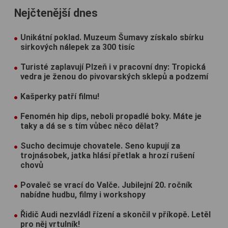
Nejčtenější dnes
Unikátní poklad. Muzeum Šumavy získalo sbírku
sirkových nálepek za 300 tisíc
Turisté zaplavují Plzeň i v pracovní dny: Tropická
vedra je ženou do pivovarských sklepů a podzemí
Kašperky patří filmu!
Fenomén hip dips, neboli propadlé boky. Máte je
taky a dá se s tím vůbec něco dělat?
Sucho decimuje chovatele. Seno kupují za
trojnásobek, jatka hlásí přetlak a hrozí rušení
chovů
Povaleč se vrací do Valče. Jubilejní 20. ročník
nabídne hudbu, filmy i workshopy
Řidič Audi nezvládl řízení a skončil v příkopě. Letěl
pro něj vrtulník!