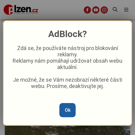
Ekologický poplach v Plzni. V
AdBlock?
Liticích masivně uhynuly ryby,
Zdá se, že používáte nástroj pro blokování
reklamy.
Aktuality
Krimi
Aktuálně
Reklamy nám pomáhají udržovat obsah webu
aktuální.
Od
Marie Osvaldová
–
23. 6.
|
10:06
Je možné, že se Vám nezobrazí některé části
webu. Prosíme, deaktivujte jej.
Ok