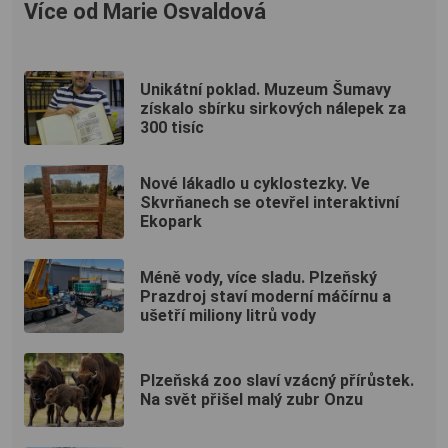
Více od Marie Osvaldová
Unikátní poklad. Muzeum Šumavy
získalo sbírku sirkových nálepek za
300 tisíc
Nové lákadlo u cyklostezky. Ve
Skvrňanech se otevřel interaktivní
Ekopark
Méně vody, více sladu. Plzeňský
Prazdroj staví moderní máčírnu a
ušetří miliony litrů vody
Plzeňská zoo slaví vzácný přírůstek.
Na svět přišel malý zubr Onzu