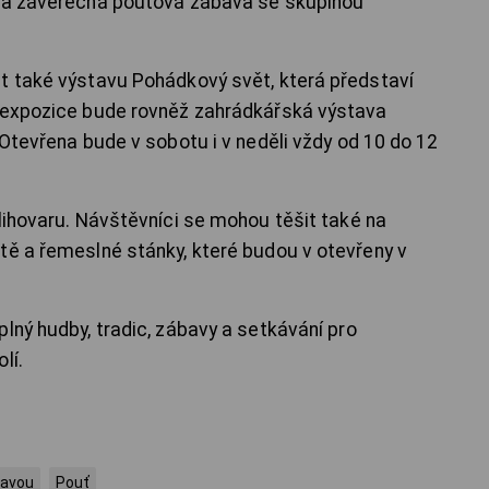
a a závěrečná pouťová zábava se skupinou
t také výstavu Pohádkový svět, která představí
í expozice bude rovněž zahrádkářská výstava
 Otevřena bude v sobotu i v neděli vždy od 10 do 12
lihovaru. Návštěvníci se mohou těšit také na
tě a řemeslné stánky, které budou v otevřeny v
lný hudby, tradic, zábavy a setkávání pro
lí.
lavou
Pouť