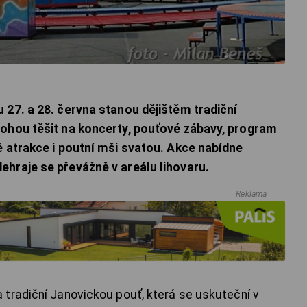
 27. a 28. června stanou dějištěm tradiční
mohou těšit na koncerty, pouťové zábavy, program
é atrakce i poutní mši svatou. Akce nabídne
hraje se převážně v areálu lihovaru.
Reklama
tradiční Janovickou pouť, která se uskuteční v