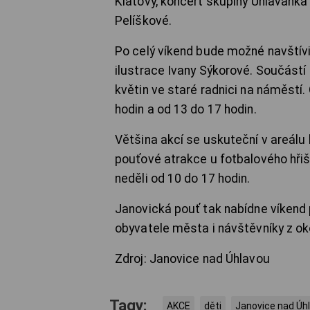
Klatovy, koncert skupiny Úhlavank
Pelíškové.
Po celý víkend bude možné navštívi
ilustrace Ivany Sýkorové. Součást
květin ve staré radnici na náměstí.
hodin a od 13 do 17 hodin.
Většina akcí se uskuteční v areálu 
pouťové atrakce u fotbalového hřiš
neděli od 10 do 17 hodin.
Janovická pouť tak nabídne víkend p
obyvatele města i návštěvníky z oko
Zdroj: Janovice nad Úhlavou
Tagy:
AKCE
děti
Janovice nad Úh