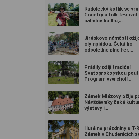
Rudolecký kotlík se vra
Country a folk festival
nabídne hudbu,...
Jiráskovo náměstí ožij
olympiádou. Čeká ho
odpoledne plné her,...
Prášily ožijí tradiční
Svatoprokopskou poutí
Program vyvrcholí...
Zámek Mlázovy ožije po
Návštěvníky čeká kultu
výstavy i...
Hurá na prázdniny s T-
Zámek v Chudenicích zv