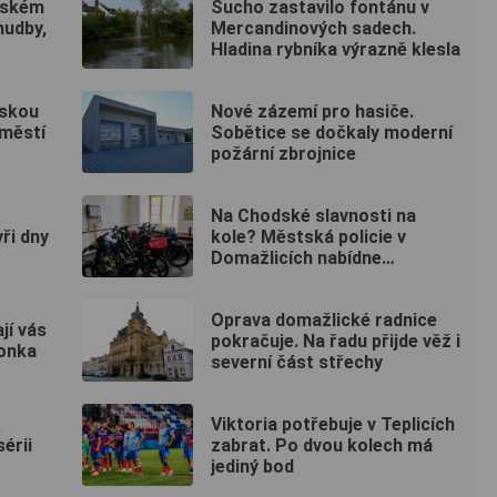
vském
Sucho zastavilo fontánu v
hudby,
Mercandinových sadech.
Hladina rybníka výrazně klesla
pskou
Nové zázemí pro hasiče.
áměstí
Sobětice se dočkaly moderní
požární zbrojnice
Na Chodské slavnosti na
ři dny
kole? Městská policie v
Domažlicích nabídne
bezplatnou úschovnu
Oprava domažlické radnice
jí vás
pokračuje. Na řadu přijde věž i
gonka
severní část střechy
.
Viktoria potřebuje v Teplicích
érii
zabrat. Po dvou kolech má
jediný bod