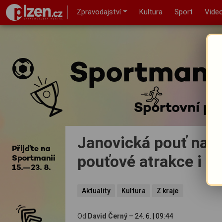
Zpravodajství
Kultura
Sport
Vide
Janovická pouť nabí
pouťové atrakce i m
Aktuality
Kultura
Z kraje
Od
David Černý
–
24. 6.
|
09:44