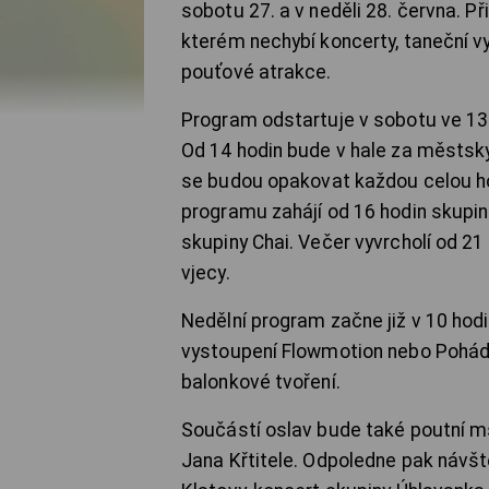
sobotu 27. a v neděli 28. června. Př
kterém nechybí koncerty, taneční vy
pouťové atrakce.
Program odstartuje v sobotu ve 13 
Od 14 hodin bude v hale za městský
se budou opakovat každou celou ho
programu zahájí od 16 hodin skupin
skupiny Chai. Večer vyvrcholí od 
vjecy.
Nedělní program začne již v 10 hodin
vystoupení Flowmotion nebo Pohád
balonkové tvoření.
Součástí oslav bude také poutní mš
Jana Křtitele. Odpoledne pak návš