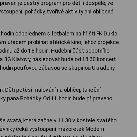
ipraven je pestrý program pro děti i dospělé, ve
stoupení, pohádky, tvořivé aktivity ani oblíbené
hodin odpolednem s fotbalem na hřišti FK Dukla.
m úřadem probíhat sférické kino, jehož projekce
dinu až do 18 hodin. Hudební část sobotního
a 3G Klatovy, následovat bude od 18.30 koncert
21 hodin pouťovou zábavou se skupinou Ukradený
. Děti potěší malování na obličej, taneční
ky pana Pohádky. Od 11 hodin bude připraveno
e svatá, která začne v 11.30 v kostele svatého
těvníky čeká vystoupení mažoretek Modern