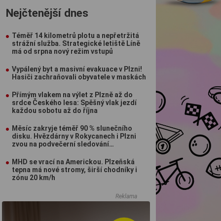
Nejčtenější dnes
Téměř 14 kilometrů plotu a nepřetržitá
strážní služba. Strategické letiště Líně
má od srpna nový režim vstupů
Vypálený byt a masivní evakuace v Plzni!
Hasiči zachraňovali obyvatele v maskách
Přímým vlakem na výlet z Plzně až do
srdce Českého lesa: Spěšný vlak jezdí
každou sobotu až do října
Měsíc zakryje téměř 90 % slunečního
disku. Hvězdárny v Rokycanech i Plzni
zvou na podvečerní sledování
nebeského divadla
MHD se vrací na Americkou. Plzeňská
tepna má nové stromy, širší chodníky i
zónu 20 km/h
Reklama