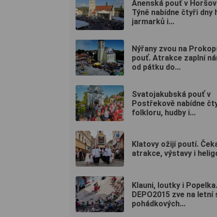
Anenská pouť v Horšo
Týně nabídne čtyři dny 
jarmarků i...
Nýřany zvou na Proko
pouť. Atrakce zaplní n
od pátku do...
Svatojakubská pouť v
Postřekově nabídne čty
folkloru, hudby i...
Klatovy ožijí poutí. Čeka
atrakce, výstavy i heli
Klauni, loutky i Popelka
DEPO2015 zve na letní s
pohádkových...