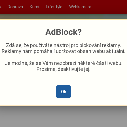
o
Doprava
Krimi
Lifestyle
Webkamera
AdBlock?
Zdá se, že používáte nástroj pro blokování reklamy.
Reklamy nám pomáhají udržovat obsah webu aktuální.
Je možné, že se Vám nezobrazí některé části webu.
Prosíme, deaktivujte jej.
dne koncerty, pohádky,
ši svatou
Ok