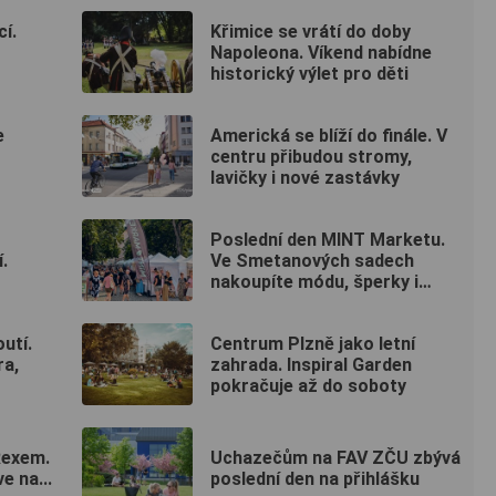
cí.
Křimice se vrátí do doby
Napoleona. Víkend nabídne
historický výlet pro děti
e
Americká se blíží do finále. V
centru přibudou stromy,
lavičky i nové zastávky
Poslední den MINT Marketu.
.
Ve Smetanových sadech
nakoupíte módu, šperky i
keramiku
utí.
Centrum Plzně jako letní
ra,
zahrada. Inspiral Garden
pokračuje až do soboty
Rexem.
Uchazečům na FAV ZČU zbývá
e na...
poslední den na přihlášku