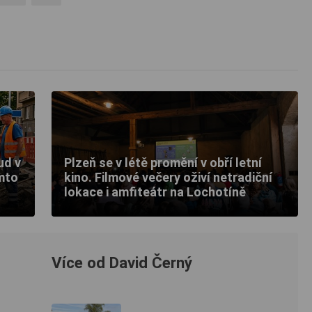
ud v
Plzeň se v létě promění v obří letní
ěmto
kino. Filmové večery oživí netradiční
lokace i amfiteátr na Lochotíně
Více od David Černý