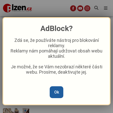
děti
AdBlock?
Zdá se, že používáte nástroj pro blokování
Dobrá zpráva z Rokycan: Poškozená
reklamy.
skluzavka v Husových sadech je
Reklamy nám pomáhají udržovat obsah webu
opravena
aktuální.
Je možné, že se Vám nezobrazí některé části
Anenská pouť v Horšovském Týně
webu. Prosíme, deaktivujte jej.
nabídne čtyři dny hudby, jarmarků i
atrakcí
Piloti dětem: Karel Průša chce
Ok
inspirovat firmy k rozdávání dětských
úsměvů