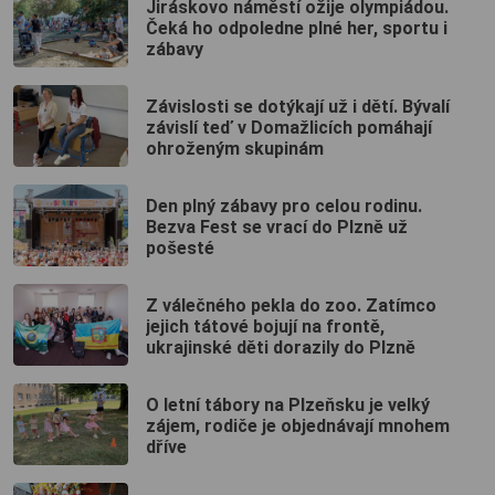
Jiráskovo náměstí ožije olympiádou.
Čeká ho odpoledne plné her, sportu i
zábavy
Závislosti se dotýkají už i dětí. Bývalí
závislí teď v Domažlicích pomáhají
ohroženým skupinám
Den plný zábavy pro celou rodinu.
Bezva Fest se vrací do Plzně už
pošesté
Z válečného pekla do zoo. Zatímco
jejich tátové bojují na frontě,
ukrajinské děti dorazily do Plzně
O letní tábory na Plzeňsku je velký
zájem, rodiče je objednávají mnohem
dříve