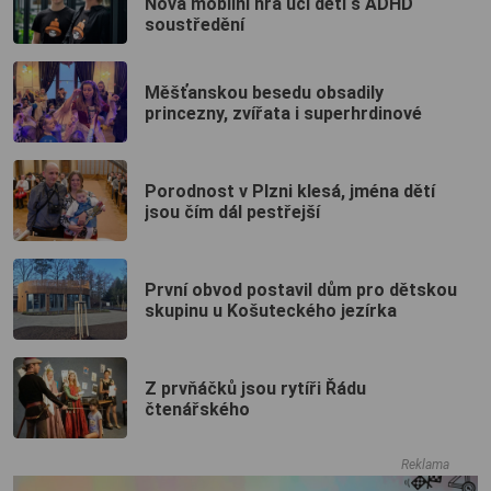
Nová mobilní hra učí děti s ADHD
soustředění
Měšťanskou besedu obsadily
princezny, zvířata i superhrdinové
Porodnost v Plzni klesá, jména dětí
jsou čím dál pestřejší
První obvod postavil dům pro dětskou
skupinu u Košuteckého jezírka
Z prvňáčků jsou rytíři Řádu
čtenářského
Reklama