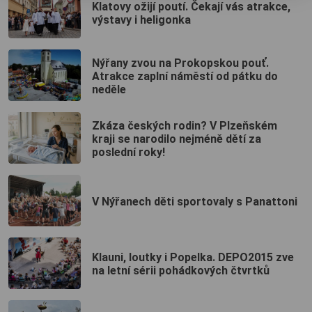
Klatovy ožijí poutí. Čekají vás atrakce,
výstavy i heligonka
Nýřany zvou na Prokopskou pouť.
Atrakce zaplní náměstí od pátku do
neděle
Zkáza českých rodin? V Plzeňském
kraji se narodilo nejméně dětí za
poslední roky!
V Nýřanech děti sportovaly s Panattoni
Klauni, loutky i Popelka. DEPO2015 zve
na letní sérii pohádkových čtvrtků