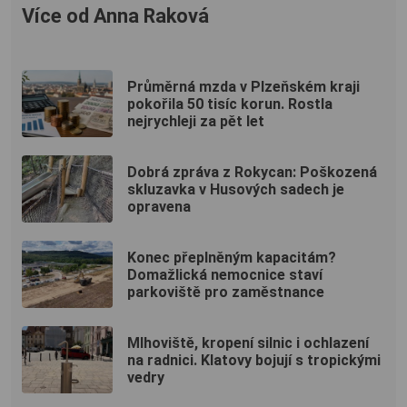
Více od Anna Raková
Průměrná mzda v Plzeňském kraji
pokořila 50 tisíc korun. Rostla
nejrychleji za pět let
Dobrá zpráva z Rokycan: Poškozená
skluzavka v Husových sadech je
opravena
Konec přeplněným kapacitám?
Domažlická nemocnice staví
parkoviště pro zaměstnance
Mlhoviště, kropení silnic i ochlazení
na radnici. Klatovy bojují s tropickými
vedry