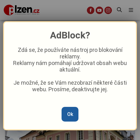
Domažlice vylepší městské bydlení:
AdBlock?
Rohový dům u náměstí čeká
přestavba bytů
Zdá se, že používáte nástroj pro blokování
reklamy.
Reklamy nám pomáhají udržovat obsah webu
Aktuality
Z kraje
aktuální.
Je možné, že se Vám nezobrazí některé části
Od
Anna Raková
–
20. 5.
|
17:42
webu. Prosíme, deaktivujte jej.
Ok