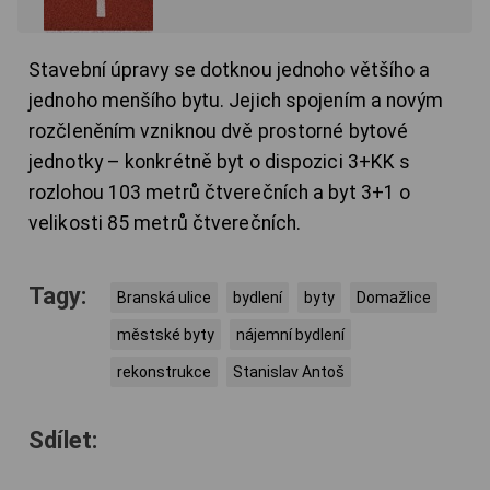
Stavební úpravy se dotknou jednoho většího a
jednoho menšího bytu. Jejich spojením a novým
rozčleněním vzniknou dvě prostorné bytové
jednotky – konkrétně byt o dispozici 3+KK s
rozlohou 103 metrů čtverečních a byt 3+1 o
velikosti 85 metrů čtverečních.
Tagy:
Branská ulice
bydlení
byty
Domažlice
městské byty
nájemní bydlení
rekonstrukce
Stanislav Antoš
Sdílet: