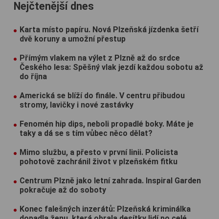
Nejčtenější dnes
Karta místo papíru. Nová Plzeňská jízdenka šetří
dvě koruny a umožní přestup
Přímým vlakem na výlet z Plzně až do srdce
Českého lesa: Spěšný vlak jezdí každou sobotu až
do října
Americká se blíží do finále. V centru přibudou
stromy, lavičky i nové zastávky
Fenomén hip dips, neboli propadlé boky. Máte je
taky a dá se s tím vůbec něco dělat?
Mimo službu, a přesto v první linii. Policista
pohotově zachránil život v plzeňském fitku
Centrum Plzně jako letní zahrada. Inspiral Garden
pokračuje až do soboty
Konec falešných inzerátů: Plzeňská kriminálka
dopadla ženu, která obrala desítky lidí po celé