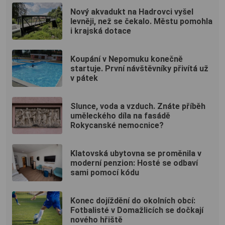
Nový akvadukt na Hadrovci vyšel
levněji, než se čekalo. Městu pomohla
i krajská dotace
Koupání v Nepomuku konečně
startuje. První návštěvníky přivítá už
v pátek
Slunce, voda a vzduch. Znáte příběh
uměleckého díla na fasádě
Rokycanské nemocnice?
Klatovská ubytovna se proměnila v
moderní penzion: Hosté se odbaví
sami pomocí kódu
Konec dojíždění do okolních obcí:
Fotbalisté v Domažlicích se dočkají
nového hřiště