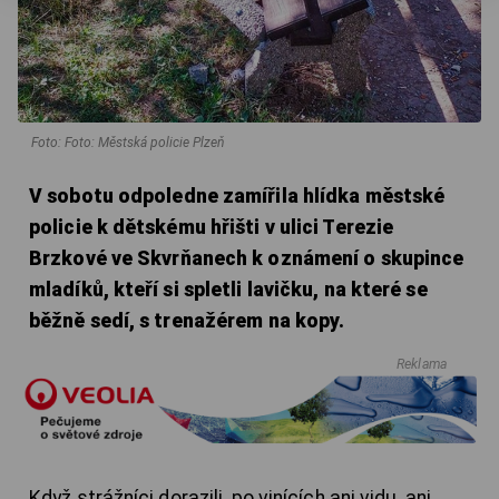
Foto: Foto: Městská policie Plzeň
V sobotu odpoledne zamířila hlídka městské
policie k dětskému hřišti v ulici Terezie
Brzkové ve Skvrňanech k oznámení o skupince
mladíků, kteří si spletli lavičku, na které se
běžně sedí, s trenažérem na kopy.
Reklama
Když strážníci dorazili, po vinících ani vidu, ani