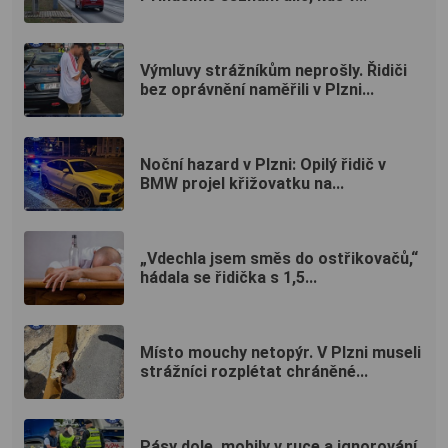
Výmluvy strážníkům neprošly. Řidiči
bez oprávnění naměřili v Plzni...
Noční hazard v Plzni: Opilý řidič v
BMW projel křižovatku na...
„Vdechla jsem směs do ostřikovačů,“
hádala se řidička s 1,5...
Místo mouchy netopýr. V Plzni museli
strážníci rozplétat chráněné...
Pásy dole, mobily v ruce a ignorování