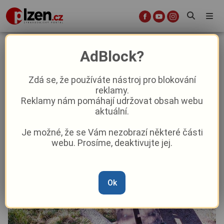
Dětské hřiště si spletli s boxovacím
AdBlock?
ringem!
Zdá se, že používáte nástroj pro blokování
reklamy.
Aktuality
Z Plzně
Reklamy nám pomáhají udržovat obsah webu
aktuální.
Od
Peggy Kýrová
–
2. 7. 2025
|
12:04
Je možné, že se Vám nezobrazí některé části
webu. Prosíme, deaktivujte jej.
Ok