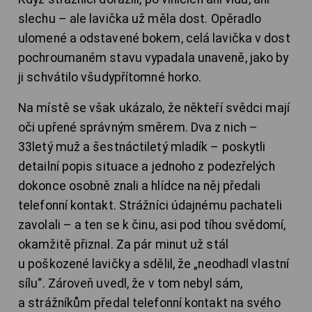
slechu – ale lavička už měla dost. Opěradlo
ulomené a odstavené bokem, celá lavička v dost
pochroumaném stavu vypadala unaveně, jako by
ji schvátilo všudypřítomné horko.
Na místě se však ukázalo, že někteří svědci mají
oči upřené správným směrem. Dva z nich –
33letý muž a šestnáctiletý mladík – poskytli
detailní popis situace a jednoho z podezřelých
dokonce osobně znali a hlídce na něj předali
telefonní kontakt. Strážníci údajnému pachateli
zavolali – a ten se k činu, asi pod tíhou svědomí,
okamžitě přiznal. Za pár minut už stál
u poškozené lavičky a sdělil, že „neodhadl vlastní
sílu“. Zároveň uvedl, že v tom nebyl sám,
a strážníkům předal telefonní kontakt na svého