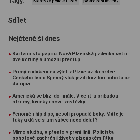
Tagy:
Městská policie Plzeň
poskozeni lavicky
Sdílet:
Nejčtenější dnes
Karta místo papíru. Nová Plzeňská jízdenka šetří
dvě koruny a umožní přestup
Přímým vlakem na výlet z Plzně až do srdce
Českého lesa: Spěšný vlak jezdí každou sobotu až
do října
Americká se blíží do finále. V centru přibudou
stromy, lavičky i nové zastávky
Fenomén hip dips, neboli propadlé boky. Máte je
taky a dá se s tím vůbec něco dělat?
Mimo službu, a přesto v první linii. Policista
pohotově zachránil život v plzeňském fitku