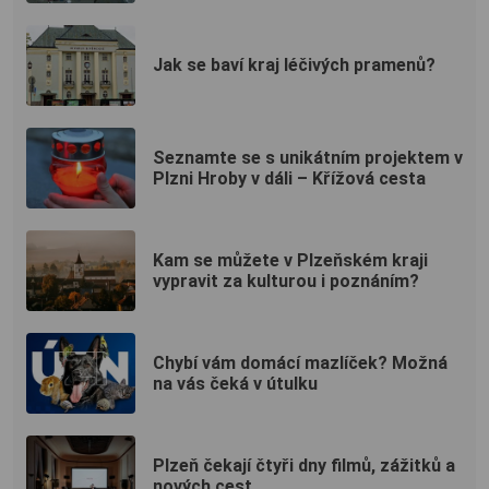
Jak se baví kraj léčivých pramenů?
Seznamte se s unikátním projektem v
Plzni Hroby v dáli – Křížová cesta
Kam se můžete v Plzeňském kraji
vypravit za kulturou i poznáním?
Chybí vám domácí mazlíček? Možná
na vás čeká v útulku
Plzeň čekají čtyři dny filmů, zážitků a
nových cest