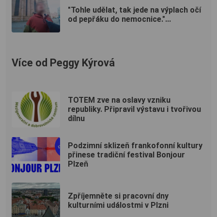
"Tohle udělat, tak jede na výplach očí
od pepřáku do nemocnice."...
Více od Peggy Kýrová
TOTEM zve na oslavy vzniku
republiky. Připravil výstavu i tvořivou
dílnu
Podzimní sklizeň frankofonní kultury
přinese tradiční festival Bonjour
Plzeň
Zpříjemněte si pracovní dny
kulturními událostmi v Plzni