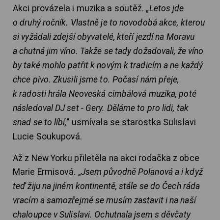
Akci provázela i muzika a soutěž. „
Letos jde
o druhý ročník. Vlastně je to novodobá akce, kterou
si vyžádali zdejší obyvatelé, kteří jezdí na Moravu
a chutná jim víno. Takže se tady dožadovali, že víno
by také mohlo patřit k novým k tradicím a ne každý
chce pivo. Zkusili jsme to. Počasí nám přeje,
k radosti hrála Neoveská cimbálová muzika, poté
následoval DJ set - Gery. Děláme to pro lidi, tak
snad se to líbí,
" usmívala se starostka Sulislavi
Lucie Soukupová.
Až z New Yorku přiletěla na akci rodačka z obce
Marie Ermisová. „
Jsem původně Polanová a i když
teď žiju na jiném kontinentě, stále se do Čech ráda
vracím a samozřejmě se musím zastavit i na naší
chaloupce v Sulislavi. Ochutnala jsem s děvčaty