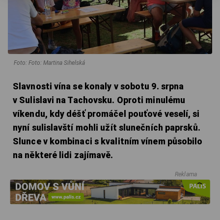
Foto: Foto: Martina Sihelská
Slavnosti vína se konaly v sobotu 9. srpna
v Sulislavi na Tachovsku. Oproti minulému
víkendu, kdy déšť promáčel pouťové veselí, si
nyní sulislavští mohli užít slunečních paprsků.
Slunce v kombinaci s kvalitním vínem působilo
na některé lidi zajímavě.
Reklama