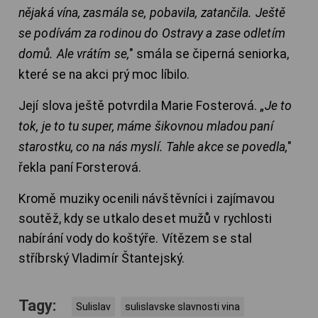
nějaká vína, zasmála se, pobavila, zatančila. Ještě
se podívám za rodinou do Ostravy a zase odletím
domů. Ale vrátím se,
" smála se čiperná seniorka,
které se na akci prý moc líbilo.
Její slova ještě potvrdila Marie Fosterová. „
Je to
tok, je to tu super, máme šikovnou mladou paní
starostku, co na nás myslí. Tahle akce se povedla,
"
řekla paní Forsterová.
Kromě muziky ocenili návštěvníci i zajímavou
soutěž, kdy se utkalo deset mužů v rychlosti
nabírání vody do koštýře. Vítězem se stal
stříbrský Vladimír Štantejský.
Tagy:
Sulislav
sulislavske slavnosti vina