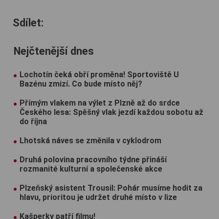
Sdílet:
Nejčtenější dnes
Lochotín čeká obří proměna! Sportoviště U
Bazénu zmizí. Co bude místo něj?
Přímým vlakem na výlet z Plzně až do srdce
Českého lesa: Spěšný vlak jezdí každou sobotu až
do října
Lhotská náves se změnila v cyklodrom
Druhá polovina pracovního týdne přináší
rozmanité kulturní a společenské akce
Plzeňský asistent Trousil: Pohár musíme hodit za
hlavu, prioritou je udržet druhé místo v lize
Kašperky patří filmu!