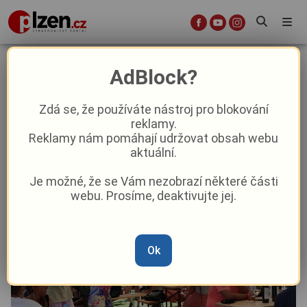
Cimbálovku a víno v Sulislavi si
AdBlock?
návštěvníci opravdu užili
Zdá se, že používáte nástroj pro blokování
reklamy.
Aktuality
Kultura
Z kraje
Reklamy nám pomáhají udržovat obsah webu
aktuální.
Od
Peggy Kýrová
–
12. 8. 2025
|
04:28
Je možné, že se Vám nezobrazí některé části
webu. Prosíme, deaktivujte jej.
Ok