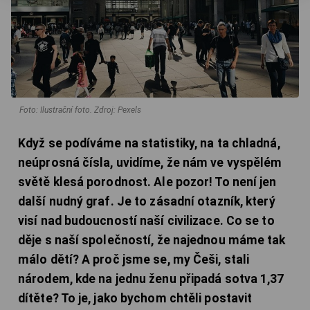
Foto: Ilustrační foto. Zdroj: Pexels
Když se podíváme na statistiky, na ta chladná,
neúprosná čísla, uvidíme, že nám ve vyspělém
světě klesá porodnost. Ale pozor! To není jen
další nudný graf. Je to zásadní otazník, který
visí nad budoucností naší civilizace. Co se to
děje s naší společností, že najednou máme tak
málo dětí? A proč jsme se, my Češi, stali
národem, kde na jednu ženu připadá sotva 1,37
dítěte? To je, jako bychom chtěli postavit