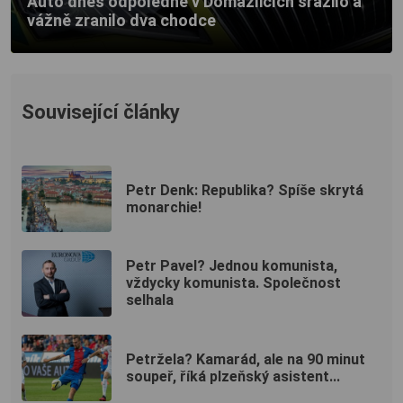
Auto dnes odpoledne v Domažlicích srazilo a
vážně zranilo dva chodce
Související články
Petr Denk: Republika? Spíše skrytá
monarchie!
Petr Pavel? Jednou komunista,
vždycky komunista. Společnost
selhala
Petržela? Kamarád, ale na 90 minut
soupeř, říká plzeňský asistent...