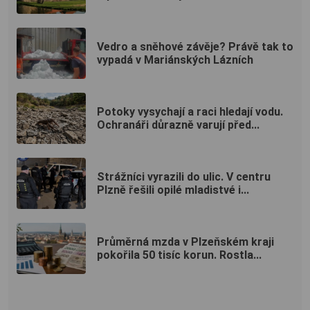
Vedro a sněhové závěje? Právě tak to
vypadá v Mariánských Lázních
Potoky vysychají a raci hledají vodu.
Ochranáři důrazně varují před...
Strážníci vyrazili do ulic. V centru
Plzně řešili opilé mladistvé i...
Průměrná mzda v Plzeňském kraji
pokořila 50 tisíc korun. Rostla...