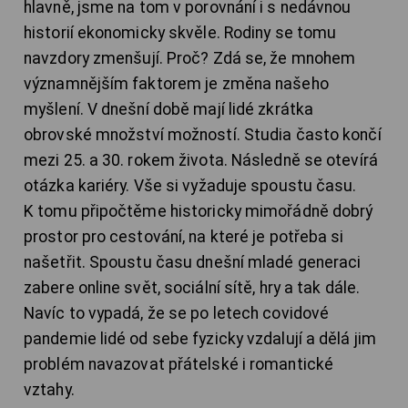
hlavně, jsme na tom v porovnání i s nedávnou
historií ekonomicky skvěle. Rodiny se tomu
navzdory zmenšují. Proč? Zdá se, že mnohem
významnějším faktorem je změna našeho
myšlení. V dnešní době mají lidé zkrátka
obrovské množství možností. Studia často končí
mezi 25. a 30. rokem života. Následně se otevírá
otázka kariéry. Vše si vyžaduje spoustu času.
K tomu připočtěme historicky mimořádně dobrý
prostor pro cestování, na které je potřeba si
našetřit. Spoustu času dnešní mladé generaci
zabere online svět, sociální sítě, hry a tak dále.
Navíc to vypadá, že se po letech covidové
pandemie lidé od sebe fyzicky vzdalují a dělá jim
problém navazovat přátelské i romantické
vztahy.