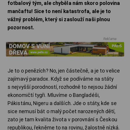
fotbalový tým, ale chyběla nám skoro polovina
mančaftu! Sice to není katastrofa, ale je to
vážný problém, který si zaslouží naši plnou
pozornost.
Reklama
Je to o penězích? No, jen částečně, a je to velice
zajímavý paradox. Když se podíváme na státy
s nejvyšší porodností, rozhodně to nejsou žádní
ekonomičtí tygři. Mluvíme o Bangladéši,
Pákistánu, Nigeru a dalších. Jde o státy, kde se
sice nemusí bát o malý počet narozených dětí,
zato je tam kvalita života v porovnání s Českou
republikou, řekněme to na rovinu, žalostně nízká.