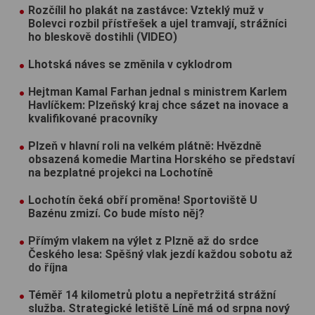
Rozčílil ho plakát na zastávce: Vzteklý muž v
Bolevci rozbil přístřešek a ujel tramvají, strážníci
ho bleskově dostihli (VIDEO)
Lhotská náves se změnila v cyklodrom
Hejtman Kamal Farhan jednal s ministrem Karlem
Havlíčkem: Plzeňský kraj chce sázet na inovace a
kvalifikované pracovníky
Plzeň v hlavní roli na velkém plátně: Hvězdně
obsazená komedie Martina Horského se představí
na bezplatné projekci na Lochotíně
Lochotín čeká obří proměna! Sportoviště U
Bazénu zmizí. Co bude místo něj?
Přímým vlakem na výlet z Plzně až do srdce
Českého lesa: Spěšný vlak jezdí každou sobotu až
do října
Téměř 14 kilometrů plotu a nepřetržitá strážní
služba. Strategické letiště Líně má od srpna nový