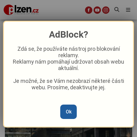
Petr Denk: Demografie? To není
AdBlock?
matematika. Je to zrcadlo naší
společnosti!
Zdá se, že používáte nástroj pro blokování
reklamy.
Reklamy nám pomáhají udržovat obsah webu
Názory a komentáře
aktuální.
Je možné, že se Vám nezobrazí některé části
Od
Administrator
–
12. 8. 2025
|
00:00
webu. Prosíme, deaktivujte jej.
Ok