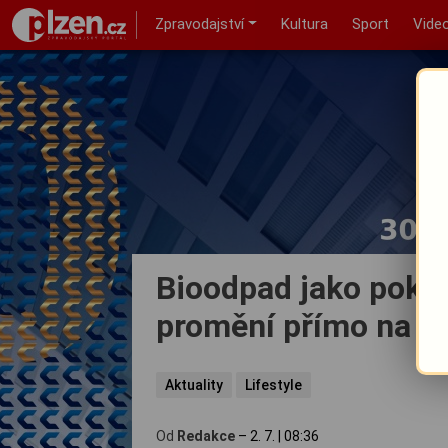
Zpravodajství
Kultura
Sport
Vide
Bioodpad jako pokla
promění přímo na m
Aktuality
Lifestyle
Od
Redakce
–
2. 7.
|
08:36