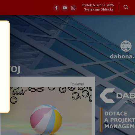
čtvrtek 6. srpna 2026
Svátek má Oldřiška
Reklama