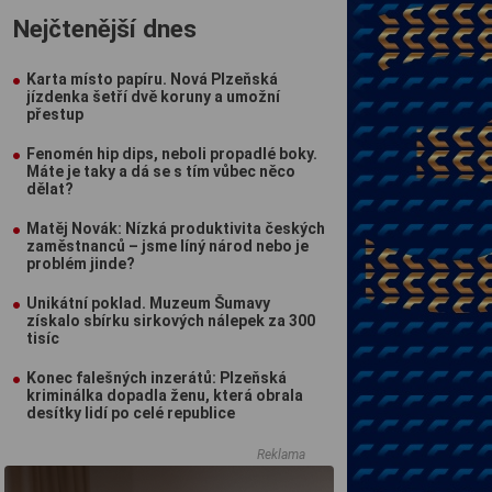
Nejčtenější dnes
Karta místo papíru. Nová Plzeňská
jízdenka šetří dvě koruny a umožní
přestup
Fenomén hip dips, neboli propadlé boky.
Máte je taky a dá se s tím vůbec něco
dělat?
Matěj Novák: Nízká produktivita českých
zaměstnanců – jsme líný národ nebo je
problém jinde?
Unikátní poklad. Muzeum Šumavy
získalo sbírku sirkových nálepek za 300
tisíc
Konec falešných inzerátů: Plzeňská
kriminálka dopadla ženu, která obrala
desítky lidí po celé republice
Reklama