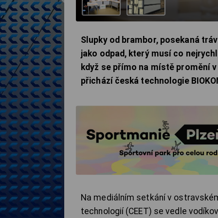
Slupky od brambor, posekaná tráva
jako odpad, který musí co nejrychl
když se přímo na místě promění 
přichází česká technologie BIOKO
Na mediálním setkání v ostravském
technologií (CEET) se vedle vodíko