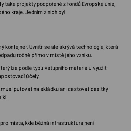
ly také projekty podpořené z fondů Evropské unie,
ho kraje. Jedním z nich byl
ý kontejner. Uvnitř se ale skrývá technologie, která
odpadu ročně přímo v místě jeho vzniku.
terý lze podle typu vstupního materiálu využít
mpostovací účely.
emusí putovat na skládku ani cestovat desítky
ikl.
ro místa, kde běžná infrastruktura není