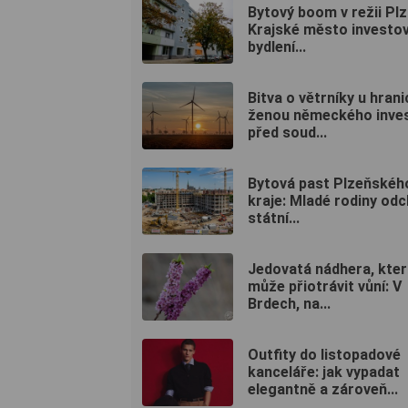
Bytový boom v režii Plz
Krajské město investov
bydlení...
Bitva o větrníky u hrani
ženou německého inve
před soud...
Bytová past Plzeňskéh
kraje: Mladé rodiny odc
státní...
Jedovatá nádhera, kter
může přiotrávit vůní: V
Brdech, na...
Outfity do listopadové
kanceláře: jak vypadat
elegantně a zároveň...