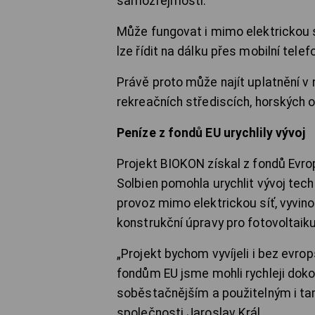
samozřejmostí.
Může fungovat i mimo elektrickou sí
lze řídit na dálku přes mobilní tele
Právě proto může najít uplatnění v
rekreačních střediscích, horských 
Peníze z fondů EU urychlily vývoj
Projekt BIOKON získal z fondů Evro
Solbien pomohla urychlit vývoj tech
provoz mimo elektrickou síť, vyvino
konstrukční úpravy pro fotovoltaiku
„Projekt bychom vyvíjeli i bez evro
fondům EU jsme mohli rychleji doko
soběstačnějším a použitelným i tam,
společnosti Jaroslav Král.