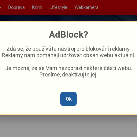
o
Doprava
Krimi
Lifestyle
Webkamera
AdBlock?
Zdá se, že používáte nástroj pro blokování reklamy.
Reklamy nám pomáhají udržovat obsah webu aktuální.
Je možné, že se Vám nezobrazí některé části webu.
Prosíme, deaktivujte jej.
d? Česká technologie ho
ístě
Ok