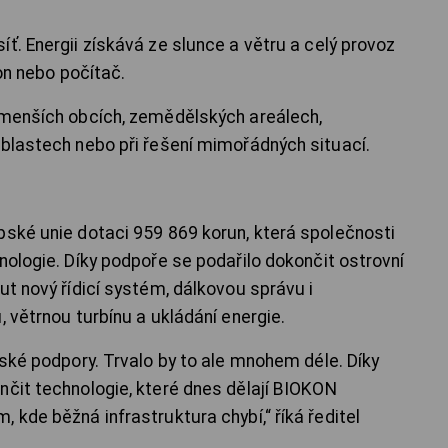
ť. Energii získává ze slunce a větru a celý provoz
fon nebo počítač.
 menších obcích, zemědělských areálech,
oblastech nebo při řešení mimořádných situací.
pské unie dotaci 959 869 korun, která společnosti
nologie. Díky podpoře se podařilo dokončit ostrovní
ut nový řídicí systém, dálkovou správu i
, větrnou turbínu a ukládání energie.
pské podpory. Trvalo by to ale mnohem déle. Díky
nčit technologie, které dnes dělají BIOKON
 kde běžná infrastruktura chybí,“ říká ředitel