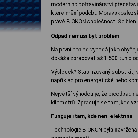
moderního potravinářství představi
které mění podobu Moravskoslezské
právě BIOKON společnosti Solbien.
Odpad nemusí být problém
Na první pohled vypadá jako obyčejn
dokáže zpracovat až 1 500 tun bio
Výsledek? Stabilizovaný substrát, k
například pro energetické nebo ko
Největší výhodou je, že bioodpad n
kilometrů. Zpracuje se tam, kde vzn
Funguje i tam, kde není elektřina
Technologie BIOKON byla navržena p