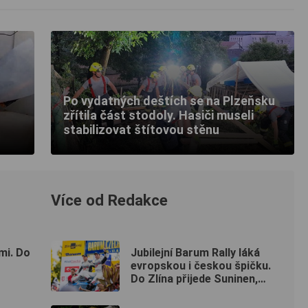
Po vydatných deštích se na Plzeňsku
zřítila část stodoly. Hasiči museli
stabilizovat štítovou stěnu
Více od Redakce
mi. Do
Jubilejní Barum Rally láká
evropskou i českou špičku.
Do Zlína přijede Suninen,
Marczyk i legendární Kopecký