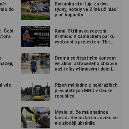
ně:
Barumka startuje za dva
alo do
týdny, hotely ve Zlíně už hlásí
plné kapacity
c: Češi
Kamil Střihavka rozezní
stora
Křimice: V zámeckém parku
vystoupí s projektem The
Leaders Acoustic Band!
o
Drama se šťastným koncem
házejí,
ve Zlíně: Ztraceného chlapce
našli díky všímavým lidem i
tisícům SMS
á vás
Plzeň má jedno z nejdražších
předplatných MHD v České
republice
Myslel si, že má snadnou
kořist. Seniorka na vozíku se
ale zloději ubránila