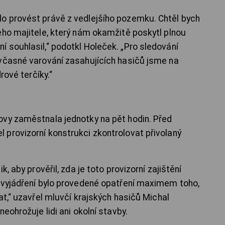
o provést právě z vedlejšího pozemku. Chtěl bych
eho majitele, který nám okamžitě poskytl plnou
 souhlasil,“ podotkl Holeček. „Pro sledování
včasné varování zasahujících hasičů jsme na
rové terčíky.“
ovy zaměstnala jednotky na pět hodin. Před
provizorní konstrukci zkontrolovat přivolaný
, aby prověřil, zda je toto provizorní zajištění
 vyjádření bylo provedené opatření maximem toho,
at,“ uzavřel mluvčí krajských hasičů Michal
eohrožuje lidi ani okolní stavby.