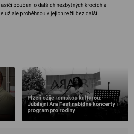
hasiči poučeni o dalších nezbytných krocích a
 už ale proběhnou v jejich režii bez další
Plzeň ožije romskou kulturou.
Jubilejní Ara Fest nabídne koncerty i
program pro rodiny