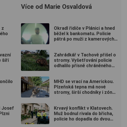
Více od Marie Osvaldová
 z
Okradl řidiče v Plánici a hned
kého
běžel k bankomatu. Policie
pátrá po muži z kamerových
záznamů
nvazní
Zahrádkář v Tachově přišel o
 šíří
stromy. Vyšetřování policie
odhalilo přísně chráněného
viníka
ončilo
MHD se vrací na Americkou.
Plzeňská tepna má nové
stromy, širší chodníky i zónu
20 km/h
l Josef
Krvavý konflikt v Klatovech.
Plzni
Muž bodnul rivala do břicha,
policie ho dopadla do dvou
hodin