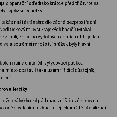
ijalo operační středisko krátce před třičtvrtě na
y nejbližší jednotky.
 takže naštěstí nehrozilo žádné bezprostřední
 uvedl tiskový mluvčí krajských hasičů Michal
zjistili, že se po vydatných deštích utrhl jeden
diva a extrémní množství srážek byly hlavní
kolem ruiny ohraničili vytyčovací páskou.
a místo dostavil také územní řídící důstojník,
elení.
rové terčíky
ná, že reálně hrozil pád masivní štítové stěny na
oradě s velením rozhodli o její okamžité stabilizaci