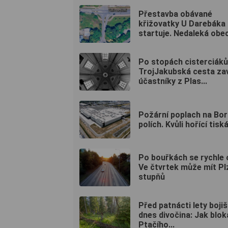
Přestavba obávané
křižovatky U Darebáka
startuje. Nedaleká obec
Po stopách cisterciáků
TrojJakubská cesta za
účastníky z Plas...
Požární poplach na Bo
polích. Kvůli hořící tiská
Po bouřkách se rychle o
Ve čtvrtek může mít Pl
stupňů
Před patnácti lety bojiš
dnes divočina: Jak blok
Ptačího...