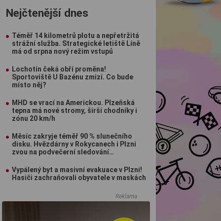
Nejčtenější dnes
Téměř 14 kilometrů plotu a nepřetržitá
strážní služba. Strategické letiště Líně
má od srpna nový režim vstupů
Lochotín čeká obří proměna!
Sportoviště U Bazénu zmizí. Co bude
místo něj?
MHD se vrací na Americkou. Plzeňská
tepna má nové stromy, širší chodníky i
zónu 20 km/h
Měsíc zakryje téměř 90 % slunečního
disku. Hvězdárny v Rokycanech i Plzni
zvou na podvečerní sledování
nebeského divadla
Vypálený byt a masivní evakuace v Plzni!
Hasiči zachraňovali obyvatele v maskách
Reklama