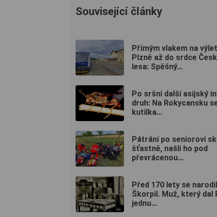
Související články
Přímým vlakem na výlet
Plzně až do srdce Čes
lesa: Spěšný...
Po sršni další asijský i
druh: Na Rokycansku se
kutilka...
Pátrání po seniorovi sk
šťastně, našli ho pod
převrácenou...
Před 170 lety se narodi
Škorpil. Muž, který dal 
jednu...