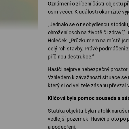
Oznámení o zřícení části objektu př
osm večer. K události okamžitě vyjel
„Jednalo se o neobydlenou stodolu,
ohrožení osob na životě či zdraví,“
Holeček. „Průzkumem na místě jsme 
celý roh stavby. Právě podmáčení z
příčinou destrukce.“
Hasiči nejprve nebezpečný prostor 
Vzhledem k závažnosti situace se n
který si od velitele zásahu převzal v
Klíčová byla pomoc souseda a sád
Statika objektu byla natolik naruše
vedlejší pozemek. Hasiči proto po p
a podepření.