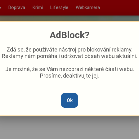
o
Doprava
Krimi
Lifestyle
Webkamera
AdBlock?
Zdá se, že používáte nástroj pro blokování reklamy.
Reklamy nám pomáhají udržovat obsah webu aktuální.
Je možné, že se Vám nezobrazí některé části webu.
Prosíme, deaktivujte jej.
 se na Plzeňsku zřítila část
li stabilizovat štítovou
Ok