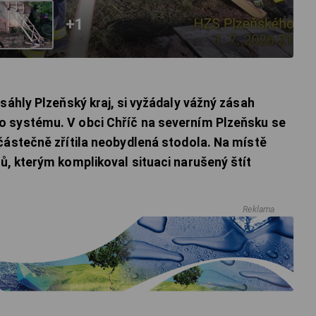
+1
sáhly Plzeňský kraj, si vyžádaly vážný zásah
 systému. V obci Chříč na severním Plzeňsku se
částečně zřítila neobydlená stodola. Na místě
ů, kterým komplikoval situaci narušený štít
Reklama