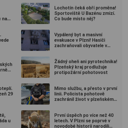
Lochotín čeká obří proměna!
Sportoviště U Bazénu zmizí.
 na...
Co bude místo něj?
.
Vypálený byt a masivní
vede
evakuace v Plzni! Hasiči
zachraňovali obyvatele v
maskách
Žádný oheň ani pyrotechnika!
rských
Plzeňský kraj prodlužuje
rně...
protipožární pohotovost
teplí.
Mimo službu, a přesto v první
zeň 29
linii. Policista pohotově
zachránil život v plzeňském
fitku
tě,
První úspěch po více než 40
áda u
letech. V Plzni se poprvé v
novodobé historii narodili