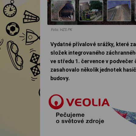
Foto: HZS PK
Vydatné přívalové srážky, které za
složek integrovaného záchranného
ve středu 1. července v podvečer 
zasahovalo několik jednotek hasič
budovy.