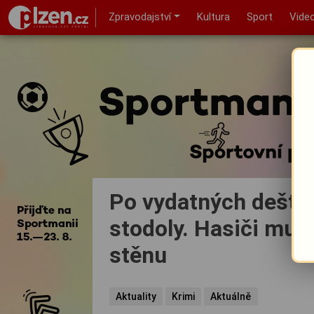
Zpravodajství
Kultura
Sport
Vide
Po vydatných deštích
stodoly. Hasiči muse
stěnu
Aktuality
Krimi
Aktuálně