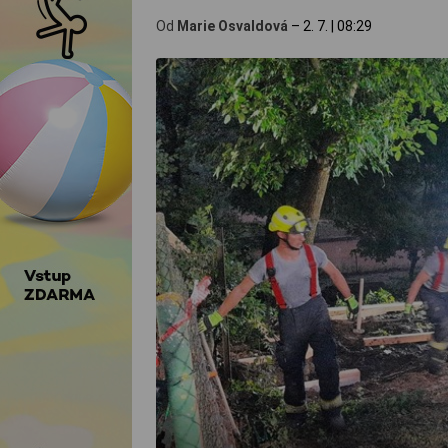
Od
Marie Osvaldová
–
2. 7.
|
08:29