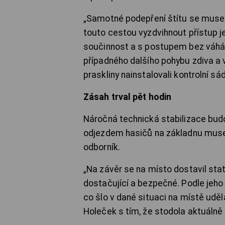
„Samotné podepření štítu se musel
touto cestou vyzdvihnout přístup j
součinnost a s postupem bez váhání
případného dalšího pohybu zdiva a 
praskliny nainstalovali kontrolní sád
Zásah trval pět hodin
Náročná technická stabilizace bud
odjezdem hasičů na základnu musel 
odborník.
„Na závěr se na místo dostavil statik
dostačující a bezpečné. Podle jeho
co šlo v dané situaci na místě uděl
Holeček s tím, že stodola aktuálně n