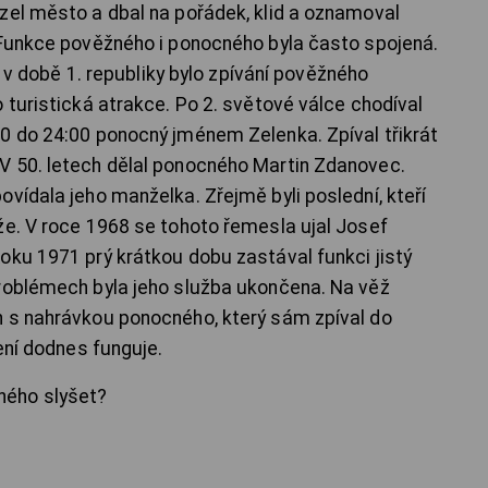
zel město a dbal na pořádek, klid a oznamoval
 Funkce pověžného i ponocného byla často spojená.
le v době 1. republiky bylo zpívání pověžného
 turistická atrakce. Po 2. světové válce chodíval
0 do 24:00 ponocný jménem Zelenka. Zpíval třikrát
V 50. letech dělal ponocného Martin Zdanovec.
vídala jeho manželka. Zřejmě byli poslední, kteří
že. V roce 1968 se tohoto řemesla ujal Josef
oku 1971 prý krátkou dobu zastával funkci jistý
problémech byla jeho služba ukončena. Na věž
n s nahrávkou ponocného, který sám zpíval do
zení dodnes funguje.
ného slyšet?