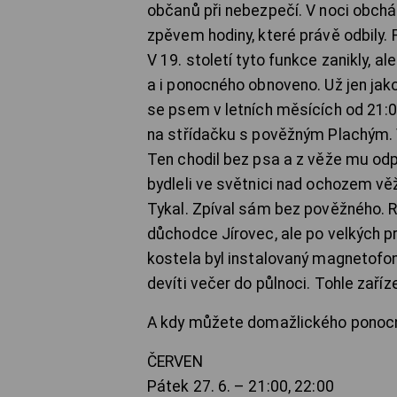
občanů při nebezpečí. V noci obchá
zpěvem hodiny, které právě odbily.
V 19. století tyto funkce zanikly, a
a i ponocného obnoveno. Už jen jako
se psem v letních měsících od 21:0
na střídačku s pověžným Plachým. 
Ten chodil bez psa a z věže mu odpo
bydleli ve světnici nad ochozem vě
Tykal. Zpíval sám bez pověžného. R
důchodce Jírovec, ale po velkých 
kostela byl instalovaný magnetofo
devíti večer do půlnoci. Tohle zaří
A kdy můžete domažlického ponoc
ČERVEN
Pátek 27. 6. – 21:00, 22:00