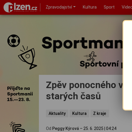
Zpravodajství
Kultura
Sport
Vide
Zpěv ponocného v D
starých časů
Aktuality
Kultura
Z kraje
Od
Peggy Kýrová
–
25. 6. 2025
|
04:24