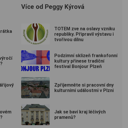
Více od Peggy Kýrová
TOTEM zve na oslavy vzniku
krátka
republiky. Připravil výstavu i
tvořivou dílnu
Podzimní sklizeň frankofonní
výročí
kultury přinese tradiční
a?
festival Bonjour Plzeň
ářijový
Zpříjemněte si pracovní dny
kulturními událostmi v Plzni
novém
Jak se baví kraj léčivých
n?
pramenů?