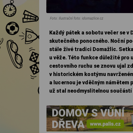
Foto: Ilustrační foto: idomazlice.cz
Každý pátek a sobotu večer se v
skutečného ponocného. Noční po
stále živé tradici Domažlic. Set
u věže. Této funkce důležité pro
cestovního ruchu se znovu ujal z
v historickém kostýmu navržené
a lucernou je vděčným námětem pr
už stal neodmyslitelnou součástí