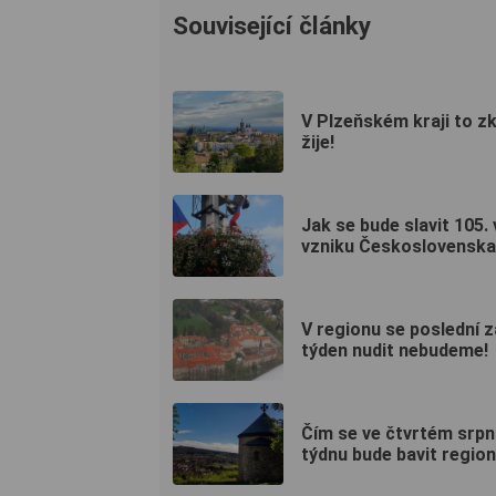
Související články
V Plzeňském kraji to z
žije!
Jak se bude slavit 105. 
vzniku Československ
V regionu se poslední z
týden nudit nebudeme!
Čím se ve čtvrtém srp
týdnu bude bavit regio