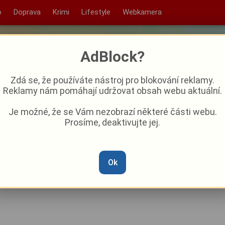
o
Doprava
Krimi
Lifestyle
Webkamera
AdBlock?
Zdá se, že používáte nástroj pro blokování reklamy.
Reklamy nám pomáhají udržovat obsah webu aktuální.
Je možné, že se Vám nezobrazí některé části webu.
Prosíme, deaktivujte jej.
omažlicích vás přenese do
Ok