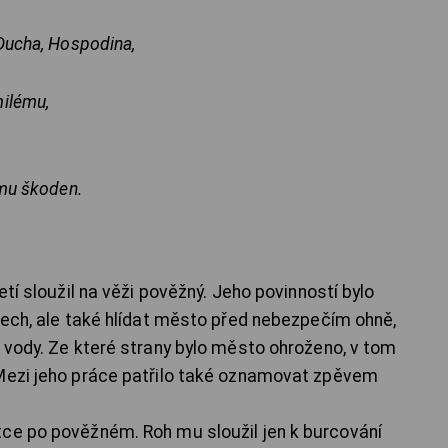
 Ducha, Hospodina,
milému,
ému škoden.
etí sloužil na věži pověžný. Jeho povinností bylo
adech, ale také hlídat město před nebezpečím ohně,
é vody. Ze které strany bylo město ohroženo, v tom
 Mezi jeho práce patřilo také oznamovat zpěvem
tce po pověžném. Roh mu sloužil jen k burcování