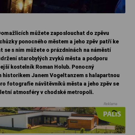
 Domažlicích můžete zaposlouchat do zpěvu
chůzky ponocného městem a jeho zpěv patří ke
kat se s ním můžete o prázdninách na náměstí
 udržení starobylých zvyků města a podporu
dejší kostelník Roman Holub. Ponocný
m historikem Janem Vogeltanzem s halapartnou
o fotografie návštěvníků města a jeho zpěv se
 letní atmosféry v chodské metropoli.
Reklama