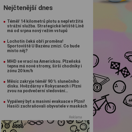
Nejčtenější dnes
Téměř 14 kilometrů plotu a nepřetržitá
strážní služba. Strategické letiště Líně
má od srpna nový režim vstupů
Lochotín čeká obří proměna!
Sportoviště U Bazénu zmizí. Co bude
místo něj?
MHD se vrací na Americkou. Plzeňská
tepna má nové stromy, širší chodníky i
zónu 20 km/h
Měsíc zakryje téměř 90 % slunečního
disku. Hvězdárny v Rokycanech i Plzni
zvou na podvečerní sledování
nebeského divadla
Vypálený byt a masivní evakuace v Plzni!
Hasiči zachraňovali obyvatele v maskách
Reklama