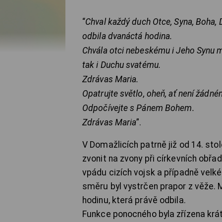
“
Chval každý duch Otce, Syna, Boha,
odbila dvanáctá hodina.
Chvála otci nebeskému i Jeho Synu 
tak i Duchu svatému.
Zdrávas Maria.
Opatrujte světlo, oheň, ať není žádn
Odpočívejte s Pánem Bohem.
Zdrávas Maria
”.
V Domažlicích patrně již od 14. stol
zvonit na zvony při církevních obř
vpádu cizích vojsk a případně velk
směru byl vystrčen prapor z věže.
hodinu, která právě odbila.
Funkce ponocného byla zřízena krá