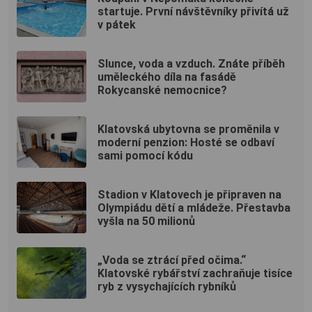
startuje. První návštěvníky přivítá už
v pátek
Slunce, voda a vzduch. Znáte příběh
uměleckého díla na fasádě
Rokycanské nemocnice?
Klatovská ubytovna se proměnila v
moderní penzion: Hosté se odbaví
sami pomocí kódu
Stadion v Klatovech je připraven na
Olympiádu dětí a mládeže. Přestavba
vyšla na 50 milionů
„Voda se ztrácí před očima.“
Klatovské rybářství zachraňuje tisíce
ryb z vysychajících rybníků