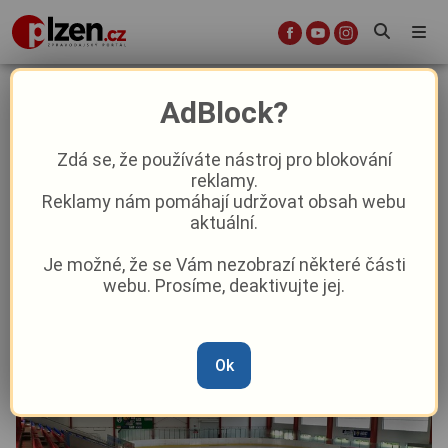
Zimní stadion v Domažlicích získá
AdBlock?
novou LED tabuli, stávající sloužila
dlouhých 18 let
Zdá se, že používáte nástroj pro blokování
reklamy.
Reklamy nám pomáhají udržovat obsah webu
Aktuality
Z kraje
aktuální.
Je možné, že se Vám nezobrazí některé části
Od
Anna Raková
–
3. 7.
|
14:11
webu. Prosíme, deaktivujte jej.
Ok