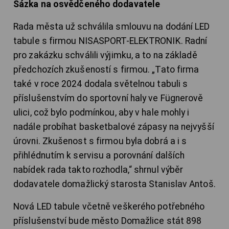
Sázka na osvědčeného dodavatele
Rada města už schválila smlouvu na dodání LED
tabule s firmou NISASPORT-ELEKTRONIK. Radní
pro zakázku schválili výjimku, a to na základě
předchozích zkušeností s firmou. „Tato firma
také v roce 2024 dodala světelnou tabuli s
příslušenstvím do sportovní haly ve Fügnerově
ulici, což bylo podmínkou, aby v hale mohly i
nadále probíhat basketbalové zápasy na nejvyšší
úrovni. Zkušenost s firmou byla dobrá a i s
přihlédnutím k servisu a porovnání dalších
nabídek rada takto rozhodla,“ shrnul výběr
dodavatele domažlický starosta Stanislav Antoš.
Nová LED tabule včetně veškerého potřebného
příslušenství bude město Domažlice stát 898