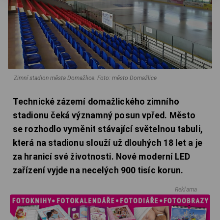
Zimní stadion města Domažlice.
Foto: město Domažlice
Technické zázemí domažlického zimního
stadionu čeká významný posun vpřed. Město
se rozhodlo vyměnit stávající světelnou tabuli,
která na stadionu slouží už dlouhých 18 let a je
za hranicí své životnosti. Nové moderní LED
zařízení vyjde na necelých 900 tisíc korun.
Reklama