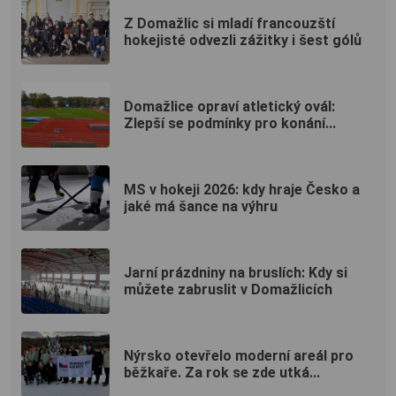
Z Domažlic si mladí francouzští
hokejisté odvezli zážitky i šest gólů
Domažlice opraví atletický ovál:
Zlepší se podmínky pro konání...
MS v hokeji 2026: kdy hraje Česko a
jaké má šance na výhru
Jarní prázdniny na bruslích: Kdy si
můžete zabruslit v Domažlicích
Nýrsko otevřelo moderní areál pro
běžkaře. Za rok se zde utká...