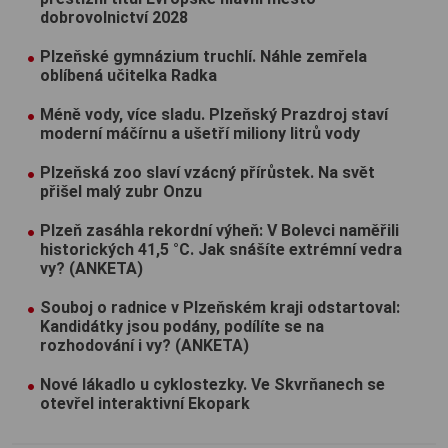
dobrovolnictví 2028
Plzeňské gymnázium truchlí. Náhle zemřela
oblíbená učitelka Radka
Méně vody, více sladu. Plzeňský Prazdroj staví
moderní máčírnu a ušetří miliony litrů vody
Plzeňská zoo slaví vzácný přírůstek. Na svět
přišel malý zubr Onzu
Plzeň zasáhla rekordní výheň: V Bolevci naměřili
historických 41,5 °C. Jak snášíte extrémní vedra
vy? (ANKETA)
Souboj o radnice v Plzeňském kraji odstartoval:
Kandidátky jsou podány, podílíte se na
rozhodování i vy? (ANKETA)
Nové lákadlo u cyklostezky. Ve Skvrňanech se
otevřel interaktivní Ekopark