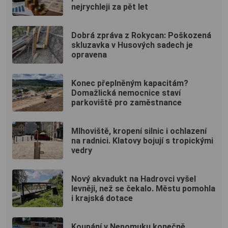
nejrychleji za pět let
Dobrá zpráva z Rokycan: Poškozená
skluzavka v Husových sadech je
opravena
Konec přeplněným kapacitám?
Domažlická nemocnice staví
parkoviště pro zaměstnance
Mlhoviště, kropení silnic i ochlazení
na radnici. Klatovy bojují s tropickými
vedry
Nový akvadukt na Hadrovci vyšel
levněji, než se čekalo. Městu pomohla
i krajská dotace
Koupání v Nepomuku konečně