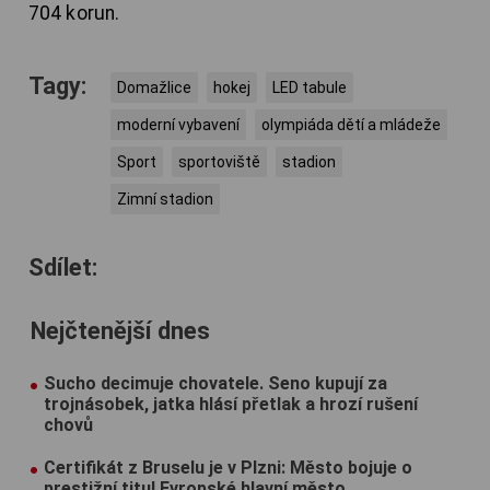
704 korun.
Tagy:
Domažlice
hokej
LED tabule
moderní vybavení
olympiáda dětí a mládeže
Sport
sportoviště
stadion
Zimní stadion
Sdílet:
Nejčtenější dnes
Sucho decimuje chovatele. Seno kupují za
trojnásobek, jatka hlásí přetlak a hrozí rušení
chovů
Certifikát z Bruselu je v Plzni: Město bojuje o
prestižní titul Evropské hlavní město