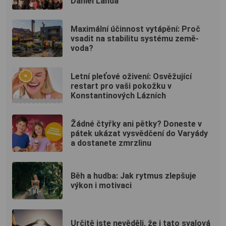
Daniel Landa
Maximální účinnost vytápění: Proč
vsadit na stabilitu systému země-
voda?
Letní pleťové oživení: Osvěžující
restart pro vaši pokožku v
Konstantinových Lázních
Žádné čtyřky ani pětky? Doneste v
pátek ukázat vysvědčení do Varyády
a dostanete zmrzlinu
Běh a hudba: Jak rytmus zlepšuje
výkon i motivaci
Určitě jste nevěděli, že i tato svalová