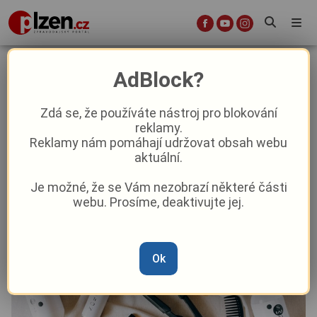
Základy péče o vlasy: jak vytvořit
AdBlock?
rutinu pro zdravé a silné vlasy
Zdá se, že používáte nástroj pro blokování
reklamy.
Aktuality
Lifestyle
Reklamy nám pomáhají udržovat obsah webu
aktuální.
Od
Komerční sdělení
–
18. 6.
|
09:26
Je možné, že se Vám nezobrazí některé části
webu. Prosíme, deaktivujte jej.
Ok