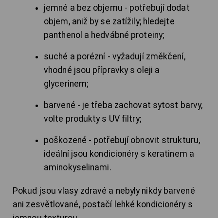
jemné a bez objemu - potřebují dodat
objem, aniž by se zatížily; hledejte
panthenol a hedvábné proteiny;
suché a porézní - vyžadují změkčení,
vhodné jsou přípravky s oleji a
glycerinem;
barvené - je třeba zachovat sytost barvy,
volte produkty s UV filtry;
poškozené - potřebují obnovit strukturu,
ideální jsou kondicionéry s keratinem a
aminokyselinami.
Pokud jsou vlasy zdravé a nebyly nikdy barvené
ani zesvětlované, postačí lehké kondicionéry s
jemnou texturou.