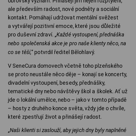
obrovský význam. Přinášejí jim nejen rozptýlení,
ale především radost, nové podněty a sociální
kontakt. Pomáhají udržovat mentální svěžest
a vytvářejí pozitivní emoce, které jsou důležité
pro duševní zdraví. „
Každé vystoupení, přednáška
nebo společenská akce je pro naše klienty něco, na
co se těší,
“ potvrdil ředitel Bělohlavý.
V SeneCura domovech včetně toho plzeňského
se proto neustále něco děje – konají se koncerty,
divadelní vystoupení, besedy, přednášky,
tematické dny nebo návštěvy škol a školek. Ať už
jde o lokální umělce, nebo – jako v tomto případě
– hosty z druhého konce světa, vždy jde o chvíle,
které zpestřují život a přinášejí radost.
„
Naši klienti si zaslouží, aby jejich dny byly naplněné