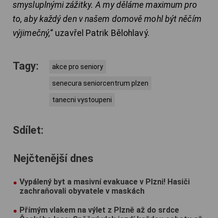
smysluplnými zážitky. A my děláme maximum pro
to, aby každý den v našem domově mohl být něčím
výjimečný,
“ uzavřel Patrik Bělohlavý.
Tagy:
akce pro seniory
senecura seniorcentrum plzen
tanecni vystoupeni
Sdílet:
Nejčtenější dnes
Vypálený byt a masivní evakuace v Plzni! Hasiči
zachraňovali obyvatele v maskách
Přímým vlakem na výlet z Plzně až do srdce