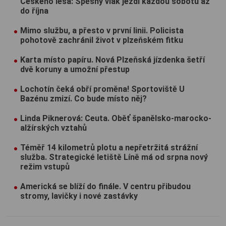
Českého lesa: Spěšný vlak jezdí každou sobotu až
do října
Mimo službu, a přesto v první linii. Policista
pohotově zachránil život v plzeňském fitku
Karta místo papíru. Nová Plzeňská jízdenka šetří
dvě koruny a umožní přestup
Lochotín čeká obří proměna! Sportoviště U
Bazénu zmizí. Co bude místo něj?
Linda Piknerová: Ceuta. Oběť španělsko-marocko-
alžírských vztahů
Téměř 14 kilometrů plotu a nepřetržitá strážní
služba. Strategické letiště Líně má od srpna nový
režim vstupů
Americká se blíží do finále. V centru přibudou
stromy, lavičky i nové zastávky