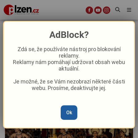
Z Velikonočních ostrovů až do
AdBlock?
Plzně. Taneční soubor přinesl
radost seniorům
Zdá se, že používáte nástroj pro blokování
reklamy.
Reklamy nám pomáhají udržovat obsah webu
Aktuality
Kultura
Z Plzně
aktuální.
Je možné, že se Vám nezobrazí některé části
Od
Peggy Kýrová
–
15. 7. 2025
|
10:37
webu. Prosíme, deaktivujte jej.
Ok