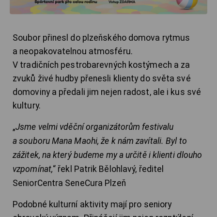
Soubor přinesl do plzeňského domova rytmus
a neopakovatelnou atmosféru.
V tradičních pestrobarevných kostýmech a za
zvuků živé hudby přenesli klienty do světa své
domoviny a předali jim nejen radost, ale i kus své
kultury.
„
Jsme velmi vděční organizátorům festivalu
a souboru Mana Maohi, že k nám zavítali. Byl to
zážitek, na který budeme my a určitě i klienti dlouho
vzpomínat,
“ řekl Patrik Bělohlavý, ředitel
SeniorCentra SeneCura Plzeň
Podobné kulturní aktivity mají pro seniory