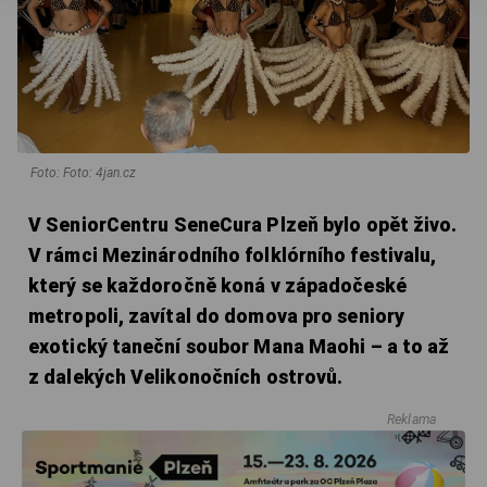
Foto: Foto: 4jan.cz
V SeniorCentru SeneCura Plzeň bylo opět živo.
V rámci Mezinárodního folklórního festivalu,
který se každoročně koná v západočeské
metropoli, zavítal do domova pro seniory
exotický taneční soubor Mana Maohi – a to až
z dalekých Velikonočních ostrovů.
Reklama