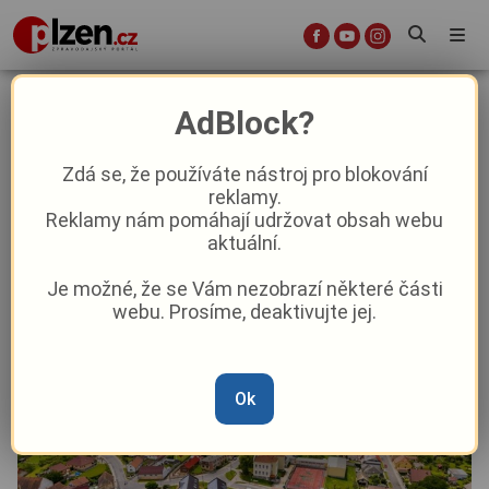
Víkend v regionu bude doslova
AdBlock?
nabitý pestrými kulturními a
společenskými událostmi
Zdá se, že používáte nástroj pro blokování
reklamy.
Reklamy nám pomáhají udržovat obsah webu
Aktuality
Kultura
Z kraje
aktuální.
Je možné, že se Vám nezobrazí některé části
Od
Peggy Kýrová
–
6. 6. 2025
|
04:26
webu. Prosíme, deaktivujte jej.
Ok