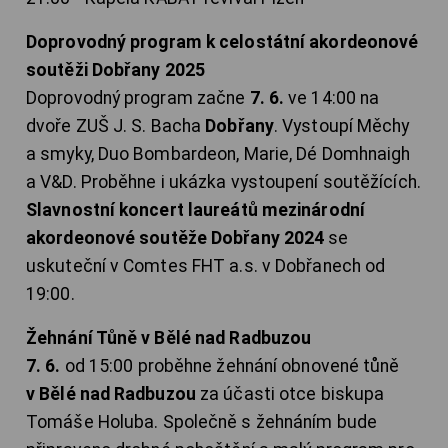
Doprovodný program k celostátní akordeonové
soutěži Dobřany 2025
Doprovodný program začne
7. 6.
ve 14:00 na
dvoře ZUŠ J. S. Bacha
Dobřany
. Vystoupí Měchy
a smyky, Duo Bombardeon, Marie, Dé Domhnaigh
a V&D. Proběhne i ukázka vystoupení soutěžících.
Slavnostní koncert laureátů mezinárodní
akordeonové soutěže Dobřany 2024
se
uskuteční v Comtes FHT a.s. v Dobřanech od
19:00.
Žehnání Tůně v Bělé nad Radbuzou
7. 6.
od 15:00 proběhne žehnání obnovené tůně
v Bělé nad Radbuzou
za účasti otce biskupa
Tomáše Holuba. Společně s žehnáním bude