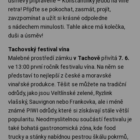
úsměvy připravené – Konstantinky jedou na vlně
retra! Přijďte se pokochat, zasmát, projít,
zavzpomínat a užít si krásné odpoledne
s nádechem minulosti. Tahle akce má kolečka,
duši a úsměv!
Tachovský festival vína
Malebné prostředí zámku
v Tachově
přivítá
7. 6.
ve 13:00 první ročník festivalu vína. Na něm se
představí to nejlepší z české a moravské
vinařské produkce. Těšit se můžete na tradiční
odrůdy, jako jsou Veltlínské zelené, Ryzlink
vlašský, Sauvignon nebo Frankovka, ale i méně
známé PIWI odrůdy, které si získávají stále větší
popularitu. Neodmyslitelnou součástí festivalu je
také bohatá gastronomická zóna, kde food
trucky a stánky nabídnou pestrou škálu pokrmů,