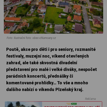
Foto: Ilustrační foto: obec-chlumcany.cz
Poutě, akce pro děti i pro seniory, rozmanité
festivaly, muzejní noc, víkend otevřených
zahrad, ale také skvostná divadelní
představení pro malé i velké diváky, nespočet
parádních koncertů, přednášky či
komentované prohlídky… To vše a mnoho
dalšího nabízí o víkendu Plzeňský kraj.
Reklama