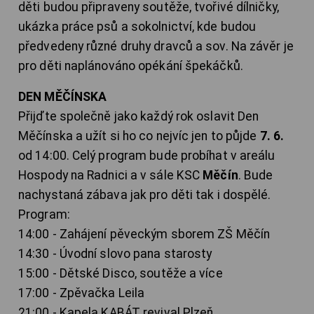
děti budou připraveny soutěže, tvořivé dílničky,
ukázka práce psů a sokolnictví, kde budou
předvedeny různé druhy dravců a sov. Na závěr je
pro děti naplánováno opékání špekáčků.
DEN MĚČÍNSKA
Přijďte společně jako každý rok oslavit Den
Měčínska a užít si ho co nejvíc jen to půjde
7. 6.
od 14:00. Celý program bude probíhat v areálu
Hospody na Radnici a v sále KSC
Měčín
. Bude
nachystaná zábava jak pro děti tak i dospělé.
Program:
14:00 - Zahájení pěveckým sborem ZŠ Měčín
14:30 - Úvodní slovo pana starosty
15:00 - Dětské Disco, soutěže a více
17:00 - Zpěvačka Leila
21:00 - Kapela KABÁT revival Plzeň