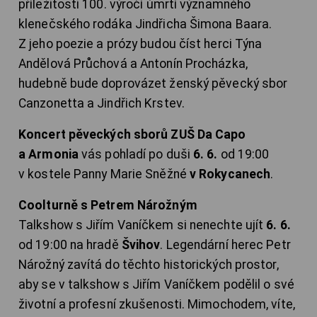
příležitosti 100. výročí úmrtí významného
klenečského rodáka Jindřicha Šimona Baara.
Z jeho poezie a prózy budou číst herci Týna
Andělová Průchová a Antonín Procházka,
hudebně bude doprovázet ženský pěvecký sbor
Canzonetta a Jindřich Krstev.
Koncert pěveckých sborů ZUŠ Da Capo
a Armonia
vás pohladí po duši
6. 6.
od 19:00
v kostele Panny Marie Sněžné
v Rokycanech
.
Coolturně s Petrem Nárožným
Talkshow s Jiřím Vaníčkem si nenechte ujít
6. 6.
od 19:00 na hradě
Švihov
. Legendární herec Petr
Nárožný zavítá do těchto historických prostor,
aby se v talkshow s Jiřím Vaníčkem podělil o své
životní a profesní zkušenosti. Mimochodem, víte,