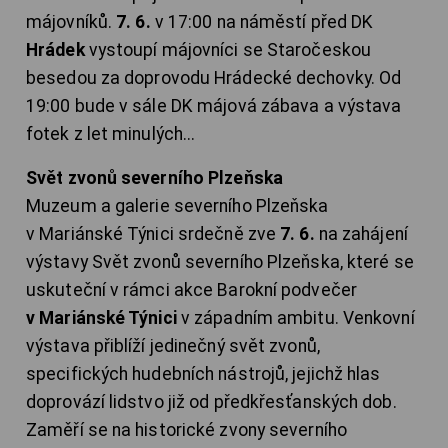
májovníků.
7. 6.
v 17:00 na náměstí před DK
Hrádek
vystoupí májovníci se Staročeskou
besedou za doprovodu Hrádecké dechovky. Od
19:00 bude v sále DK májová zábava a výstava
fotek z let minulých...
Svět zvonů severního Plzeňska
Muzeum a galerie severního Plzeňska
v Mariánské Týnici srdečně zve
7. 6.
na zahájení
výstavy Svět zvonů severního Plzeňska, které se
uskuteční v rámci akce Barokní podvečer
v Mariánské Týnici
v západním ambitu. Venkovní
výstava přiblíží jedinečný svět zvonů,
specifických hudebních nástrojů, jejichž hlas
doprovází lidstvo již od předkřesťanských dob.
Zaměří se na historické zvony severního