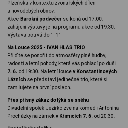
Plzeňska v kontextu zvonařských dílen
a novodobých obnov.
Akce
Barokní podvečer
se koná od 17:00,
zahájení výstavy je na programu akce od 19:30.
Výstava potrvá do 1. 11.
Na Louce 2025 - IVAN HLAS TRIO
Přijďte se ponořit do atmosféry plné hudby,
radosti a letní pohody, která vás pohladí po duši
7. 6.
od 19:30. Na letní louce
v Konstantinových
Lázních
se představí jedinečné trio, které si
zamilujete na první poslech.
Přes přísný zákaz dotýká se sněhu
Divadelní spolek Jezírko zve na komedii Antonína
Procházky na zámek
v Křimicích 7. 6.
od 20:30.