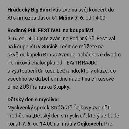
Hrádecký Big Band
vás zve na svůj koncert do
Atommuzea Javor 51
Míšov 7. 6.
od 14:00.
Rodinný PŮL FESTIVAL na koupališti
7. 6.
od 14:00 jste zváni na Rodinný Půl Festival
na koupališti
v Sušici
! Těšit se můžete na
skvělou kapelu Brass Avenue, pohádkové divadlo
Perníková chaloupka od TEArTR RAJDO
a vystoupení Cirkusu LeGrando, který ukáže, co
všechno se dá během dne naučit na cirkusové
dílně ZUŠ Františka Stupky.
Dětský den s myslivci
Myslivecký spolek Strážiště Čejkovy zve děti
i rodiče na „Dětský den s myslivci“, který se bude
konat
7. 6.
od 14:00 na hřišti
v Čejkovech
. Pro