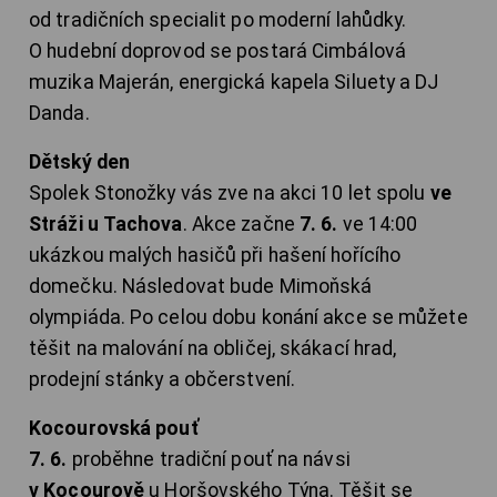
od tradičních specialit po moderní lahůdky.
O hudební doprovod se postará Cimbálová
muzika Majerán, energická kapela Siluety a DJ
Danda.
Dětský den
Spolek Stonožky vás zve na akci 10 let spolu
ve
Stráži u Tachova
. Akce začne
7. 6.
ve 14:00
ukázkou malých hasičů při hašení hořícího
domečku. Následovat bude Mimoňská
olympiáda. Po celou dobu konání akce se můžete
těšit na malování na obličej, skákací hrad,
prodejní stánky a občerstvení.
Kocourovská pouť
7. 6.
proběhne tradiční pouť na návsi
v Kocourově
u Horšovského Týna. Těšit se