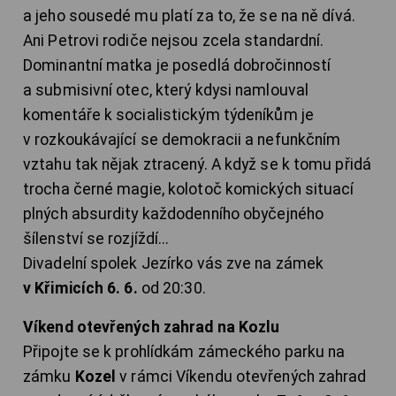
a jeho sousedé mu platí za to, že se na ně dívá.
Ani Petrovi rodiče nejsou zcela standardní.
Dominantní matka je posedlá dobročinností
a submisivní otec, který kdysi namlouval
komentáře k socialistickým týdeníkům je
v rozkoukávající se demokracii a nefunkčním
vztahu tak nějak ztracený. A když se k tomu přidá
trocha černé magie, kolotoč komických situací
plných absurdity každodenního obyčejného
šílenství se rozjíždí...
Divadelní spolek Jezírko vás zve na zámek
v Křimicích 6. 6.
od 20:30.
Víkend otevřených zahrad na Kozlu
Připojte se k prohlídkám zámeckého parku na
zámku
Kozel
v rámci Víkendu otevřených zahrad