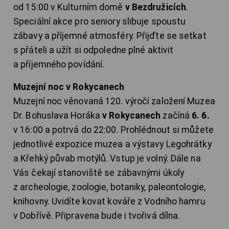
od 15:00 v Kulturním domě
v Bezdružicích
.
Speciální akce pro seniory slibuje spoustu
zábavy a příjemné atmosféry. Přijďte se setkat
s přáteli a užít si odpoledne plné aktivit
a příjemného povídání.
Muzejní noc v Rokycanech
Muzejní noc věnovaná 120. výročí založení Muzea
Dr. Bohuslava Horáka
v Rokycanech
začíná
6. 6.
v 16:00 a potrvá do 22:00. Prohlédnout si můžete
jednotlivé expozice muzea a výstavy Legohrátky
a Křehký půvab motýlů. Vstup je volný. Dále na
Vás čekají stanoviště se zábavnými úkoly
z archeologie, zoologie, botaniky, paleontologie,
knihovny. Uvidíte kovat kováře z Vodního hamru
v Dobřívě. Připravena bude i tvořivá dílna.