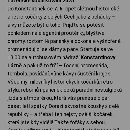
Lázeňské kočárkování 2025
Do Konstantinek se
7. 6.
opět slétnou historické
a retro kočárky z celých Čech jako z pohádky –
a vy můžete být u toho! Přijďte se potěšit
pohledem na elegantní proutěnky, blyštivé
chromy, roztomilé panenky a dokonale vyšňořené
promenádující se dámy a pány. Startuje se ve
13:00 na autobusovém nádraží
Konstantinovy
Lázně
a pak už to frčí – focení, promenáda,
tombola, povídání, vůně kávy i šustění krajek.
Všechny milovníky historických kočárků, retro
stylu, rebornů i panenek čeká parádní nostalgická
jízda s atmosférou, která vás přenese o pár
desetiletí zpátky. Dorazí skvostné kousky z celé
republiky – a třeba i ten nejstylovější kočárek,
který jste kdy viděli! Takže foťáky s sebou,