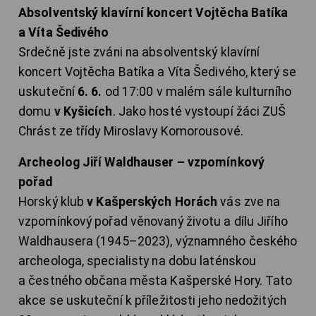
Absolventský klavírní koncert Vojtěcha Batíka
a Víta Šedivého
Srdečně jste zváni na absolventský klavírní
koncert Vojtěcha Batíka a Víta Šedivého, který se
uskuteční
6. 6.
od 17:00 v malém sále kulturního
domu
v Kyšicích
. Jako hosté vystoupí žáci ZUŠ
Chrást ze třídy Miroslavy Komorousové.
Archeolog Jiří Waldhauser – vzpomínkový
pořad
Horský klub
v Kašperských Horách
vás zve na
vzpomínkový pořad věnovaný životu a dílu Jiřího
Waldhausera (1945–2023), významného českého
archeologa, specialisty na dobu laténskou
a čestného občana města Kašperské Hory. Tato
akce se uskuteční k příležitosti jeho nedožitých