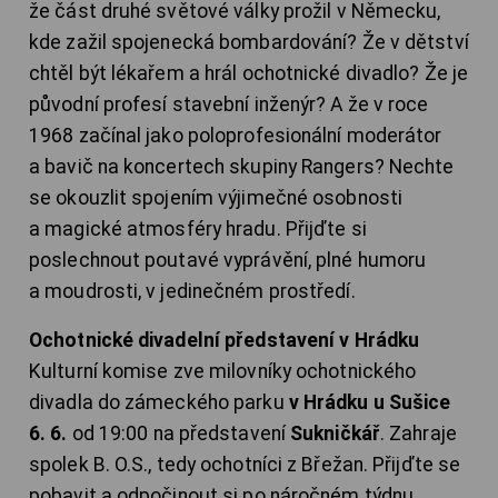
že část druhé světové války prožil v Německu,
kde zažil spojenecká bombardování? Že v dětství
chtěl být lékařem a hrál ochotnické divadlo? Že je
původní profesí stavební inženýr? A že v roce
1968 začínal jako poloprofesionální moderátor
a bavič na koncertech skupiny Rangers? Nechte
se okouzlit spojením výjimečné osobnosti
a magické atmosféry hradu. Přijďte si
poslechnout poutavé vyprávění, plné humoru
a moudrosti, v jedinečném prostředí.
Ochotnické divadelní představení v Hrádku
Kulturní komise zve milovníky ochotnického
divadla do zámeckého parku
v Hrádku u Sušice
6. 6.
od 19:00 na představení
Sukničkář
. Zahraje
spolek B. O.S., tedy ochotníci z Břežan. Přijďte se
pobavit a odpočinout si po náročném týdnu.