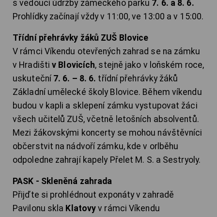
s vedoucí údržby zámeckého parku
7. 6. a 8. 6.
Prohlídky začínají vždy v 11:00, ve 13:00 a v 15:00.
Třídní přehrávky žáků ZUŠ Blovice
V rámci Víkendu otevřených zahrad se na zámku
v Hradišti
v Blovicích
, stejně jako v loňském roce,
uskuteční
7. 6. – 8. 6.
třídní přehrávky žáků
Základní umělecké školy Blovice. Během víkendu
budou v kapli a sklepení zámku vystupovat žáci
všech učitelů ZUŠ, včetně letošních absolventů.
Mezi žákovskými koncerty se mohou návštěvníci
občerstvit na nádvoří zámku, kde v orlběhu
odpoledne zahrají kapely Přelet M. S. a Sestryoly.
PASK - Skleněná zahrada
Přijďte si prohlédnout exponáty v zahradě
Pavilonu skla
Klatovy
v rámci Víkendu