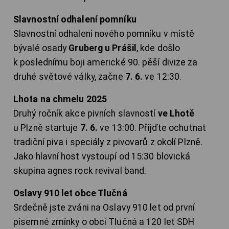
Slavnostní odhalení pomníku
Slavnostní odhalení nového pomníku v místě
bývalé osady
Gruberg u Prášil
, kde došlo
k poslednímu boji americké 90. pěší divize za
druhé světové války, začne
7. 6.
ve 12:30.
Lhota na chmelu 2025
Druhý ročník akce pivních slavností
ve Lhotě
u Plzně startuje
7. 6.
ve 13:00. Přijďte ochutnat
tradiční piva i speciály z pivovarů z okolí Plzně.
Jako hlavní host vystoupí od 15:30 blovická
skupina agnes rock revival band.
Oslavy 910 let obce Tlučná
Srdečně jste zváni na Oslavy 910 let od první
písemné zmínky o obci Tlučná a 120 let SDH