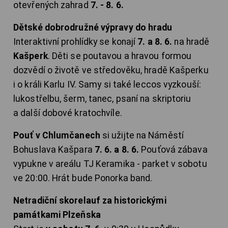
otevřených zahrad
7. - 8. 6.
Dětské dobrodružné výpravy do hradu
Interaktivní prohlídky se konají
7. a 8. 6.
na hradě
Kašperk
. Děti se poutavou a hravou formou
dozvědí o životě ve středověku, hradě Kašperku
i o králi Karlu IV. Samy si také leccos vyzkouší:
lukostřelbu, šerm, tanec, psaní na skriptoriu
a další dobové kratochvíle.
Pouť v Chlumčanech
si užijte na Náměstí
Bohuslava Kašpara
7. 6. a 8. 6.
Pouťová zábava
vypukne v areálu TJ Keramika - parket v sobotu
ve 20:00. Hrát bude Ponorka band.
Netradiční skorelauf za historickými
památkami Plzeňska