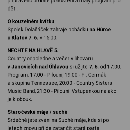
připraveno drobné pohoštění a malý program pro
děti.
O kouzelném kvítku
Spolek Dolaňáček zahraje pohádku
na Hůrce
u Klatov 7. 6.
v 15:00.
NECHTE NA HLAVĚ 5.
Country odpoledne a večer v lihovaru
v Janovicích nad Úhlavou
si užijte
7. 6.
od 17:00.
Program: 17:00 - Pilouni, 19:00 - Fr. Čermák
a skupina Tennessee, 20:00 - Country Sisters
Music Band, 21:30 - Pilouni. Vstupenkou na akci
je klobouk.
Staročeské máje / suché
Srdečně jste zváni na Suché máje, kde si po
letech znovu přijde zatančit stará parta