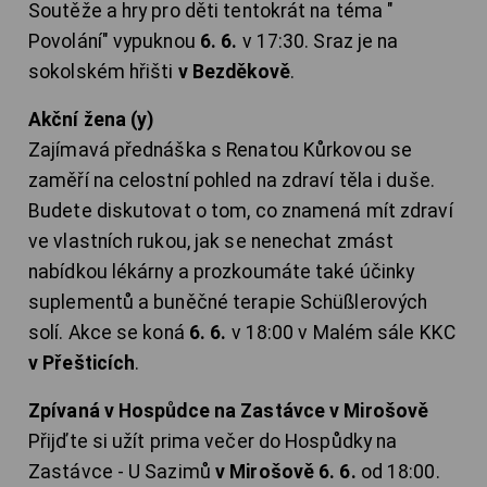
Soutěže a hry pro děti tentokrát na téma "
Povolání" vypuknou
6. 6.
v 17:30. Sraz je na
sokolském hřišti
v Bezděkově
.
Akční žena (y)
Zajímavá přednáška s Renatou Kůrkovou se
zaměří na celostní pohled na zdraví těla i duše.
Budete diskutovat o tom, co znamená mít zdraví
ve vlastních rukou, jak se nenechat zmást
nabídkou lékárny a prozkoumáte také účinky
suplementů a buněčné terapie Schüßlerových
solí. Akce se koná
6. 6.
v 18:00 v Malém sále KKC
v Přešticích
.
Zpívaná v Hospůdce na Zastávce v Mirošově
Přijďte si užít prima večer do Hospůdky na
Zastávce - U Sazimů
v Mirošově 6. 6.
od 18:00.