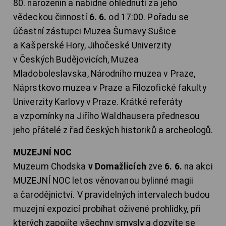
80. narozenin a nabídne ohlédnutí za jeho
vědeckou činností
6. 6.
od 17:00. Pořadu se
účastní zástupci Muzea Šumavy Sušice
a Kašperské Hory, Jihočeské Univerzity
v Českých Budějovicích, Muzea
Mladoboleslavska, Národního muzea v Praze,
Náprstkovo muzea v Praze a Filozofické fakulty
Univerzity Karlovy v Praze. Krátké referáty
a vzpomínky na Jiřího Waldhausera přednesou
jeho přátelé z řad českých historiků a archeologů.
MUZEJNÍ NOC
Muzeum Chodska
v Domažlicích
zve
6. 6.
na akci
MUZEJNÍ NOC letos věnovanou bylinné magii
a čarodějnictví. V pravidelných intervalech budou
muzejní expozicí probíhat oživené prohlídky, při
kterých zapojíte všechny smysly a dozvíte se