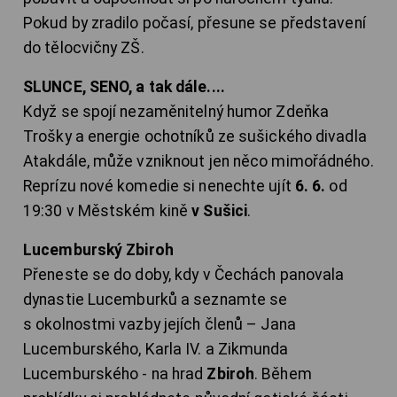
Pokud by zradilo počasí, přesune se představení
do tělocvičny ZŠ.
SLUNCE, SENO, a tak dále....
Když se spojí nezaměnitelný humor Zdeňka
Trošky a energie ochotníků ze sušického divadla
Atakdále, může vzniknout jen něco mimořádného.
Reprízu nové komedie si nenechte ujít
6. 6.
od
19:30 v Městském kině
v Sušici
.
Lucemburský Zbiroh
Přeneste se do doby, kdy v Čechách panovala
dynastie Lucemburků a seznamte se
s okolnostmi vazby jejích členů – Jana
Lucemburského, Karla IV. a Zikmunda
Lucemburského - na hrad
Zbiroh
. Během