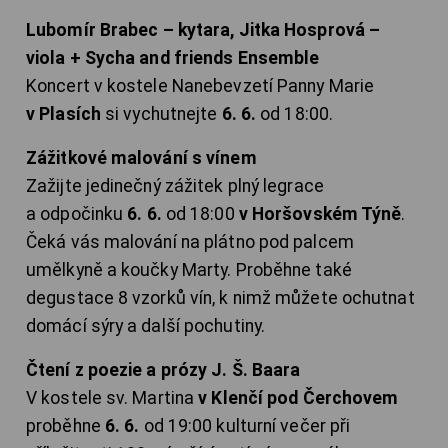
Lubomír Brabec – kytara, Jitka Hosprová –
viola + Sycha and friends Ensemble
Koncert v kostele Nanebevzetí Panny Marie
v Plasích
si vychutnejte
6. 6.
od 18:00.
Zážitkové malování s vínem
Zažijte jedinečný zážitek plný legrace
a odpočinku
6. 6.
od 18:00
v Horšovském Týně
.
Čeká vás malování na plátno pod palcem
umělkyně a koučky Marty. Proběhne také
degustace 8 vzorků vín, k nimž můžete ochutnat
domácí sýry a další pochutiny.
Čtení z poezie a prózy J. Š. Baara
V kostele sv. Martina
v Klenčí pod Čerchovem
proběhne
6. 6.
od 19:00 kulturní večer při