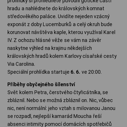
prohlídky si prohlédnete původní gotické části
hradu a nahlédnete do královských komnat
středověkého paláce. Uvidíte nejeden vzácný
exponát z doby Lucemburků a celý okruh bude
korunovat návštěva kaple, kterou využíval Karel
IV. Z ochozu hlásné věže se vám na závěr
naskytne výhled na krajinu někdejších
královských hradů kolem Karlovy císařské cesty
Via Carolina.
Speciální prohlídka startuje
6. 6.
ve 20:00.
Příběhy obyčejného šílenství
Svět kolem Petra, čerstvého čtyřicátníka, se
zbláznil. Nebo se možná zbláznil on. Nic, vůbec
nic, není normální: jeho vztah s milovanou Janou
se rozpadl, nejlepší kamarád Moucha řeší
absenci intimity pomocí domácích spotřebičů