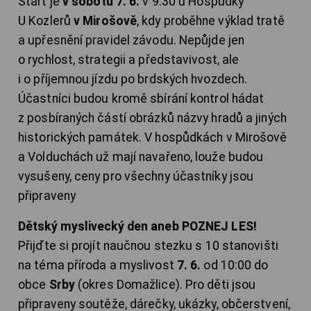
Start je
v sobotu 7. 6.
v 9:30 u Hospůdky
U Kozlerů
v Mirošově
, kdy proběhne výklad tratě
a upřesnění pravidel závodu. Nepůjde jen
o rychlost, strategii a představivost, ale
i o příjemnou jízdu po brdských hvozdech.
Účastníci budou kromě sbírání kontrol hádat
z posbíraných částí obrázků názvy hradů a jiných
historických památek. V hospůdkách v Mirošově
a Volduchách už mají navařeno, louže budou
vysušeny, ceny pro všechny účastníky jsou
připraveny
Dětský myslivecký den aneb POZNEJ LES!
Přijďte si projít naučnou stezku s 10 stanovišti
na téma příroda a myslivost
7. 6.
od 10:00 do
obce
Srby
(okres Domažlice). Pro děti jsou
připraveny soutěže, dárečky, ukázky, občerstvení,