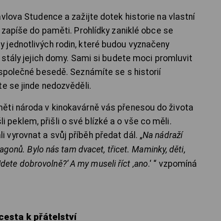
vlova Studence a zažijte dotek historie na vlastní
 zapíše do paměti. Prohlídky zaniklé obce se
 jednotlivých rodin, které budou vyznačeny
 stály jejich domy. Sami si budete moci promluvit
 společné besedě. Seznámíte se s historií
e se jinde nedozvěděli.
ěti národa v kinokavárně vás přenesou do života
ošli peklem, přišli o své blízké a o vše co měli.
vyrovnat a svůj příběh předat dál. „
Na nádraží
agonů. Bylo nás tam dvacet, třicet. Maminky, děti,
 ‚Jdete dobrovolně?‘ A my museli říct ‚ano
.‘ “ vzpomíná
cesta k přátelství