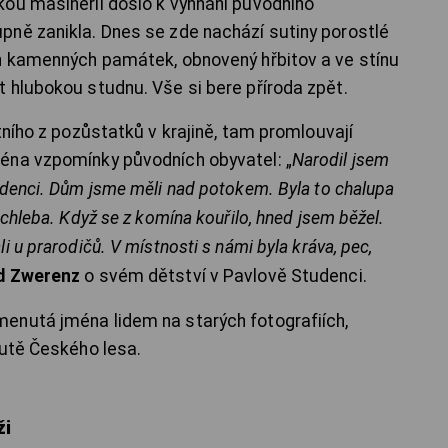
ou mašinérií došlo k vyhnání původního
ně zanikla. Dnes se zde nachází sutiny porostlé
ch kamenných památek, obnovený hřbitov a ve stínu
 hlubokou studnu. Vše si bere příroda zpět.
tního z pozůstatků v krajině, tam promlouvají
éna vzpomínky původních obyvatel: „
Narodil jsem
denci. Dům jsme měli nad potokem. Byla to chalupa
chleba. Když se z komína kouřilo, hned jsem běžel.
 u prarodičů. V místnosti s námi byla kráva, pec,
d Zwerenz
o svém dětství v Pavlově Studenci.
enutá jména lidem na starých fotografiích,
outě Českého lesa.
ži