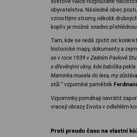
světové válce rozpoutané nacistick
obyvatelstva. Následně obec postup
vzrostlými stromy, několik drobný
kopřiv je možné snadno přehlédnout
Tam, kde se nedá zjistit nic konkré
historické mapy, dokumenty a zejm
se v roce 1939 v Zadním Pavlově Stu
s dřevěnými okny, kde babička pekla 
Maminka musela do lesa, my zůstávali
stůl.
“ vzpomíná pamětník
Ferdinan
Vzpomínky pomáhají navrátit zapom
vracejí obrazy života v odlehlém k
Proti proudu času na vlastní ků