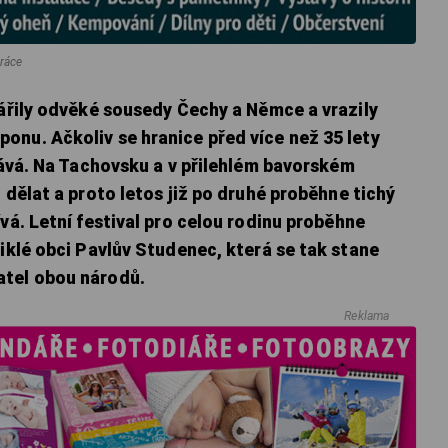
práce
vářily odvěké sousedy Čechy a Němce a vrazily
onu. Ačkoliv se hranice před více než 35 lety
stává. Na Tachovsku a v přilehlém bavorském
 dělat a proto letos již po druhé proběhne tichý
vá. Letní festival pro celou rodinu proběhne
niklé obci Pavlův Studenec, která se tak stane
atel obou národů.
Reklama