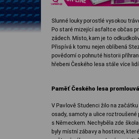
Slunné louky porostlé vysokou tr
Po staré mizející asfaltce občas pr
zádech. Místo, kam je to odkudkoliv
Přispívá k tomu nejen oblíbená Ste
povědomí o pohnuté historii příhran
hřebeni Českého lesa stále více lidí
Paměť Českého lesa promlouv
V Pavlově Studenci žilo na začátku 
osady, samoty a ulice roztroušené
s Německem. Nechyběla zde škola, 
byly místní zábavy a hostince, které