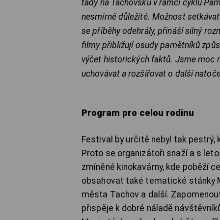
tady na Tachovsku v rámci cyklu Pamě
nesmírně důležité. Možnost setkávat 
se příběhy odehrály, přináší silný r
filmy přibližují osudy pamětníků způ
výčet historických faktů. Jsme moc 
uchovávat a rozšiřovat o další natoč
Program pro celou rodinu
Festival by určitě nebyl tak pestr
Proto se organizátoři snaží a s let
zmíněné kinokavárny, kde poběží c
obsahovat také tematické stánky M
města Tachov a další. Zapomenout
přispěje k dobré náladě návštěvník