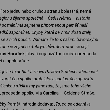
stí pro jednu nebo druhou stranu bolestná, nemá
egionu žijeme společně – Češi i Němci – historie
ejí poznání má zejména připomenout paměť naší
dků zapomínat. Chyby, které se v minulosti staly,
e z nich poučit. Vnímám, že to s našimi bavorskými
storie je zejména dobrým důvodem, proč se sejít
ouš Horáček,
hlavní organizátor a místopředseda
í a spolupráce.
té je se tu potkat a znovu Pavlovu Studenci vdechnout
-bavorského spolku přátelství a spolupráce opravdu
šlenkou přišli a my jsme rádi, že jsme toho všeho
, předseda spolku Via Carolina – Goldene Straße.
čky Paměti národa dodává: „
To, co se odehrává