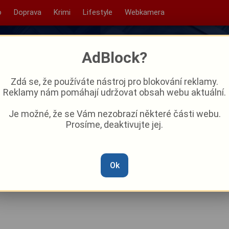
o
Doprava
Krimi
Lifestyle
Webkamera
AdBlock?
Zdá se, že používáte nástroj pro blokování reklamy.
Reklamy nám pomáhají udržovat obsah webu aktuální.
Je možné, že se Vám nezobrazí některé části webu.
Prosíme, deaktivujte jej.
udenec se mění v místo
 Němců
Ok