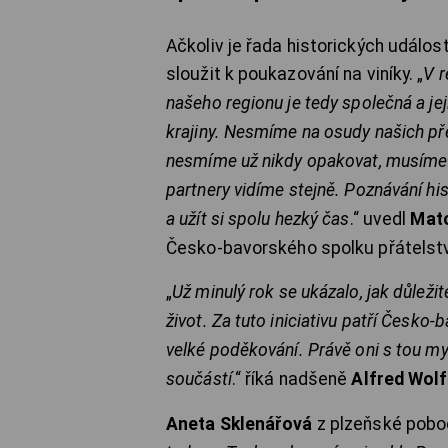
Ačkoliv je řada historických událo
sloužit k poukazování na viníky. „
V r
našeho regionu je tedy společná a j
krajiny. Nesmíme na osudy našich pře
nesmíme už nikdy opakovat, musíme s
partnery vidíme stejně. Poznávání hi
a užít si spolu hezký čas
.“ uvedl
Mat
Česko-bavorského spolku přátelstv
„
Už minulý rok se ukázalo, jak důleži
život. Za tuto iniciativu patří Česko
velké poděkování. Právě oni s tou my
součástí
.“ říká nadšeně
Alfred Wolf
Aneta Sklenářová
z plzeňské pobo