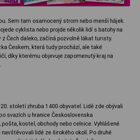
ávou. Sem tam osamocený strom nebo menší hájek.
ojede cyklista nebo projde několik lidí s batohy na
 z Čech daleko, začíná pozvolně lákat turisty.
zka Českem, která tudy prochází, ale také
ičí, díky kterému objevuje zapomenutý kraj na
.
á
20. století zhruba 1400 obyvatel. Lidé zde obývali
 po svazích u hranice Československa
pošta, kostel, obchody nebo celnice. Vyhlášené
 navštěvovali lidé ze širokého okolí. Po druhé