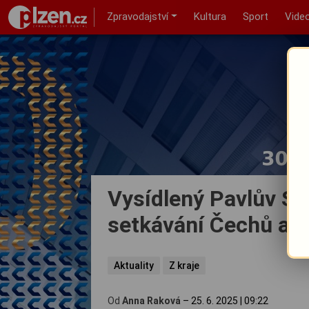
Zpravodajství
Kultura
Sport
Vide
Vysídlený Pavlův St
setkávání Čechů a
Aktuality
Z kraje
Od
Anna Raková
–
25. 6. 2025
|
09:22