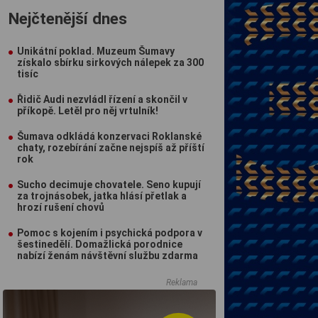
Nejčtenější dnes
Unikátní poklad. Muzeum Šumavy
získalo sbírku sirkových nálepek za 300
tisíc
Řidič Audi nezvládl řízení a skončil v
příkopě. Letěl pro něj vrtulník!
Šumava odkládá konzervaci Roklanské
chaty, rozebírání začne nejspíš až příští
rok
Sucho decimuje chovatele. Seno kupují
za trojnásobek, jatka hlásí přetlak a
hrozí rušení chovů
Pomoc s kojením i psychická podpora v
šestinedělí. Domažlická porodnice
nabízí ženám návštěvní službu zdarma
Reklama