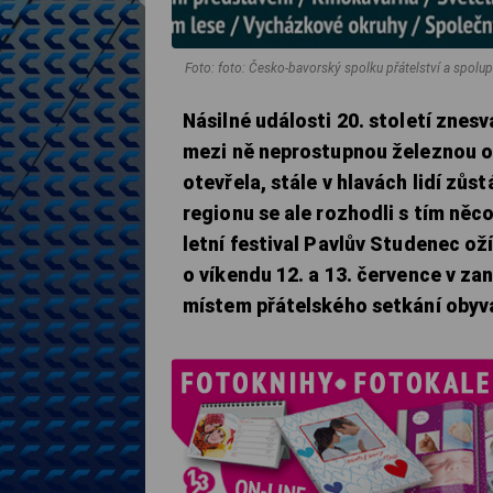
Foto: foto: Česko-bavorský spolku přátelství a spolu
Násilné události 20. století znes
mezi ně neprostupnou železnou op
otevřela, stále v hlavách lidí zů
regionu se ale rozhodli s tím něco
letní festival Pavlův Studenec oží
o víkendu 12. a 13. července v za
místem přátelského setkání obyv