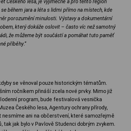
ť Českého lesa, je výjimečné a pro tento region
se během jara a léta s lidmi přímo na místech, kde
ozměr porozumění minulosti. Výstavy a dokumentární
sobem, který dokáže oslovit – často víc než samotný
rádi, že můžeme být součástí a pomáhat tuto paměť
ené příběhy
.“
ý, kdyby se věnoval pouze historickým tématům.
ošním ročníkem přináší zcela nové prvky. Mimo již
elodenní program, bude festivalová vesnička
uzea Českého lesa, Agentury ochrany přírody,
 nesmíme ani na občerstvení, které samozřejmě
ů, tak jak bylo v Pavlově Studenci dobrým zvykem.