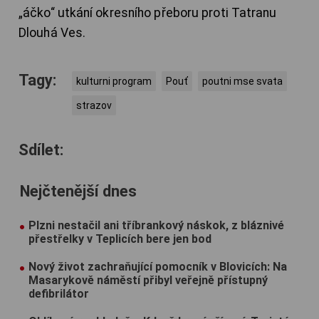
„áčko“ utkání okresního přeboru proti Tatranu
Dlouhá Ves.
Tagy:
kulturni program
Pouť
poutni mse svata
strazov
Sdílet:
Nejčtenější dnes
Plzni nestačil ani tříbrankový náskok, z bláznivé
přestřelky v Teplicích bere jen bod
Nový život zachraňující pomocník v Blovicích: Na
Masarykově náměstí přibyl veřejně přístupný
defibrilátor