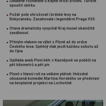
Oblíbené rozhledně u Kdyně hrozí zřícení. Turisté
spouští sbírku
Požár pole ohrožoval i brdské lesy na
Rokycansku. Zasahovala i legendární Praga V3S
Otava dramaticky vysychá! Kraj musel okamžitě
zasáhnout
Přímým vlakem na výlet z Plzně až do srdce
Českého lesa: Spěšný vlak jezdí každou sobotu až
do října
Opiliáda aneb Pivní běh: v Kaznějově se poběží na
pět kilometrů a pět piv
Plzeň v hlavní roli na velkém plátně: Hvězdně
obsazená komedie Martina Horského se představí
na bezplatné projekci na Lochotíně