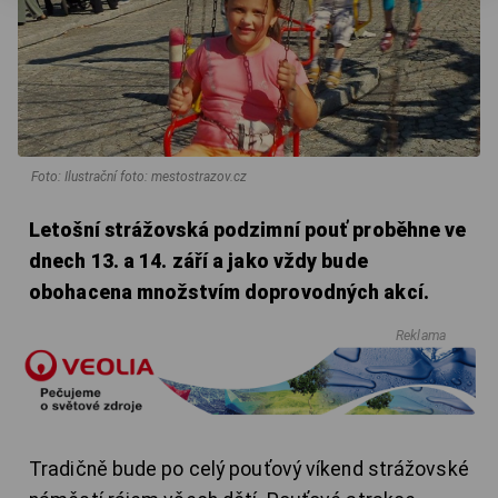
Foto: Ilustrační foto: mestostrazov.cz
Letošní strážovská podzimní pouť proběhne ve
dnech 13. a 14. září a jako vždy bude
obohacena množstvím doprovodných akcí.
Reklama
Tradičně bude po celý pouťový víkend strážovské