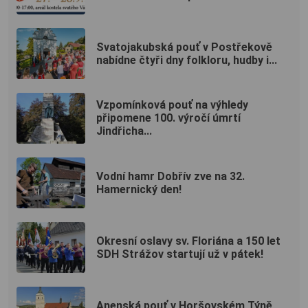
Svatojakubská pouť v Postřekově
nabídne čtyři dny folkloru, hudby i...
Vzpomínková pouť na výhledy
připomene 100. výročí úmrtí
Jindřicha...
Vodní hamr Dobřív zve na 32.
Hamernický den!
Okresní oslavy sv. Floriána a 150 let
SDH Strážov startují už v pátek!
Anenská pouť v Horšovském Týně