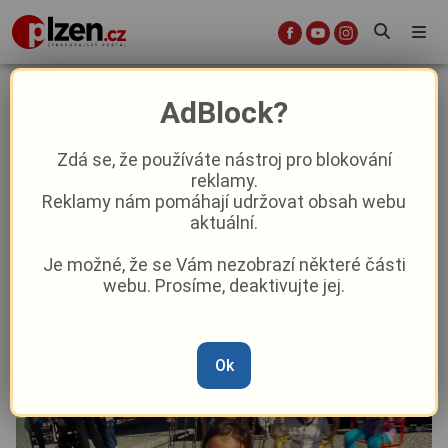
Vydejte se na podzimní pouť do
AdBlock?
Strážova a užijte si bohatý
doprovodný program
Zdá se, že používáte nástroj pro blokování
reklamy.
Reklamy nám pomáhají udržovat obsah webu
Aktuality
Kultura
Aktuálně
Z kraje
aktuální.
Je možné, že se Vám nezobrazí některé části
Od
Peggy Kýrová
–
13. 9. 2025
|
04:31
webu. Prosíme, deaktivujte jej.
Ok