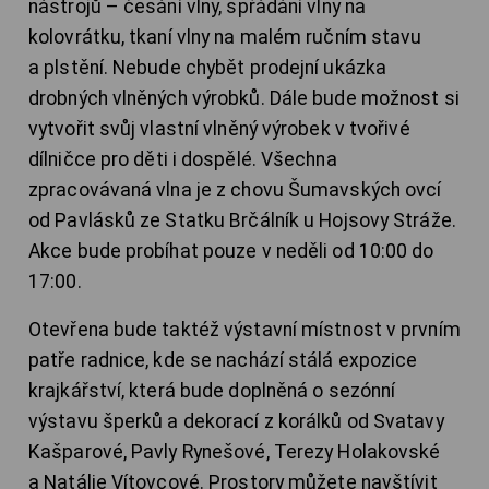
nástrojů – česání vlny, spřádání vlny na
kolovrátku, tkaní vlny na malém ručním stavu
a plstění. Nebude chybět prodejní ukázka
drobných vlněných výrobků. Dále bude možnost si
vytvořit svůj vlastní vlněný výrobek v tvořivé
dílničce pro děti i dospělé. Všechna
zpracovávaná vlna je z chovu Šumavských ovcí
od Pavlásků ze Statku Brčálník u Hojsovy Stráže.
Akce bude probíhat pouze v neděli od 10:00 do
17:00.
Otevřena bude taktéž výstavní místnost v prvním
patře radnice, kde se nachází stálá expozice
krajkářství, která bude doplněná o sezónní
výstavu šperků a dekorací z korálků od Svatavy
Kašparové, Pavly Rynešové, Terezy Holakovské
a Natálie Vítovcové. Prostory můžete navštívit