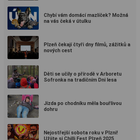
Chybí vám domácí mazlíček? Možná
na vás čeká v útulku
Plzeň čekají čtyři dny filmů, zážitků a
nových cest
Děti se učily o přírodě v Arboretu
Sofronka na tradičním Dni lesa
Jízda po chodníku měla bouřlivou
dohru
Nejostřejší sobota roku v Plzni!
Užijte si Chilli Fest Plzeň 2025