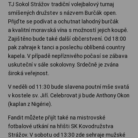
TJ Sokol Strážov tradiční volejbalový turnaj
smíšených družstev s názvem Burčák open.
Přijďte se podívat a ochutnat lahodný burčák
a kvalitní moravská vína s možností jejich koupě.
Zajištěno bude také další občerstvení. Od 18:00
pak zahraje k tanci a poslechu oblíbená country
kapela. V případě nepříznivého počasí se zábava
uskuteční v sále sokolovny. Srdečně je zvána
široká veřejnost.
V neděli od 11:30 bude slavena poutní mše svatá
v kostele sv. Jiří. Celebrovat ji bude Anthony Okon
(kaplan z Nigérie).
Fandit můžete přijít také na mistrovské
fotbalové utkání na hřišti SK Kovodružstva
Strážov. V sobotu od 13:30 zde sehraje mužské