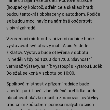
náměstí rájem všech dětí. Pouťové atrakce
(houpačky, kolotoč, střelnice a skákací hrad)
budou tentokrát obohaceny o autodrom. Rodiče
se budou moci navíc na náměstí občerstvit
v pivní zahradě.
V zasedací místnosti v přízemí radnice bude
vystavovat své obrazy malíř Alois Anderle
z Klatov. Výstava bude otevřena v sobotu
i v neděli vždy od 10:00 do 17:00. Slavnostní
vernisáž výstavy, na níž vystoupí s kytarou Luděk
Doležal, se koná v sobotu od 10:00.
Spolková místnost v přízemí radnice bude
v neděli patřit ovčí vlně. Vlněná přehlídka bude
obsahovat ukázku ručního zpracování ovčí vlny
tradičním způsobem pomocí malých ručních