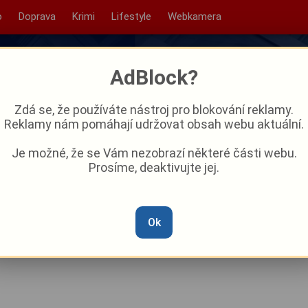
o
Doprava
Krimi
Lifestyle
Webkamera
AdBlock?
Zdá se, že používáte nástroj pro blokování reklamy.
Reklamy nám pomáhají udržovat obsah webu aktuální.
Je možné, že se Vám nezobrazí některé části webu.
Prosíme, deaktivujte jej.
ledem: Jedna samice unikla,
avřené
Ok