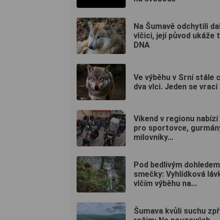
Na Šumavě odchytili dal
vlčici, její původ ukáže 
DNA
Ve výběhu v Srní stále 
dva vlci. Jeden se vrací k
Víkend v regionu nabízí
pro sportovce, gurmány
milovníky...
Pod bedlivým dohledem
smečky: Vyhlídková láv
vlčím výběhu na...
Šumava kvůli suchu zpř