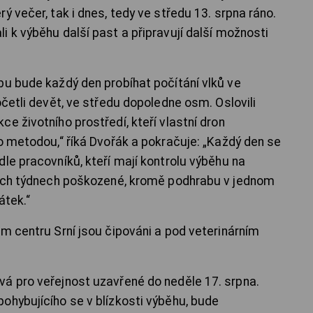
ý večer, tak i dnes, tedy ve středu 13. srpna ráno.
 k výběhu další past a připravují další možnosti
bu bude každý den probíhat počítání vlků ve
očetli devět, ve středu dopoledne osm. Oslovili
e životního prostředí, kteří vlastní dron
o metodou,“ říká Dvořák a pokračuje: „Každý den se
le pracovníků, kteří mají kontrolu výběhu na
dních týdnech poškozené, kromě podhrabu v jednom
átek.“
ém centru Srní jsou čipováni a pod veterinárním
á pro veřejnost uzavřené do neděle 17. srpna.
ohybujícího se v blízkosti výběhu, bude