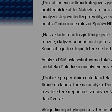
„Po nahlášení setkání kolegové vyj
prohledali lokalitu. Nalezli tam čer
analýzu. Její výsledky potvrdily, ž
centra,“ informuje mluvčí Správy 
„Na základě tohoto zjištění je jisté
možně, i když v současnosti je to 
Kundratic je to stejné, které se teď
Analýza DNA byla vyhotovena také z
nedaleko Poledníku minulý týden ve
„Protože při prvotním ohledání těla 
tkáně do laboratoře na analýzu. Pod
o zvíře, které nepochází z chovu v 
Jan Dvořák.
Vlčí jedinec pohybující se v těsné 