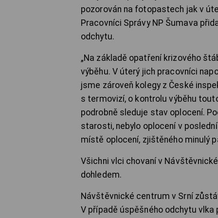
pozorován na fotopastech jak v úter
Pracovníci Správy NP Šumava přidali
odchytu.
„Na základě opatření krizového štá
výběhu. V úterý jich pracovníci nap
jsme zároveň kolegy z České inspekc
s termovizí, o kontrolu výběhu tout
podrobně sleduje stav oplocení. Pod
starosti, nebylo oplocení v posle
místě oplocení, zjištěného minulý p
Všichni vlci chovaní v Návštěvnick
dohledem.
Návštěvnické centrum v Srní zůstáv
V případě úspěšného odchytu vlka p