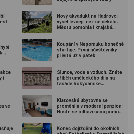
ší
Nový akvadukt na Hadrovci
test
vyšel levněji, než se čekalo.
Městu pomohla i krajská
dotace
Koupání v Nepomuku konečně
chybí
startuje. První návštěvníky
...
přivítá už v pátek
 akce
Slunce, voda a vzduch. Znáte
 i
příběh uměleckého díla na
fasádě Rokycanské
nemocnice?
Klatovská ubytovna se
ka ve
proměnila v moderní penzion:
Hosté se odbaví sami pomocí
kódu
ísňuje
Konec dojíždění do okolních