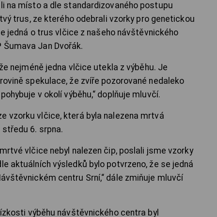
eli na místo a dle standardizovaného postupu
stvý trus, ze kterého odebrali vzorky pro genetickou
e se jedná o trus vlčice z našeho návštěvnického
NP Šumava Jan Dvořák.
, že nejméně jedna vlčice utekla z výběhu. Je
v rovině spekulace, že zvíře pozorované nedaleko
 pohybuje v okolí výběhu,“ doplňuje mluvčí.
e vzorku vlčice, která byla nalezena mrtvá
 středu 6. srpna.
mrtvé vlčice nebyl nalezen čip, poslali jsme vzorky
le aktuálních výsledků bylo potvrzeno, že se jedná
Návštěvnickém centru Srní,“ dále zmiňuje mluvčí
blízkosti výběhu návštěvnického centra byl