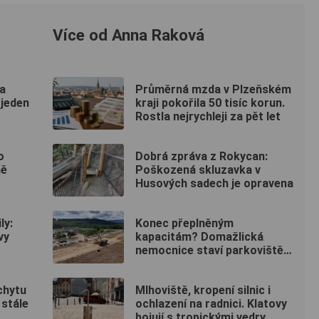
Více od Anna Raková
na
Průměrná mzda v Plzeňském
 jeden
kraji pokořila 50 tisíc korun.
Rostla nejrychleji za pět let
o
Dobrá zpráva z Rokycan:
ně
Poškozená skluzavka v
Husových sadech je opravena
ly:
Konec přeplněným
vy
kapacitám? Domažlická
nemocnice staví parkoviště
pro zaměstnance
chytu
Mlhoviště, kropení silnic i
 stále
ochlazení na radnici. Klatovy
bojují s tropickými vedry