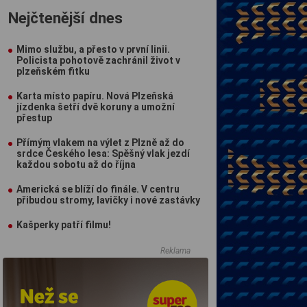
Nejčtenější dnes
Mimo službu, a přesto v první linii.
Policista pohotově zachránil život v
plzeňském fitku
Karta místo papíru. Nová Plzeňská
jízdenka šetří dvě koruny a umožní
přestup
Přímým vlakem na výlet z Plzně až do
srdce Českého lesa: Spěšný vlak jezdí
každou sobotu až do října
Americká se blíží do finále. V centru
přibudou stromy, lavičky i nové zastávky
Kašperky patří filmu!
Reklama