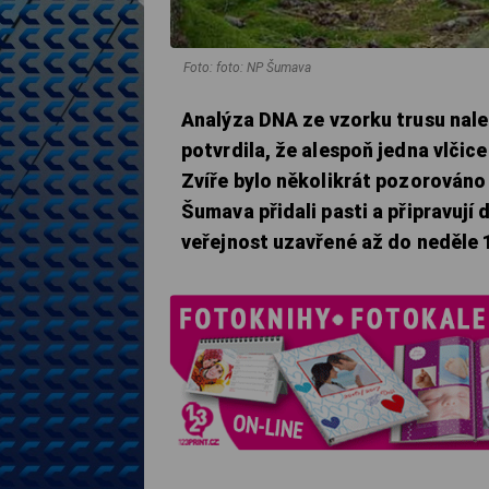
Foto: foto: NP Šumava
Analýza DNA ze vzorku trusu nal
potvrdila, že alespoň jedna vlčic
Zvíře bylo několikrát pozorováno 
Šumava přidali pasti a připravují
veřejnost uzavřené až do neděle 1