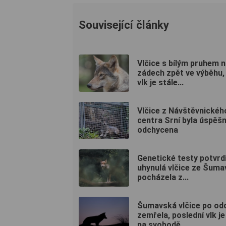
Související články
Vlčice s bílým pruhem 
zádech zpět ve výběhu,
vlk je stále...
Vlčice z Návštěvnickéh
centra Srní byla úspěš
odchycena
Genetické testy potvrdi
uhynulá vlčice ze Šuma
pocházela z...
Šumavská vlčice po od
zemřela, poslední vlk je
na svobodě