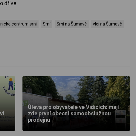
 dříve.
nicke centrum srni
Srní
Srní na Šumavě
vlci na Šumavě
Úleva pro obyvatele ve Vidicích: mají
ví
zde první obecní samoobslužnou
prodejnu