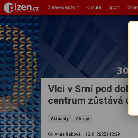
Zpravodajství
Kultura
Sport
Vide
Vlci v Srní pod doh
centrum zůstává uz
Aktuality
Z kraje
Od
Anna Raková
–
13. 8. 2025
|
12:39