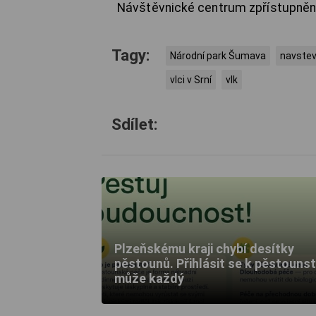
Návštěvnické centrum zpřístupněno
Tagy:
Národní park Šumava
navstev
vlci v Srní
vlk
Sdílet:
Plzeňskému kraji chybí desítky
pěstounů. Přihlásit se k pěstounst
může každý