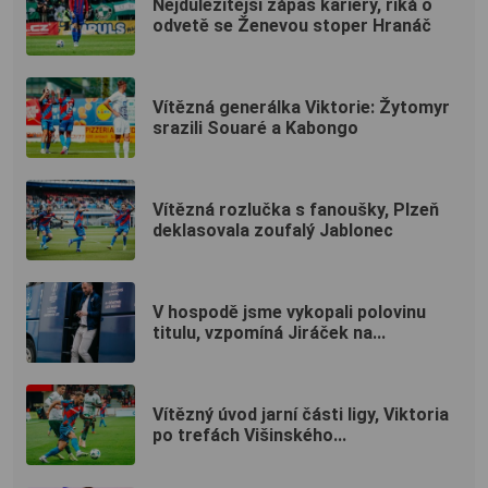
Nejdůležitější zápas kariéry, říká o
odvetě se Ženevou stoper Hranáč
Vítězná generálka Viktorie: Žytomyr
srazili Souaré a Kabongo
Vítězná rozlučka s fanoušky, Plzeň
deklasovala zoufalý Jablonec
V hospodě jsme vykopali polovinu
titulu, vzpomíná Jiráček na...
Vítězný úvod jarní části ligy, Viktoria
po trefách Višinského...