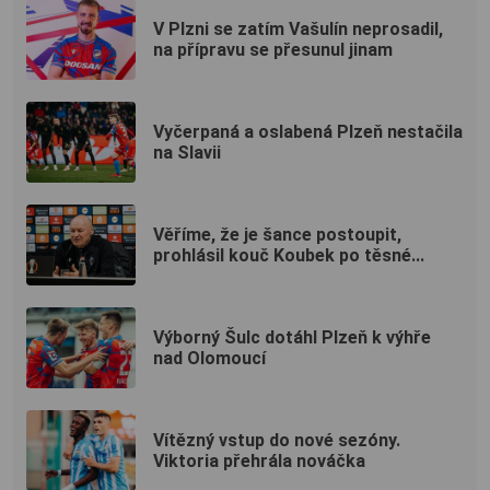
V Plzni se zatím Vašulín neprosadil,
na přípravu se přesunul jinam
Vyčerpaná a oslabená Plzeň nestačila
na Slavii
Věříme, že je šance postoupit,
prohlásil kouč Koubek po těsné...
Výborný Šulc dotáhl Plzeň k výhře
nad Olomoucí
Vítězný vstup do nové sezóny.
Viktoria přehrála nováčka