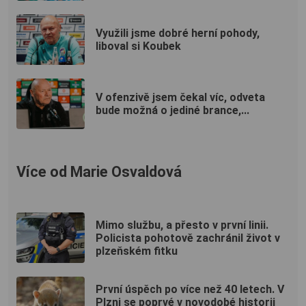
Využili jsme dobré herní pohody,
liboval si Koubek
V ofenzivě jsem čekal víc, odveta
bude možná o jediné brance,...
Více od Marie Osvaldová
Mimo službu, a přesto v první linii.
Policista pohotově zachránil život v
plzeňském fitku
První úspěch po více než 40 letech. V
Plzni se poprvé v novodobé historii