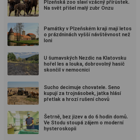
Plzeňská zoo slaví vzácný přírůstek.
Na svět přišel malý zubr Onzu
Památky v Plzeňském kraji mají letos
o prázdninách vyšší návštěvnost než
loni
U šumavských Nezdic na Klatovsku
hořel les a louka, dobrovolný hasič
skončil v nemocnici
Sucho decimuje chovatele. Seno
kupují za trojnásobek, jatka hlásí
přetlak a hrozí rušení chovů
Šetrně, bez jizev a do 6 hodin domů.
Ve Stodu stoupá zájem o moderní
hysteroskopii