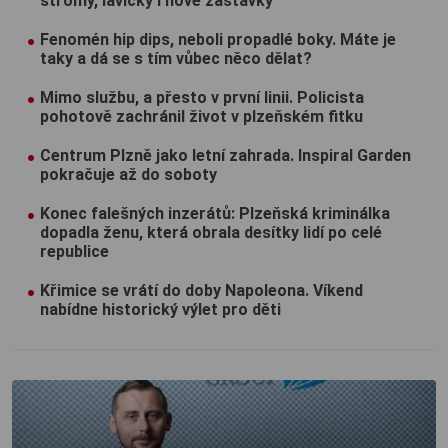
stromy, lavičky i nové zastávky
Fenomén hip dips, neboli propadlé boky. Máte je
taky a dá se s tím vůbec něco dělat?
Mimo službu, a přesto v první linii. Policista
pohotově zachránil život v plzeňském fitku
Centrum Plzně jako letní zahrada. Inspiral Garden
pokračuje až do soboty
Konec falešných inzerátů: Plzeňská kriminálka
dopadla ženu, která obrala desítky lidí po celé
republice
Křimice se vrátí do doby Napoleona. Víkend
nabídne historický výlet pro děti