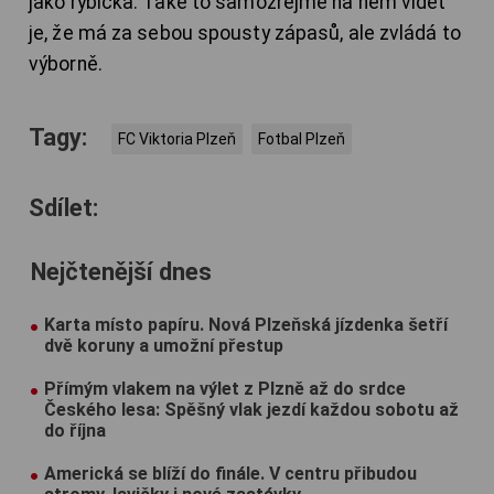
jako rybička. Také to samozřejmě na něm vidět
je, že má za sebou spousty zápasů, ale zvládá to
výborně.
Tagy:
FC Viktoria Plzeň
Fotbal Plzeň
Sdílet:
Nejčtenější dnes
Karta místo papíru. Nová Plzeňská jízdenka šetří
dvě koruny a umožní přestup
Přímým vlakem na výlet z Plzně až do srdce
Českého lesa: Spěšný vlak jezdí každou sobotu až
do října
Americká se blíží do finále. V centru přibudou