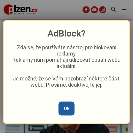
Vítězství vůle, věděl kouč
AdBlock?
Viktoriánů Koubek po vydřené
výhře nad Pardubicemi
Zdá se, že používáte nástroj pro blokování
reklamy.
Reklamy nám pomáhají udržovat obsah webu
Sport
aktuální.
Je možné, že se Vám nezobrazí některé části
Od
Marie Osvaldová
–
7. 10. 2024
|
07:42
webu. Prosíme, deaktivujte jej.
Ok