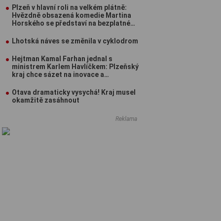
Plzeň v hlavní roli na velkém plátně:
Hvězdně obsazená komedie Martina
Horského se představí na bezplatné
projekci na Lochotíně
Lhotská náves se změnila v cyklodrom
Hejtman Kamal Farhan jednal s
ministrem Karlem Havlíčkem: Plzeňský
kraj chce sázet na inovace a
kvalifikované pracovníky
Otava dramaticky vysychá! Kraj musel
okamžitě zasáhnout
Reklama