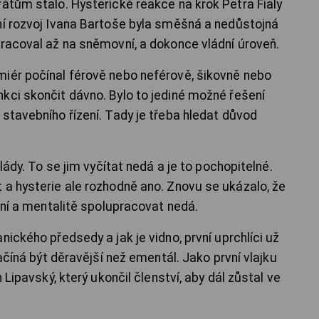
rátům stalo. Hysterické reakce na krok Petra Fialy
ní rozvoj Ivana Bartoše byla směšná a nedůstojná
pracoval až na sněmovní, a dokonce vládní úroveň.
iér počínal férově nebo neférově, šikovně nebo
kci skončit dávno. Bylo to jediné možné řešení
stavebního řízení. Tady je třeba hledat důvod
vlády. To se jim vyčítat nedá a je to pochopitelné.
 a hysterie ale rozhodně ano. Znovu se ukázalo, že
vání a mentalitě spolupracovat nedá.
nického předsedy a jak je vidno, první uprchlíci už
začíná být děravější než ementál. Jako první vlajku
 Lipavský, který ukončil členství, aby dál zůstal ve