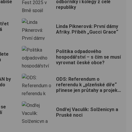
abiše
odborníky i kolegy z celé
republiky
třet
Linda Piknerová: První dámy
á
Afriky. Příběh „Gucci Grace“
Politika odpadového
lete
hospodářství – s čím se musí
u
vyrovnat české obce?
AN by
ODS: Referendum o
 do
referendu k „plzeňské díře“
přinese jen průtahy a projekt
výstavby nové čtvrti může
ukončit
 se
Ondřej Vaculík: Solženicyn a
lí
Pruské noci