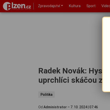
Zpravodajství
Kultura
Sport
Vide
Radek Novák: Hyster
uprchlíci skáčou z l
Politika
Od
Administrator
–
7. 10. 2024
|
07:46