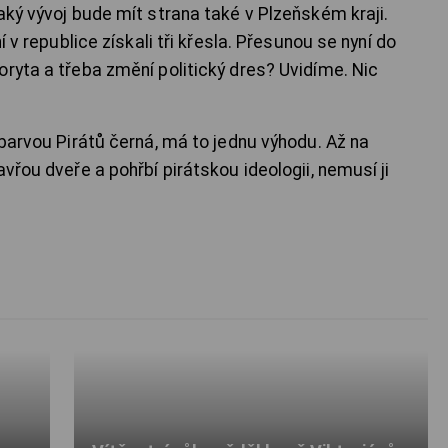
aký vývoj bude mít strana také v Plzeňském kraji.
í v republice získali tři křesla. Přesunou se nyní do
ryta a třeba změní politický dres? Uvidíme. Nic
 barvou Pirátů černá, má to jednu výhodu. Až na
vřou dveře a pohřbí pirátskou ideologii, nemusí ji