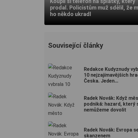
Koupil si telefon na splátky, který
prodal. Policistům muž sdělil, že 
ho někdo ukradl
Související články
Redakce Kudyznudy vyb
10 nejzajímavějších hr
Česka. Jeden...
Radek Novák: Když mě
podniká: hazard, který 
nemůžeme dovolit
Radek Novák: Evropa s
skanzenem