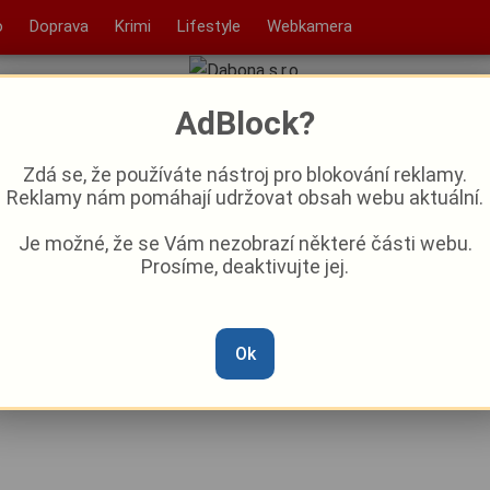
o
Doprava
Krimi
Lifestyle
Webkamera
AdBlock?
Zdá se, že používáte nástroj pro blokování reklamy.
Reklamy nám pomáhají udržovat obsah webu aktuální.
Je možné, že se Vám nezobrazí některé části webu.
Prosíme, deaktivujte jej.
ie a směšnost pirátů, první
odi
Ok