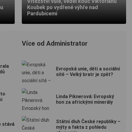
Vítězství vůle, věděl kouč Viktoriánů
mu
Koubek po vydřené výhře nad
Pardubicemi
Více od Administrator
rala
Evropská unie, děti a sociální
adů
sítě – Velký bratr je zpět?
sto
Linda Piknerová: Evropský
si
hon za africkými minerály
Státní dluh České republiky –
e stává
mýty a fakta z pohledu