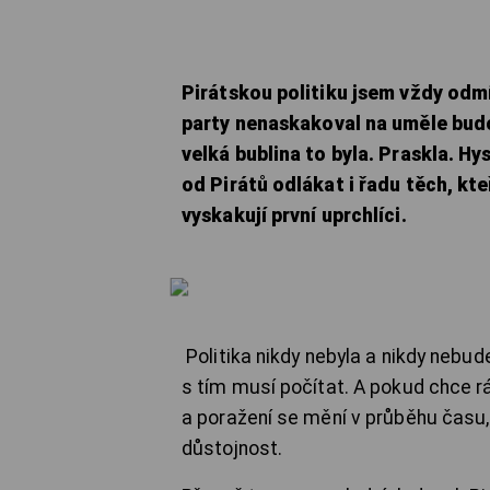
Pirátskou politiku jsem vždy odmí
party nenaskakoval na uměle budo
velká bublina to byla. Praskla. H
od Pirátů odlákat i řadu těch, kteř
vyskakují první uprchlíci.
Politika nikdy nebyla a nikdy nebude
s tím musí počítat. A pokud chce rá
a poražení se mění v průběhu času, 
důstojnost.