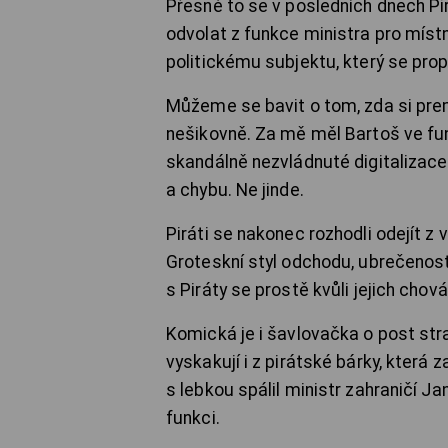
Přesně to se v posledních dnech Pi
odvolat z funkce ministra pro míst
politickému subjektu, který se pro
Můžeme se bavit o tom, zda si prem
nešikovně. Za mě měl Bartoš ve fun
skandálně nezvládnuté digitalizace 
a chybu. Ne jinde.
Piráti se nakonec rozhodli odejít z 
Groteskní styl odchodu, ubrečenost
s Piráty se prostě kvůli jejich cho
Komická je i šavlovačka o post stra
vyskakují i z pirátské bárky, která 
s lebkou spálil ministr zahraničí Jan
funkci.