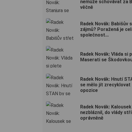
nemůže schovávat za B
věčně
Radek Novák: Babišův s
zájmů? Poražená je cel
společnost...
Radek Novák: Vláda si p
Maserati se Škodovko
Radek Novák: Hnutí ST
se mělo jít zrecyklovat
opozice
Radek Novák: Kalousek
nezbláznil, do vlády stří
oprávněně