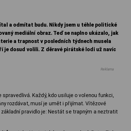
tal a odmítat budu. Nikdy jsem u téhle politické
vaný mediální obraz. Teď se naplno ukázalo, jak
ysterie a trapnost v posledních týdnech musela
í je dosud volili. Z děravé pirátské lodi už navíc
Reklama
 spravedlivá. Každý, kdo usiluje o volenou funkci,
ny rozdávat, musí je umět i přijímat. Vítězové
základní pravidlo je: Nestát se trapným a neztratit