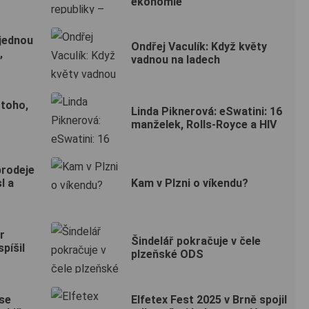
ekonomie
jednou
Ondřej Vaculík: Když květy
,
vadnou na ladech
 toho,
Linda Piknerová: eSwatini: 16
manželek, Rolls-Royce a HIV
prodeje
l a
Kam v Plzni o víkendu?
r
Šindelář pokračuje v čele
píšil
plzeňské ODS
se
Elfetex Fest 2025 v Brně spojil