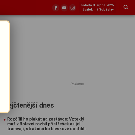
sobota 8. srpna 2026
Svátek má Soběslav
Reklama
Nejčtenější dnes
Rozčílil ho plakát na zastávce: Vzteklý
muž v Bolevci rozbil přístřešek a ujel
tramvají, strážníci ho bleskově dostihli
(VIDEO)