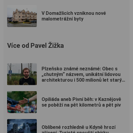
V Domažlicích vzniknou nové
malometrážní byty
Více od Pavel Žižka
Plzeňsko známé neznámé: Obec s
„chutným“ názvem, unikátní lidovou
architekturou i 500 milionů let starým
pokladem
Opiliáda aneb Pivní běh: v Kaznějově
se poběží na pět kilometrů a pět piv
Oblíbené rozhledně u Kdyně hrozí
zřícení. Turisté spouští sbírku