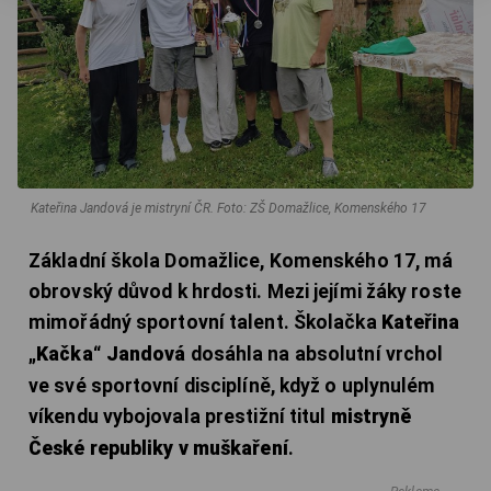
Kateřina Jandová je mistryní ČR.
Foto: ZŠ Domažlice, Komenského 17
Základní škola Domažlice, Komenského 17, má
obrovský důvod k hrdosti. Mezi jejími žáky roste
mimořádný sportovní talent. Školačka
Kateřina
„Kačka“ Jandová
dosáhla na absolutní vrchol
ve své sportovní disciplíně, když o uplynulém
víkendu vybojovala prestižní titul
mistryně
České republiky v muškaření
.