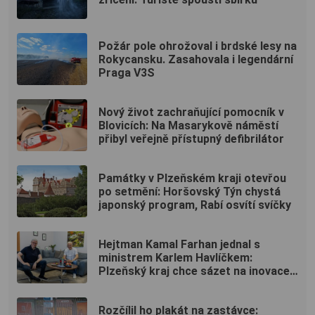
Požár pole ohrožoval i brdské lesy na
Rokycansku. Zasahovala i legendární
Praga V3S
Nový život zachraňující pomocník v
Blovicích: Na Masarykově náměstí
přibyl veřejně přístupný defibrilátor
Památky v Plzeňském kraji otevřou
po setmění: Horšovský Týn chystá
japonský program, Rabí osvítí svíčky
Hejtman Kamal Farhan jednal s
ministrem Karlem Havlíčkem:
Plzeňský kraj chce sázet na inovace
a kvalifikované pracovníky
Rozčílil ho plakát na zastávce: