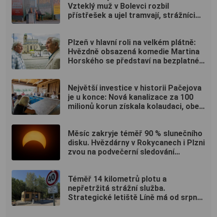
Vzteklý muž v Bolevci rozbil
přístřešek a ujel tramvají, strážníci
ho bleskově dostihli (VIDEO)
Plzeň v hlavní roli na velkém plátně:
Hvězdně obsazená komedie Martina
Horského se představí na bezplatné
projekci na Lochotíně
Největší investice v historii Pačejova
je u konce: Nová kanalizace za 100
milionů korun získala kolaudaci, obec
uspořádala oslavu
Měsíc zakryje téměř 90 % slunečního
disku. Hvězdárny v Rokycanech i Plzni
zvou na podvečerní sledování
nebeského divadla
Téměř 14 kilometrů plotu a
nepřetržitá strážní služba.
Strategické letiště Líně má od srpna
nový režim vstupů