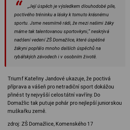
„Její úspěch je výsledkem dlouhodobé píle,
poctivého tréninku a lásky k tomuto krásnému
sportu. Jsme nesmírně rádi, že mezi našimi žáky
máme tak talentovanou sportovkyni,“ neskrývá
nadšení vedení ZŠ Domažlice, které úspěšné
žákyni popřálo mnoho dalších úspěchů na
rybářských závodech i v osobním životě.
Triumf Kateřiny Jandové ukazuje, že poctivá
příprava a vášeň pro netradiční sport dokážou
přinést ty nejvyšší celostátní vavříny. Do
Domažlic tak putuje pohár pro nejlepší juniorskou
muškařku země.
zdroj: ZŠ Domažlice, Komenského 17