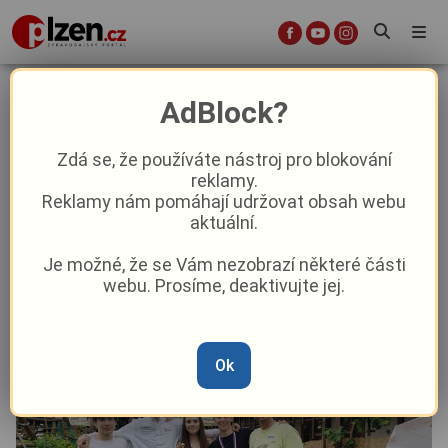
Velký triumf pro Domažlice:
AdBlock?
Školačka Kateřina Jandová se stala
mistryní České republiky v
Zdá se, že používáte nástroj pro blokování
reklamy.
muškaření
Reklamy nám pomáhají udržovat obsah webu
aktuální.
Aktuality
Z kraje
Je možné, že se Vám nezobrazí některé části
webu. Prosíme, deaktivujte jej.
Od
Pavel Žižka
–
25. 6.
|
12:50
Ok