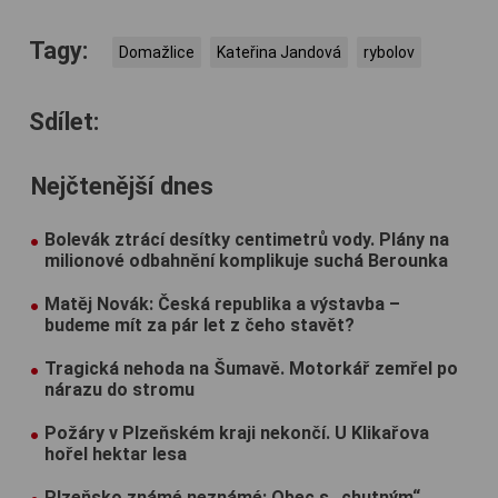
Tagy:
Domažlice
Kateřina Jandová
rybolov
Sdílet:
Nejčtenější dnes
Bolevák ztrácí desítky centimetrů vody. Plány na
milionové odbahnění komplikuje suchá Berounka
Matěj Novák: Česká republika a výstavba –
budeme mít za pár let z čeho stavět?
Tragická nehoda na Šumavě. Motorkář zemřel po
nárazu do stromu
Požáry v Plzeňském kraji nekončí. U Klikařova
hořel hektar lesa
Plzeňsko známé neznámé: Obec s „chutným“