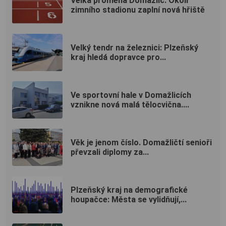
Velká proměna Domažlic: Okolí
zimního stadionu zaplní nová hřiště
Velký tendr na železnici: Plzeňský
kraj hledá dopravce pro...
Ve sportovní hale v Domažlicích
vznikne nová malá tělocvična....
Věk je jenom číslo. Domažličtí senioři
převzali diplomy za...
Plzeňský kraj na demografické
houpačce: Města se vylidňují,...