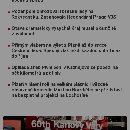
spouští sbírku
Požár pole ohrožoval i brdské lesy na
Rokycansku. Zasahovala i legendární Praga V3S
Otava dramaticky vysychá! Kraj musel okamžitě
zasáhnout
Přímým vlakem na výlet z Plzně až do srdce
Českého lesa: Spěšný vlak jezdí každou sobotu až
do října
Opiliáda aneb Pivní běh: v Kaznějově se poběží na
pět kilometrů a pět piv
Plzeň v hlavní roli na velkém plátně: Hvězdně
obsazená komedie Martina Horského se představí
na bezplatné projekci na Lochotíně