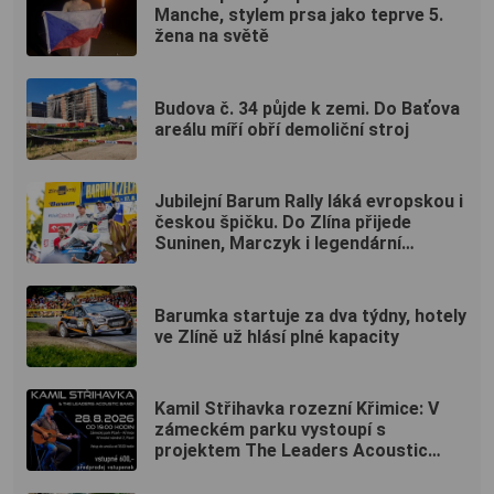
Manche, stylem prsa jako teprve 5.
žena na světě
Budova č. 34 půjde k zemi. Do Baťova
areálu míří obří demoliční stroj
Jubilejní Barum Rally láká evropskou i
českou špičku. Do Zlína přijede
Suninen, Marczyk i legendární
Kopecký
Barumka startuje za dva týdny, hotely
ve Zlíně už hlásí plné kapacity
Kamil Střihavka rozezní Křimice: V
zámeckém parku vystoupí s
projektem The Leaders Acoustic
Band!