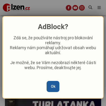
Vejprnice zažijí rockový večer pod
AdBlock?
širým nebem. V.EJ.P FEST láká na
Tublatanku i Turbo
Zdá se, že používáte nástroj pro blokování
reklamy.
Reklamy nám pomáhají udržovat obsah webu
Aktuality
aktuální.
Je možné, že se Vám nezobrazí některé části
Od
Redakce
–
3. 7.
|
09:19
webu. Prosíme, deaktivujte jej.
Ok