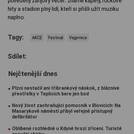
povedený zářijový večer: známé kapely, rockové
hity a stadion plný lidí, kteří si přišli užít muziku
naplno.
Tagy:
AKCE
Festival
Vejprnice
Sdílet:
Nejčtenější dnes
Plzni nestačil ani tříbrankový náskok, z bláznivé
přestřelky v Teplicích bere jen bod
Nový život zachraňující pomocník v Blovicích: Na
Masarykově náměstí přibyl veřejně přístupný
defibrilátor
Oblíbené rozhledně u Kdyně hrozí zřícení. Turisté