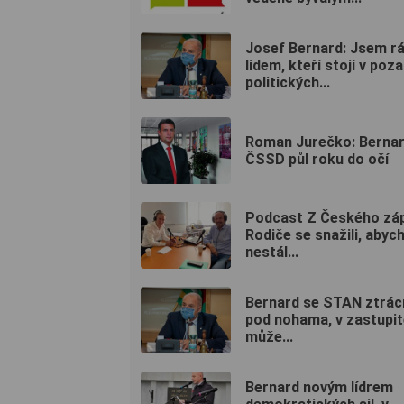
Josef Bernard: Jsem rá
lidem, kteří stojí v poza
politických...
Roman Jurečko: Bernard
ČSSD půl roku do očí
Podcast Z Českého zá
Rodiče se snažili, abych
nestál...
Bernard se STAN ztrác
pod nohama, v zastupit
může...
Bernard novým lídrem