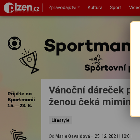
Zpravodajství
Kultura
Sport
Vide
Vánoční dáreček pos
ženou čeká miminko
Lifestyle
Od
Marie Osvaldová
–
25. 12. 2021
|
10:01