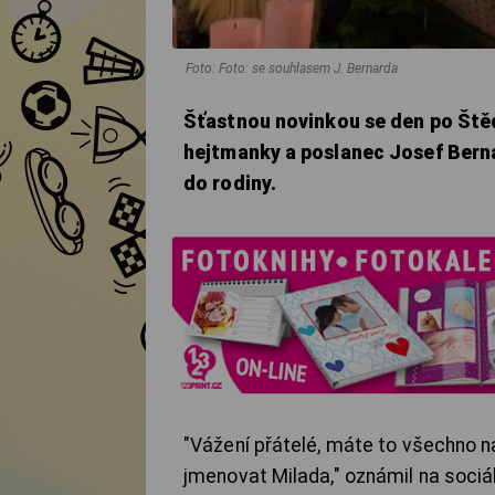
Foto: Foto: se souhlasem J. Bernarda
Šťastnou novinkou se den po Ště
hejtmanky a poslanec Josef Berna
do rodiny.
"Vážení přátelé, máte to všechno 
jmenovat Milada," oznámil na sociál