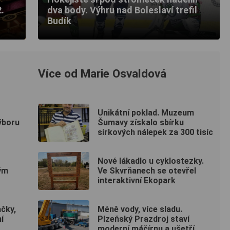
.
dva body. Výhru nad Boleslaví trefil
Budík
Více od Marie Osvaldová
Unikátní poklad. Muzeum
ýboru
Šumavy získalo sbírku
sirkových nálepek za 300 tisíc
Nové lákadlo u cyklostezky.
ým
Ve Skvrňanech se otevřel
interaktivní Ekopark
ačky,
Méně vody, více sladu.
í
Plzeňský Prazdroj staví
moderní máčírnu a ušetří