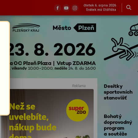
čtvrtek 6. srpna 2026
Svátek má Oldřiška
Reklama