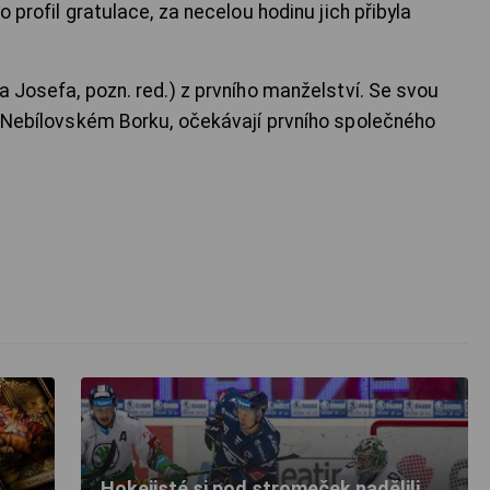
o profil gratulace, za necelou hodinu jich přibyla
a Josefa, pozn. red.) z prvního manželství. Se svou
 v Nebílovském Borku, očekávají prvního společného
Hokejisté si pod stromeček nadělili