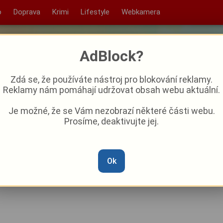
o
Doprava
Krimi
Lifestyle
Webkamera
AdBlock?
Zdá se, že používáte nástroj pro blokování reklamy.
Reklamy nám pomáhají udržovat obsah webu aktuální.
Je možné, že se Vám nezobrazí některé části webu.
Prosíme, deaktivujte jej.
lance a náměstka. Se svoji
!
Ok