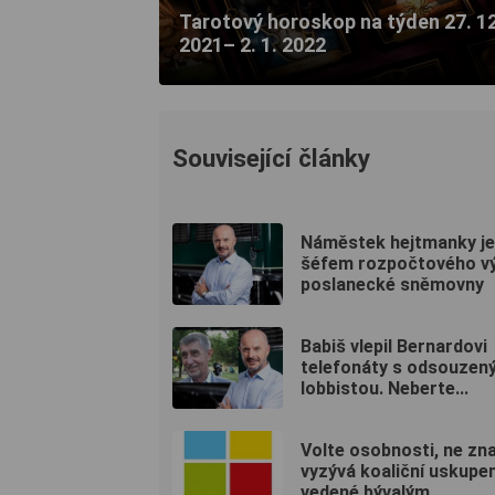
Tarotový horoskop na týden 27. 12
2021– 2. 1. 2022
Související články
Náměstek hejtmanky je
šéfem rozpočtového v
poslanecké sněmovny
Babiš vlepil Bernardovi
telefonáty s odsouzen
lobbistou. Neberte...
Volte osobnosti, ne zn
vyzývá koaliční uskupen
vedené bývalým...