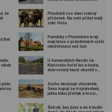
miliony litrů vody
d, že
Plzeňská zoo slaví vzácný
dí
přírůstek. Na svět přišel malý
zubr Onzu
Památky v Plzeňském kraji
 lhal
mají letos o prázdninách vyšší
návštěvnost než loni
padu:
U šumavských Nezdic na
 nikdy
Klatovsku hořel les a louka,
dobrovolný hasič skončil v
nemocnici
í půdu
Sucho decimuje chovatele.
elstvu
Seno kupují za trojnásobek,
jatka hlásí přetlak a hrozí
rušení chovů
Šetrně, bez jizev a do 6 hodin