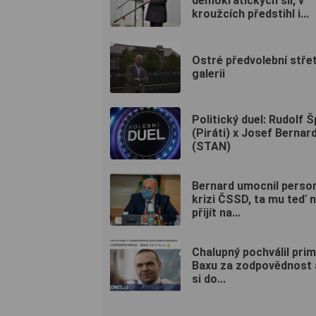
demokratických sil, v
kroužcích předstihl i...
Ostré předvolební střet
galerii
Politický duel: Rudolf 
(Piráti) x Josef Bernar
(STAN)
Bernard umocnil person
krizi ČSSD, ta mu teď
přijít na...
Chalupný pochválil pri
Baxu za zodpovědnost a
si do...