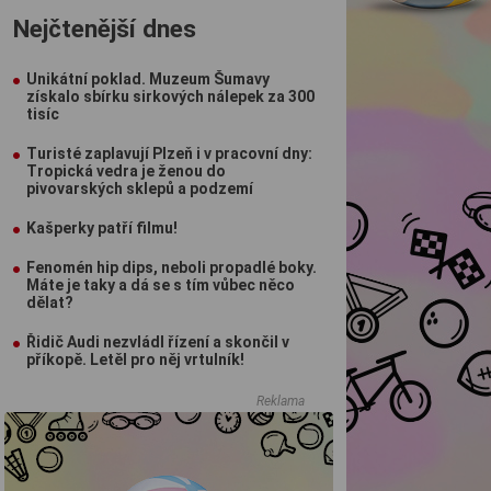
Nejčtenější dnes
Unikátní poklad. Muzeum Šumavy
získalo sbírku sirkových nálepek za 300
tisíc
Turisté zaplavují Plzeň i v pracovní dny:
Tropická vedra je ženou do
pivovarských sklepů a podzemí
Kašperky patří filmu!
Fenomén hip dips, neboli propadlé boky.
Máte je taky a dá se s tím vůbec něco
dělat?
Řidič Audi nezvládl řízení a skončil v
příkopě. Letěl pro něj vrtulník!
Reklama