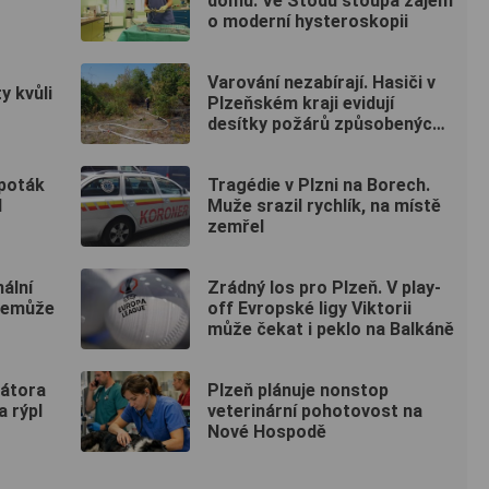
domů. Ve Stodu stoupá zájem
o moderní hysteroskopii
Varování nezabírají. Hasiči v
y kvůli
Plzeňském kraji evidují
desítky požárů způsobených
lidmi
Špoták
Tragédie v Plzni na Borech.
d
Muže srazil rychlík, na místě
zemřel
ální
Zrádný los pro Plzeň. V play-
 nemůže
off Evropské ligy Viktorii
může čekat i peklo na Balkáně
mátora
Plzeň plánuje nonstop
 rýpl
veterinární pohotovost na
Nové Hospodě