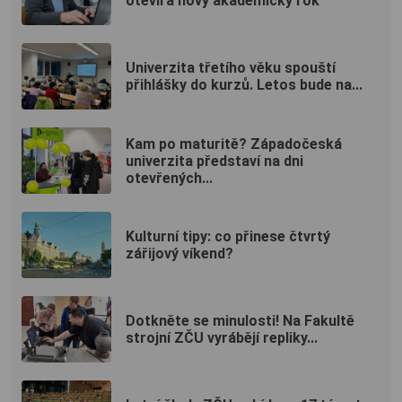
otevírá nový akademický rok
Univerzita třetího věku spouští
přihlášky do kurzů. Letos bude na...
Kam po maturitě? Západočeská
univerzita představí na dni
otevřených...
Kulturní tipy: co přinese čtvrtý
zářijový víkend?
Dotkněte se minulosti! Na Fakultě
strojní ZČU vyrábějí repliky...