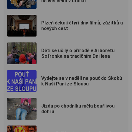
na vás čeká v útulku
Plzeň čekají čtyři dny filmů, zážitků a
nových cest
Děti se učily o přírodě v Arboretu
Sofronka na tradičním Dni lesa
Vydejte se v neděli na pouť do Skoků
k Naší Paní ze Sloupu
Jízda po chodníku měla bouřlivou
dohru