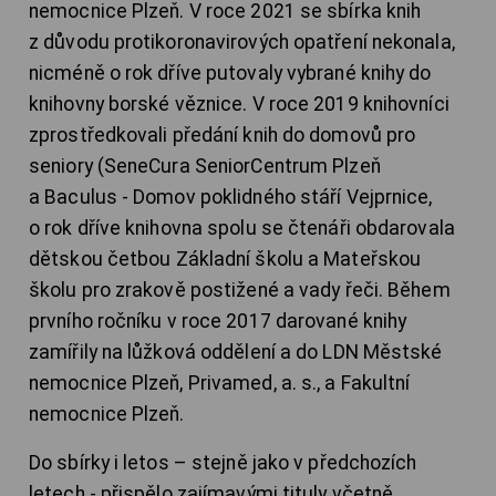
nemocnice Plzeň. V roce 2021 se sbírka knih
z důvodu protikoronavirových opatření nekonala,
nicméně o rok dříve putovaly vybrané knihy do
knihovny borské věznice. V roce 2019 knihovníci
zprostředkovali předání knih do domovů pro
seniory (SeneCura SeniorCentrum Plzeň
a Baculus - Domov poklidného stáří Vejprnice,
o rok dříve knihovna spolu se čtenáři obdarovala
dětskou četbou Základní školu a Mateřskou
školu pro zrakově postižené a vady řeči. Během
prvního ročníku v roce 2017 darované knihy
zamířily na lůžková oddělení a do LDN Městské
nemocnice Plzeň, Privamed, a. s., a Fakultní
nemocnice Plzeň.
Do sbírky i letos – stejně jako v předchozích
letech - přispělo zajímavými tituly včetně