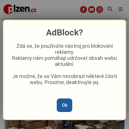
Univerzitní knihovna ZČU
AdBlock?
uspořádala již sedmý ročník sbírky
knih!
Zdá se, že používáte nástroj pro blokování
reklamy.
Reklamy nám pomáhají udržovat obsah webu
Kultura
aktuální.
Je možné, že se Vám nezobrazí některé části
Od
Peggy Kýrová
–
16. 3. 2024
|
16:12
webu. Prosíme, deaktivujte jej.
Ok