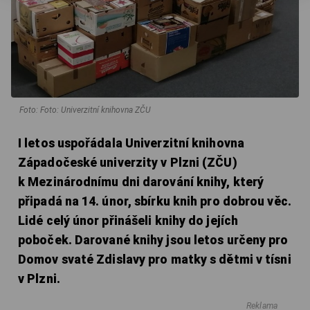
Foto: Foto: Univerzitní knihovna ZČU
I letos uspořádala Univerzitní knihovna
Západočeské univerzity v Plzni (ZČU)
k Mezinárodnímu dni darování knihy, který
připadá na 14. únor, sbírku knih pro dobrou věc.
Lidé celý únor přinášeli knihy do jejích
poboček. Darované knihy jsou letos určeny pro
Domov svaté Zdislavy pro matky s dětmi v tísni
v Plzni.
Reklama