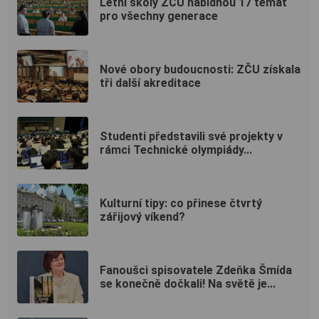
Letní školy ZČU nabídnou 17 témat
pro všechny generace
Nové obory budoucnosti: ZČU získala
tři další akreditace
Studenti představili své projekty v
rámci Technické olympiády...
Kulturní tipy: co přinese čtvrtý
zářijový víkend?
Fanoušci spisovatele Zdeňka Šmída
se konečně dočkali! Na světě je...