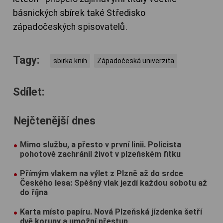
básnických sbírek také Středisko
západočeských spisovatelů.
Tagy:
sbirka knih
Západočeská univerzita
Sdílet:
Nejčtenější dnes
Mimo službu, a přesto v první linii. Policista
pohotově zachránil život v plzeňském fitku
Přímým vlakem na výlet z Plzně až do srdce
Českého lesa: Spěšný vlak jezdí každou sobotu až
do října
Karta místo papíru. Nová Plzeňská jízdenka šetří
dvě koruny a umožní přestup