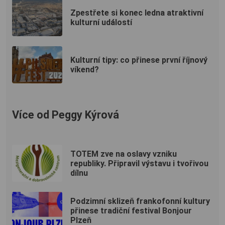
Zpestřete si konec ledna atraktivní
kulturní událostí
Kulturní tipy: co přinese první říjnový
víkend?
Více od Peggy Kýrová
TOTEM zve na oslavy vzniku
republiky. Připravil výstavu i tvořivou
dílnu
Podzimní sklizeň frankofonní kultury
přinese tradiční festival Bonjour
Plzeň