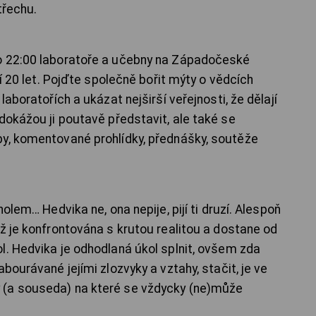
střechu.
o 22:00 laboratoře a učebny na Západočeské
ví 20 let. Pojďte společně bořit mýty o vědcích
laboratořích a ukázat nejširší veřejnosti, že dělají
dokážou ji poutavě představit, ale také se
py, komentované prohlídky, přednášky, soutěže
holem… Hedvika ne, ona nepije, pijí ti druzí. Alespoň
ž je konfrontována s krutou realitou a dostane od
l. Hedvika je odhodlaná úkol splnit, ovšem zda
bourávané jejími zlozvyky a vztahy, stačit, je ve
 (a souseda) na které se vždycky (ne)může