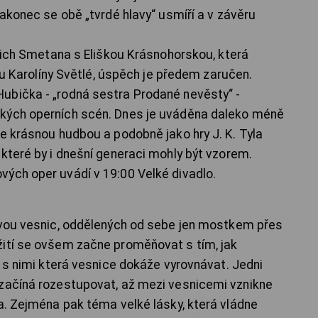
Nakonec se obě „tvrdé hlavy“ usmíří a v závěru
dřich Smetana s Eliškou Krásnohorskou, která
dku Karolíny Světlé, úspěch je předem zaručen.
ubička - „rodná sestra Prodané nevěsty“ -
kých operních scén. Dnes je uváděna daleko méně
e krásnou hudbou a podobně jako hry J. K. Tyla
 které by i dnešní generaci mohly být vzorem.
ých oper uvádí v 19:00 Velké divadlo.
 dvou vesnic, oddělených od sebe jen mostkem přes
žití se ovšem začne proměňovat s tím, jak
e s nimi která vesnice dokáže vyrovnávat. Jedni
 začíná rozestupovat, až mezi vesnicemi vznikne
ta. Zejména pak téma velké lásky, která vládne