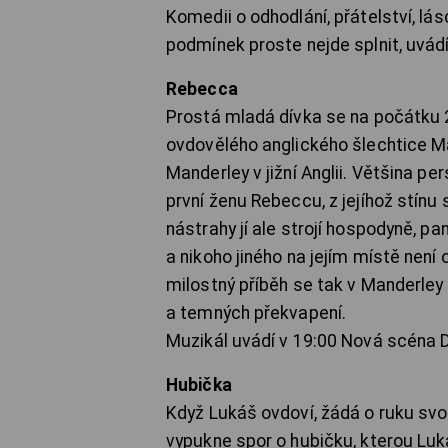
Komedii o odhodlání, přátelství, lás
podmínek proste nejde splnit, uvádí
Rebecca
Prostá mladá dívka se na počátku 2
ovdovělého anglického šlechtice Max
Manderley v jižní Anglii. Většina 
první ženu Rebeccu, z jejíhož stínu
nástrahy jí ale strojí hospodyně, p
a nikoho jiného na jejím místě nen
milostný příběh se tak v Manderley p
a temných překvapení.
Muzikál uvádí v 19:00 Nová scéna 
Hubička
Když Lukáš ovdoví, žádá o ruku svo
vypukne spor o hubičku, kterou Luk