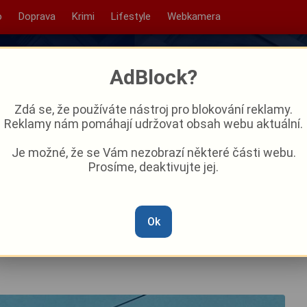
o
Doprava
Krimi
Lifestyle
Webkamera
AdBlock?
Zdá se, že používáte nástroj pro blokování reklamy.
Reklamy nám pomáhají udržovat obsah webu aktuální.
Je možné, že se Vám nezobrazí některé části webu.
Prosíme, deaktivujte jej.
nese čtvrtý zářijový víkend?
Ok