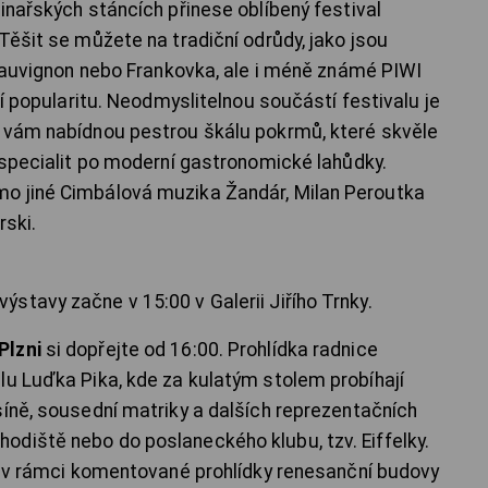
inařských stáncích přinese oblíbený festival
Těšit se můžete na tradiční odrůdy, jako jsou
, Sauvignon nebo Frankovka, ale i méně známé PIWI
ší popularitu. Neodmyslitelnou součástí festivalu je
 vám nabídnou pestrou škálu pokrmů, které skvěle
h specialit po moderní gastronomické lahůdky.
o jiné Cimbálová muzika Žandár, Milan Peroutka
rski.
stavy začne v 15:00 v Galerii Jiřího Trnky.
Plzni
si dopřejte od 16:00. Prohlídka radnice
lu Luďka Pika, kde za kulatým stolem probíhají
síně, sousední matriky a dalších reprezentačních
diště nebo do poslaneckého klubu, tzv. Eiffelky.
a: v rámci komentované prohlídky renesanční budovy