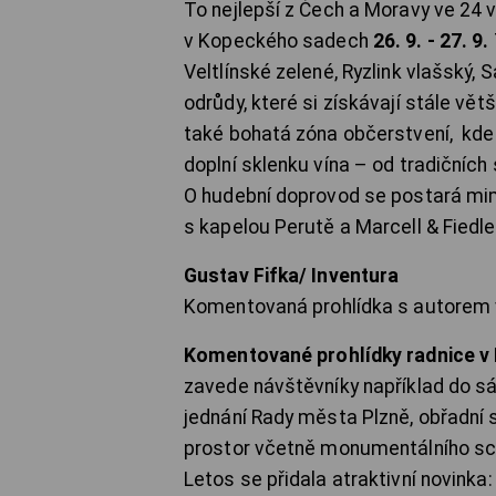
To nejlepší z Čech a Moravy ve 24 v
v Kopeckého sadech
26. 9. - 27. 9.
Veltlínské zelené, Ryzlink vlašský
odrůdy, které si získávají stále vět
také bohatá zóna občerstvení, kde
doplní sklenku vína – od tradičníc
O hudební doprovod se postará mim
s kapelou Perutě a Marcell & Fiedle
Gustav Fifka/ Inventura
Komentovaná prohlídka s autorem vý
Komentované prohlídky radnice v 
zavede návštěvníky například do sá
jednání Rady města Plzně, obřadní 
prostor včetně monumentálního scho
Letos se přidala atraktivní novink