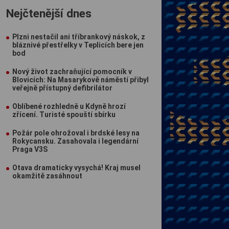
Nejčtenější dnes
Plzni nestačil ani tříbrankový náskok, z
bláznivé přestřelky v Teplicích bere jen
bod
Nový život zachraňující pomocník v
Blovicích: Na Masarykově náměstí přibyl
veřejně přístupný defibrilátor
Oblíbené rozhledně u Kdyně hrozí
zřícení. Turisté spouští sbírku
Požár pole ohrožoval i brdské lesy na
Rokycansku. Zasahovala i legendární
Praga V3S
Otava dramaticky vysychá! Kraj musel
okamžitě zasáhnout