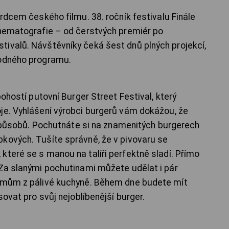
rdcem českého filmu. 38. ročník festivalu Finále
inematografie – od čerstvých premiér po
ivalů. Návštěvníky čeká šest dnů plných projekcí,
vodného programu.
hostí putovní Burger Street Festival, který
je. Vyhlášení výrobci burgerů vám dokážou, že
o způsobů. Pochutnáte si na znamenitých burgerech
kových. Tušíte správně, že v pivovaru se
které se s manou na talíři perfektně sladí. Přímo
 Za slanými pochutinami můžete udělat i pár
krmům z pálivé kuchyně. Během dne budete mít
sovat pro svůj nejoblíbenější burger.