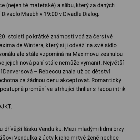
ce (nejen té mateřské) a slibu, který za daných
 Divadlo Maebh v 19:00 v Divadle Dialog.
0. století po krátké známosti vdá za čerstvě
ima de Wintera, který si ji odváží na své sídlo
personálu ale stále vzpomíná na Maximovu zesnulou
 se jejich nová paní stále nemůže vymanit. Největší
aní Danversová – Rebeccu znala už od dětství
í ochotna za žádnou cenu akceptovat. Romantický
ostupně promění ve strhující thriller s řadou intrik
DJKT.
u dřívější lásku Vendulku. Mezi mladými lidmi brzy
ášovi Vendulka z úcty k jeho mrtvé ženě nechce