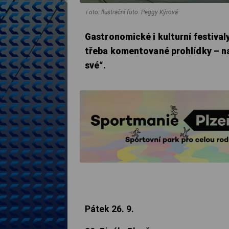
Foto: Ilustrační foto: Peggy Kýrová
Gastronomické i kulturní festival
třeba komentované prohlídky – nabí
své“.
Pátek 26. 9.