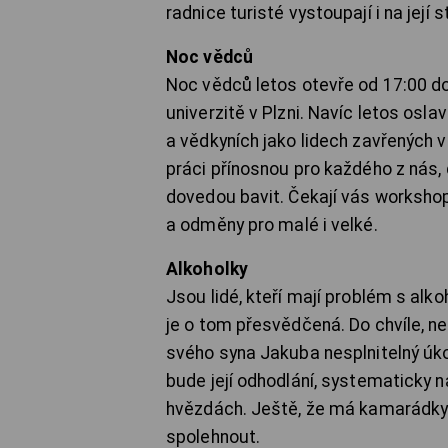
radnice turisté vystoupají i na její 
Noc vědců
Noc vědců letos otevře od 17:00 d
univerzitě v Plzni. Navíc letos osla
a vědkyních jako lidech zavřených v 
práci přínosnou pro každého z nás, 
dovedou bavit. Čekají vás worksho
a odměny pro malé i velké.
Alkoholky
Jsou lidé, kteří mají problém s alko
je o tom přesvědčená. Do chvíle, ne
svého syna Jakuba nesplnitelný úko
bude její odhodlání, systematicky na
hvězdách. Ještě, že má kamarádky
spolehnout.