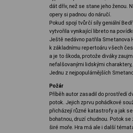
dát dřív, než se stane jeho ženou. 
opery si padnou do náručí.
Pokud spojí tvůrčí síly geniální Be
vytvořila vynikající libreto na poví
Ještě nedávno patřila Smetanova H
k základnímu repertoáru všech čes
a je to škoda, protože diváky zaujm
nefalšovanými lidskými charaktery,
Jednu z nejpopulárnějších Smetanov
Požár
Příběh autor zasadil do prostředí
potok. Jejich zprvu pohádkové sou
přicházejí různé katastrofy a jak s
bohatnou, druzí chudnou. Potok se
širé moře. Hra má ale i další téma