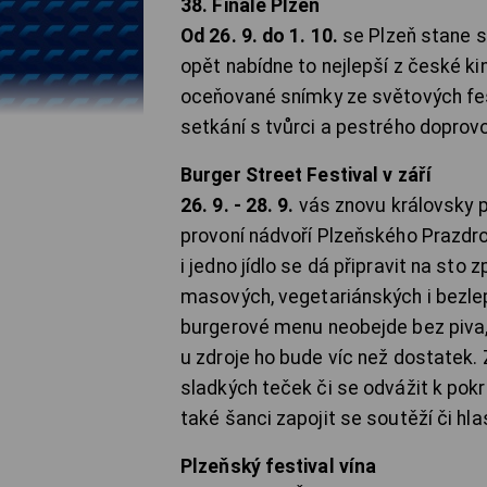
38. Finále Plzeň
Od 26. 9. do 1. 10.
se Plzeň stane s
opět nabídne to nejlepší z české k
oceňované snímky ze světových fest
setkání s tvůrci a pestrého dopro
Burger Street Festival v září
26. 9. - 28. 9.
vás znovu královsky po
provoní nádvoří Plzeňského Prazdro
i jedno jídlo se dá připravit na st
masových, vegetariánských i bezlep
burgerové menu neobejde bez piva, 
u zdroje ho bude víc než dostatek.
sladkých teček či se odvážit k po
také šanci zapojit se soutěží či hla
Plzeňský festival vína