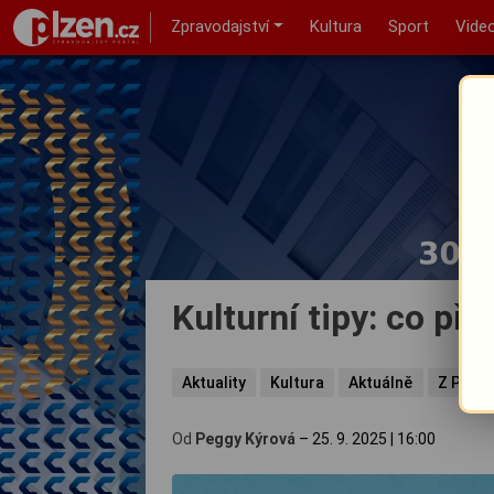
Zpravodajství
Kultura
Sport
Vide
Kulturní tipy: co při
Aktuality
Kultura
Aktuálně
Z Plzně
Od
Peggy Kýrová
–
25. 9. 2025
|
16:00