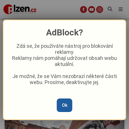
Umění na fasádách i v podchodech.
AdBlock?
Festival WALLZ rozzáří Plzeň
barvami
Zdá se, že používáte nástroj pro blokování
reklamy.
Reklamy nám pomáhají udržovat obsah webu
Aktuality
Kultura
aktuální.
Je možné, že se Vám nezobrazí některé části
Od
David Černý
–
26. 5.
|
17:00
webu. Prosíme, deaktivujte jej.
Článek si můžete poslechnout v audio podobě
Ok