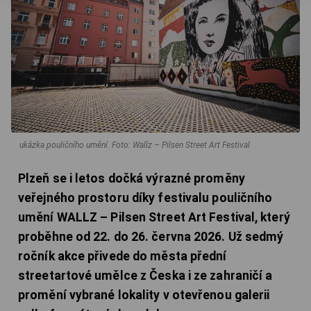
ukázka pouličního umění.
Foto: Wallz – Pilsen Street Art Festival
Plzeň se i letos dočká výrazné proměny
veřejného prostoru díky festivalu pouličního
umění WALLZ – Pilsen Street Art Festival, který
proběhne od 22. do 26. června 2026. Už sedmý
ročník akce přivede do města přední
streetartové umělce z Česka i ze zahraničí a
promění vybrané lokality v otevřenou galerii