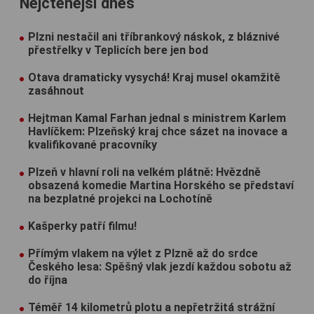
Nejčtenější dnes
Plzni nestačil ani tříbrankový náskok, z bláznivé
přestřelky v Teplicích bere jen bod
Otava dramaticky vysychá! Kraj musel okamžitě
zasáhnout
Hejtman Kamal Farhan jednal s ministrem Karlem
Havlíčkem: Plzeňský kraj chce sázet na inovace a
kvalifikované pracovníky
Plzeň v hlavní roli na velkém plátně: Hvězdně
obsazená komedie Martina Horského se představí
na bezplatné projekci na Lochotíně
Kašperky patří filmu!
Přímým vlakem na výlet z Plzně až do srdce
Českého lesa: Spěšný vlak jezdí každou sobotu až
do října
Téměř 14 kilometrů plotu a nepřetržitá strážní