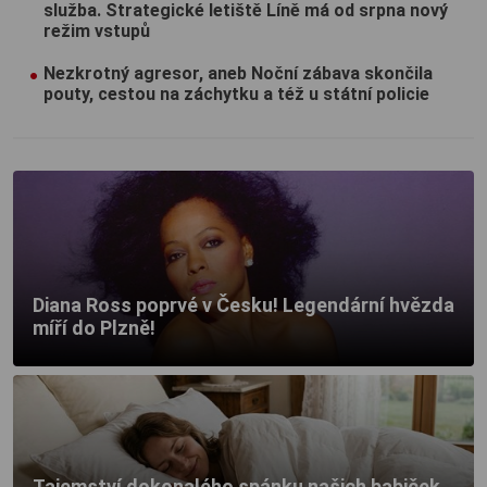
služba. Strategické letiště Líně má od srpna nový
režim vstupů
Nezkrotný agresor, aneb Noční zábava skončila
pouty, cestou na záchytku a též u státní policie
Diana Ross poprvé v Česku! Legendární hvězda
míří do Plzně!
Tajemství dokonalého spánku našich babiček