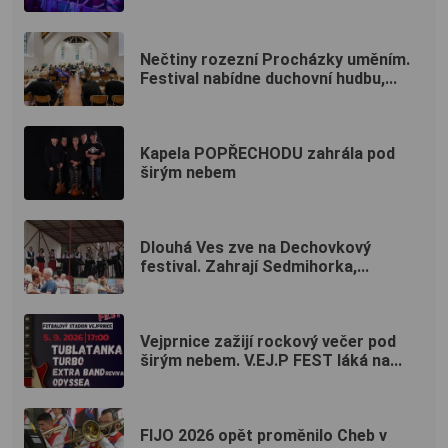
Nečtiny rozezní Procházky uměním.
Festival nabídne duchovní hudbu,...
Kapela POPŘECHODU zahrála pod
širým nebem
Dlouhá Ves zve na Dechovkový
festival. Zahrají Sedmihorka,...
Vejprnice zažijí rockový večer pod
širým nebem. V.EJ.P FEST láká na...
FIJO 2026 opět proměnilo Cheb v