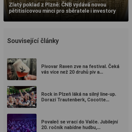
Zlatý poklad z Plzně: ČNB vydává novou
pětitisícovou minci pro sběratele i investory
Související články
Pivovar Raven zve na festival. Čeká
vás více než 20 druhů piv a...
Rock in Plzeň láká na silný line-up.
Dorazí Trautenberk, Cocotte...
Povaleč se vrací do Valče. Jubilejní
20. ročník nabídne hudbu,...