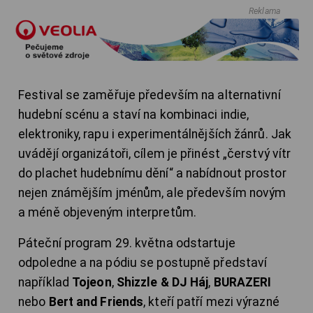
Reklama
Festival se zaměřuje především na alternativní
hudební scénu a staví na kombinaci indie,
elektroniky, rapu i experimentálnějších žánrů. Jak
uvádějí organizátoři, cílem je přinést „čerstvý vítr
do plachet hudebnímu dění“ a nabídnout prostor
nejen známějším jménům, ale především novým
a méně objeveným interpretům.
Páteční program 29. května odstartuje
odpoledne a na pódiu se postupně představí
například
Tojeon
,
Shizzle & DJ Háj
,
BURAZERI
nebo
Bert and Friends
, kteří patří mezi výrazné