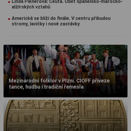
Linda Piknerová: Ceuta. Oběť španělsko-marocko-
alžírských vztahů
Americká se blíží do finále. V centru přibudou
stromy, lavičky i nové zastávky
Mezinárodní folklor v Plzni. CIOFF přiveze
tance, hudbu i tradiční řemesla