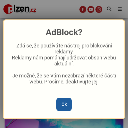
River Sound rozezní plzeňskou
AdBlock?
náplavku. Dva dny alternativní
hudby u Radbuzy
Zdá se, že používáte nástroj pro blokování
reklamy.
Reklamy nám pomáhají udržovat obsah webu
Aktuality
Kultura
Z Plzně
aktuální.
Je možné, že se Vám nezobrazí některé části
Od
David Černý
–
26. 5.
|
13:10
webu. Prosíme, deaktivujte jej.
Článek si můžete poslechnout v audio podobě
Ok