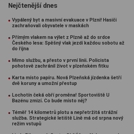
Nejčtenější dnes
Vypálený byt a masivní evakuace v Plzni! Hasiči
zachraňovali obyvatele v maskách
Přímým vlakem na výlet z Plzně až do srdce
Českého lesa: Spěšný vlak jezdí každou sobotu až
do října
Mimo službu, a přesto v první linii. Policista
pohotově zachránil život v plzeňském fitku
Karta místo papíru. Nová Plzeňská jízdenka šetří
dvě koruny a umožní přestup
Lochotín čeká obří proměna! Sportoviště U
Bazénu zmizí. Co bude místo něj?
Téměř 14 kilometrů plotu a nepřetržitá strážní
služba. Strategické letiště Líně má od srpna nový
režim vstupů