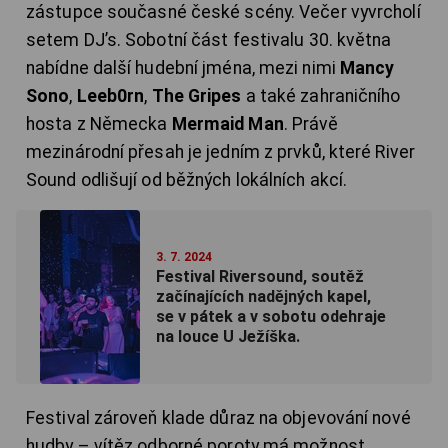
zástupce současné české scény. Večer vyvrcholí
setem DJ’s. Sobotní část festivalu 30. května
nabídne další hudební jména, mezi nimi
Mancy
Sono
,
Leeb0rn
,
The Gripes
a také zahraničního
hosta z Německa
Mermaid Man
. Právě
mezinárodní přesah je jedním z prvků, které River
Sound odlišují od běžných lokálních akcí.
3. 7. 2024
Festival Riversound, soutěž
začínajících nadějných kapel,
se v pátek a v sobotu odehraje
na louce U Ježíška.
Festival zároveň klade důraz na objevování nové
hudby – vítěz odborné poroty má možnost