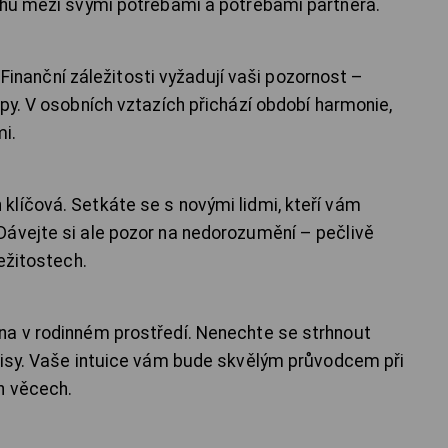
áhu mezi svými potřebami a potřebami partnera.
. Finanční záležitosti vyžadují vaši pozornost –
py. V osobních vztazích přichází období harmonie,
mi.
líčová. Setkáte se s novými lidmi, kteří vám
Dávejte si ale pozor na nedorozumění – pečlivě
ležitostech.
na v rodinném prostředí. Nenechte se strhnout
misy. Vaše intuice vám bude skvělým průvodcem při
h věcech.