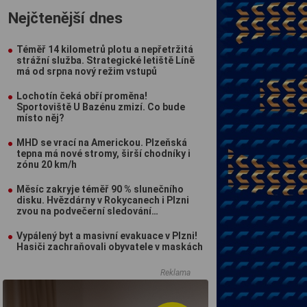
Nejčtenější dnes
Téměř 14 kilometrů plotu a nepřetržitá
strážní služba. Strategické letiště Líně
má od srpna nový režim vstupů
Lochotín čeká obří proměna!
Sportoviště U Bazénu zmizí. Co bude
místo něj?
MHD se vrací na Americkou. Plzeňská
tepna má nové stromy, širší chodníky i
zónu 20 km/h
Měsíc zakryje téměř 90 % slunečního
disku. Hvězdárny v Rokycanech i Plzni
zvou na podvečerní sledování
nebeského divadla
Vypálený byt a masivní evakuace v Plzni!
Hasiči zachraňovali obyvatele v maskách
Reklama