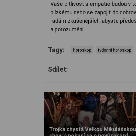
Vaše citlivost a empatie budou v 
blízkému nebo se zapojit do dobrovo
radám zkušenějších, abyste předešl
a porozumění.
Tagy:
horoskop
tydenni hotoskop
Sdílet:
Trojka chystá Velkou Mikulášskou
show a pokusí se o nový rekord