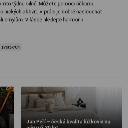
tomto týdnu silné. Můžete pomoci někomu
lnických aktivit. V práci je dobré naslouchat
i omylům. V lásce hledejte harmonii
zverokruh
Jan Peří – česká kvalita lůžkovin na
míru už 30 let