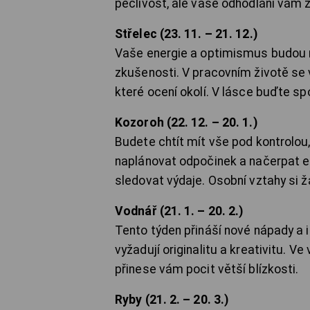
pečlivost, ale vaše odhodlání vám z
Střelec (23. 11. – 21. 12.)
Vaše energie a optimismus budou n
zkušenosti. V pracovním životě se
které ocení okolí. V lásce buďte spon
Kozoroh (22. 12. – 20. 1.)
Budete chtít mít vše pod kontrolou
naplánovat odpočinek a načerpat ene
sledovat výdaje. Osobní vztahy si žá
Vodnář (21. 1. – 20. 2.)
Tento týden přináší nové nápady a i
vyžadují originalitu a kreativitu. 
přinese vám pocit větší blízkosti.
Ryby (21. 2. – 20. 3.)