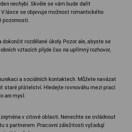
den nechybí. Skvěle se vám bude dařit
ů. V lásce se objevuje možnost romantického
 pozornosti.
a dokončit rozdělané úkoly. Pozor ale, abyste se
 osobních vztazích přijde čas na upřímný rozhovor,
munikaci a sociálních kontaktech. Můžete navázat
t staré přátelství. Hledejte rovnováhu mezi prací
o ani mysl.
á zejména v citové oblasti. Nenechte se ovládnout
tu s partnerem. Pracovní záležitosti vyžadují