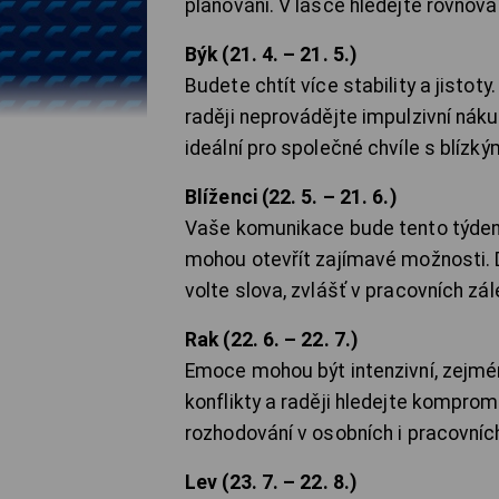
plánování. V lásce hledejte rovnov
Býk (21. 4. – 21. 5.)
Budete chtít více stability a jistoty
raději neprovádějte impulzivní náku
ideální pro společné chvíle s blízký
Blíženci (22. 5. – 21. 6.)
Vaše komunikace bude tento týden k
mohou otevřít zajímavé možnosti. 
volte slova, zvlášť v pracovních zá
Rak (22. 6. – 22. 7.)
Emoce mohou být intenzivní, zejmé
konflikty a raději hledejte kompro
rozhodování v osobních i pracovníc
Lev (23. 7. – 22. 8.)