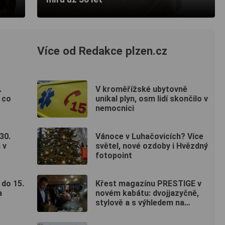
Více od Redakce plzen.cz
.
V kroměřížské ubytovně
 co
unikal plyn, osm lidí skončilo v
nemocnici
30.
Vánoce v Luhačovicích? Více
 v
světel, nové ozdoby i Hvězdný
fotopoint
 do 15.
Křest magazínu PRESTIGE v
a
novém kabátu: dvojjazyčně,
stylově a s výhledem na
Hradčany