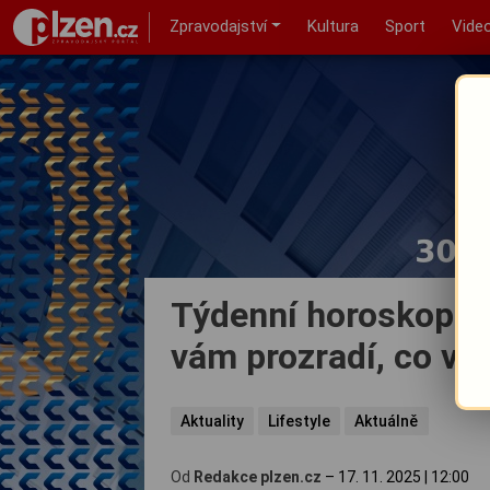
Zpravodajství
Kultura
Sport
Vide
Týdenní horoskop: 1
vám prozradí, co vá
Aktuality
Lifestyle
Aktuálně
Od
Redakce plzen.cz
–
17. 11. 2025
|
12:00