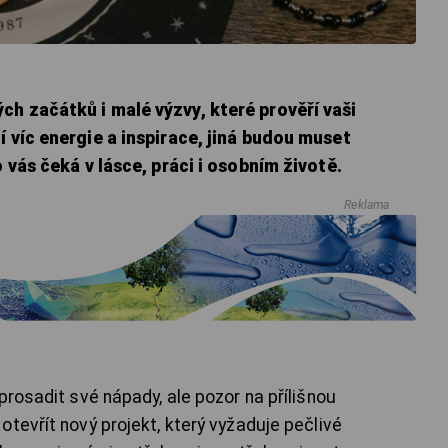
h začátků i malé výzvy, které prověří vaši
í víc energie a inspirace, jiná budou muset
o vás čeká v lásce, práci i osobním životě.
Reklama
prosadit své nápady, ale pozor na přílišnou
tevřít nový projekt, který vyžaduje pečlivé