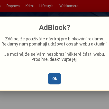
o
Doprava
Krimi
Lifestyle
Webkamera
AdBlock?
Zdá se, že používáte nástroj pro blokování reklamy.
Reklamy nám pomáhají udržovat obsah webu aktuální.
Je možné, že se Vám nezobrazí některé části webu.
Prosíme, deaktivujte jej.
7.–23. listopadu – hvězdy
s čeká
Ok