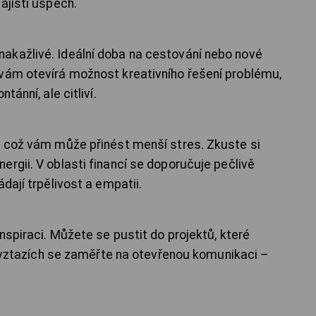
ajistí úspěch.
akažlivé. Ideální doba na cestování nebo nové
 vám otevírá možnost kreativního řešení problému,
tánní, ale citliví.
, což vám může přinést menší stres. Zkuste si
rgii. V oblasti financí se doporučuje pečlivě
dají trpělivost a empatii.
nspiraci. Můžete se pustit do projektů, které
Ve vztazích se zaměřte na otevřenou komunikaci –