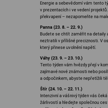
Energie a sebevědomí vám tento tý
v prezentacích i ve vedení projekt
překvapení – nezapomeňte na malé
Panna (23. 8. – 22. 9.)
Budete se chtít zaměřit na detaily 
neztratili v přílišné preciznosti. V
který přinese uvolnění napětí.
Váhy (23. 9. – 23. 10.)
Tento týden vám hvězdy přejí v ko
zajímavé nové známosti nebo posíli
a odpočinkem, abyste nepřetížili těl
Štír (24. 10. – 22. 11.)
Intenzivní a vášnivý týden vás ček
žárlivostí a hledejte společnou ces