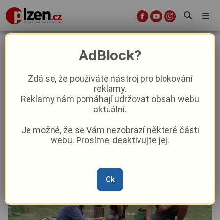
Tesaři, kováři i tvůrčí dílny pro děti.
AdBlock?
Hudba mnoha řemesel zve do Plas
Zdá se, že používáte nástroj pro blokování
reklamy.
Aktuality
Kultura
Z kraje
Reklamy nám pomáhají udržovat obsah webu
aktuální.
Od
David Černý
–
25. 6.
|
18:37
Je možné, že se Vám nezobrazí některé části
Článek si můžete poslechnout v audio podobě
webu. Prosíme, deaktivujte jej.
Ok