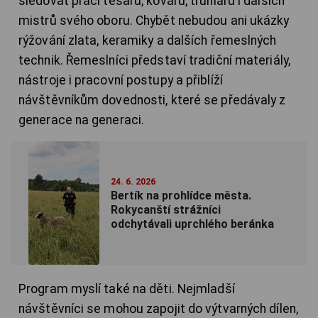
sledovat práci tesařů, kovářů, truhlářů i dalších
mistrů svého oboru. Chybět nebudou ani ukázky
rýžování zlata, keramiky a dalších řemeslných
technik. Řemeslníci představí tradiční materiály,
nástroje i pracovní postupy a přiblíží
návštěvníkům dovednosti, které se předávaly z
generace na generaci.
24. 6. 2026
Bertík na prohlídce města.
Rokycanští strážníci
odchytávali uprchlého beránka
Program myslí také na děti. Nejmladší
návštěvníci se mohou zapojit do výtvarných dílen,