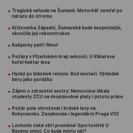
Tragická nehoda na Šumavě. Motorkář zemřel po
nárazu do stromu
Křižovatka Západní, Šumavská bude bezpečnější,
skončila její rekonstrukce
Kašperky patří filmu!
Požáry v Plzeňském kraji nekončí. U Klikařova
hořel hektar lesa
Hyský po bláznivé remíze: Bod nestačí. Výsledek
beru jako porážku
Zájem o zdravotní sestry: Nemocnice lákaly
studenty ZČU na dvojnásobné platy i jistotu práce
Požár pole ohrožoval i brdské lesy na
Rokycansku. Zasahovala i legendární Praga V3S
Lochotín čeká obří proměna! Sportoviště U
Bazénu zmizí. Co bude místo něj?