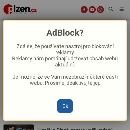
ocenění
AdBlock?
Zdá se, že používáte nástroj pro blokování
Soutěž pro všechny zahradníky:
reklamy.
Tachov hledá nejkrásnější květinovou
Reklamy nám pomáhají udržovat obsah webu
výzdobu
aktuální.
Je možné, že se Vám nezobrazí některé části
Dojemná slavnost na hradě Švihov:
webu. Prosíme, deaktivujte jej.
Plzeňský kraj ocenil nejlepší
zaměstnance ze svých nemocnic
Zlatý double pro Domažlice: Doppel
Ok
Bock ovládl prestižní Jarní cenu
českých sládků