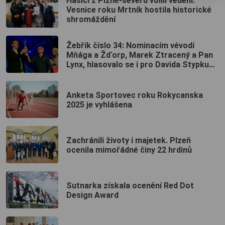
Hasiči z Plzně-severu volili vedení:
Vesnice roku Mrtník hostila historické
shromáždění
Žebřík číslo 34: Nominacím vévodí
Mňága a Žďorp, Marek Ztracený a Pan
Lynx, hlasovalo se i pro Davida Stypku
či skupinu Lucie
Anketa Sportovec roku Rokycanska
2025 je vyhlášena
Zachránili životy i majetek. Plzeň
ocenila mimořádné činy 22 hrdinů
Sutnarka získala ocenění Red Dot
Design Award