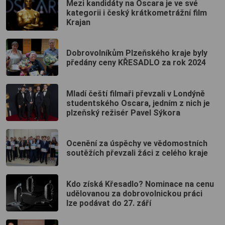
Mezi kandidáty na Oscara je ve své
kategorii i český krátkometrážní film
Krajan
Dobrovolníkům Plzeňského kraje byly
předány ceny KŘESADLO za rok 2024
Mladí čeští filmaři převzali v Londýně
studentského Oscara, jedním z nich je
plzeňský režisér Pavel Sýkora
Ocenění za úspěchy ve vědomostních
soutěžích převzali žáci z celého kraje
Kdo získá Křesadlo? Nominace na cenu
udělovanou za dobrovolnickou práci
lze podávat do 27. září