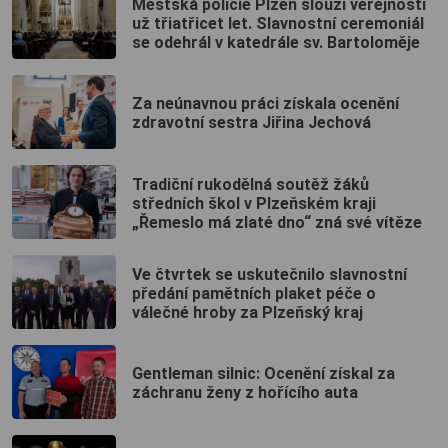
Městská policie Plzeň slouží veřejnosti
už třiatřicet let. Slavnostní ceremoniál
se odehrál v katedrále sv. Bartoloměje
Za neúnavnou práci získala ocenění
zdravotní sestra Jiřina Jechová
Tradiční rukodělná soutěž žáků
středních škol v Plzeňském kraji
„Řemeslo má zlaté dno“ zná své vítěze
Ve čtvrtek se uskutečnilo slavnostní
předání pamětních plaket péče o
válečné hroby za Plzeňský kraj
Gentleman silnic: Ocenění získal za
záchranu ženy z hořícího auta