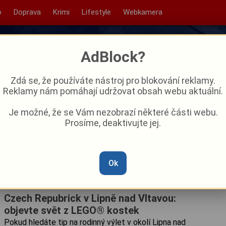
o
Doprava
Krimi
Lifestyle
Webkamera
AdBlock?
Zdá se, že používáte nástroj pro blokování reklamy.
Reklamy nám pomáhají udržovat obsah webu aktuální.
Je možné, že se Vám nezobrazí některé části webu.
Prosíme, deaktivujte jej.
Ok
Czech Repubrick v Lipně nad Vltavou:
objevte svět z LEGO® kostek
Pokud hledáte tip na rodinný výlet v okolí Lipna nad