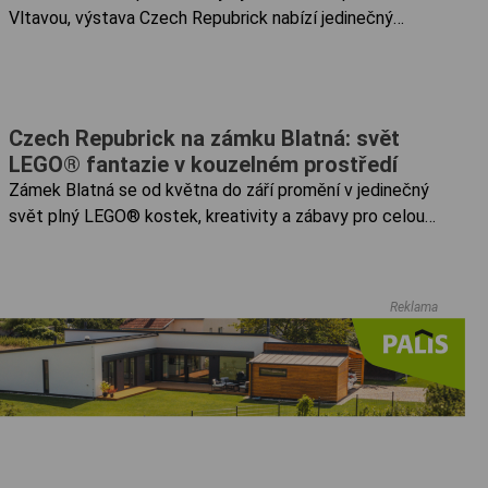
Vltavou, výstava Czech Repubrick nabízí jedinečný
zážitek pro malé i velké návštěvníky. Největší česká
výstava modelů z kostek LEGO® se nachází v areálu
Amenity Resort Lipno, na ploše 2000 metrů čtverečních
si tu můžete prohlédnout více než 40 propracovaných
Czech Repubrick na zámku Blatná: svět
modelů.
LEGO® fantazie v kouzelném prostředí
Zámek Blatná se od května do září promění v jedinečný
svět plný LEGO® kostek, kreativity a zábavy pro celou
rodinu. Výstava Czech Repubrick zve návštěvníky do tří
tematických světů, které spojují dobrodružství, fantazii i
hravou interakci.
Reklama